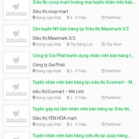
Siêu thị coop mart hoàng mai tuyển nhân viên bán
hàng
Siêu thị coop mart
Đang cập nhật
3 - 4 Triệu
Parttime
Cần tuyển NV bán hàng tại Siêu thị Maximark 3/2
Siêu thị Maximark 3/2
Đang cập nhật
Tùy Năng Lực
Tùy chọn
Công ty Gia Phát tuyển dụng nhân viên bán hàng tại
siêu thị Lan Chi
Công ty Gia Phát
Đang cập nhật
2 - 3 Triệu
Parttime
Tuyển nhân viên bán hàng tại siêu thị Ecomart – Mê
Linh
siêu thị Ecomart – Mê Linh
Đang cập nhật
2 - 3 Triệu
Parttime
Tuyển gấp nữ làm nhân viên bán hàng tại Siêu thị
YÊN HÒA mart.
Siêu thị YÊN HÒA mart.
Đang cập nhật
2 - 3 Triệu
Parttime
Tuyển nhân viên bán hàng siêu thị tại quầy hàng