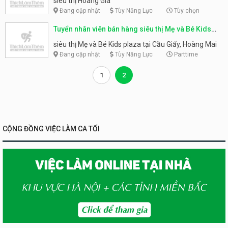
siêu thị Hoàng Gia
Đang cập nhật
Tùy Năng Lực
Tùy chọn
Tuyển nhân viên bán hàng siêu thị Mẹ và Bé Kids
plaza tại Cầu Giấy, Hoàng Mai
siêu thị Mẹ và Bé Kids plaza tại Cầu Giấy, Hoàng Mai
Đang cập nhật
Tùy Năng Lực
Parttime
1
2
CỘNG ĐỒNG VIỆC LÀM CA TỐI