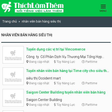
Skip to content
MENU
Trang chủ
nhân viên bán hàng siêu thị
NHÂN VIÊN BÁN HÀNG SIÊU THỊ
Tuyển dụng các vị trí tại Vincomerce
Công ty Cổ Phần Dịch Vụ Thương Mại Tổng Hợp
VinCommmerce
Đang cập nhật
Tùy Năng Lực
Parttime
Tuyển nhân viên bán hàng tại Time city cho siêu thị
Occident mart
siêu thị Occident mart
Đang cập nhật
Tùy Năng Lực
Parttime
Saigon Center Building tuyển nhân viên bán hàng
Saigon Center Building
Đang cập nhật
Tùy Năng Lực
Parttime