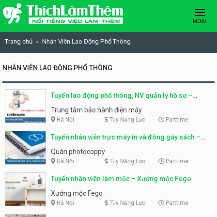
Skip to content
MENU
Trang chủ
Nhân Viên Lao Động Phổ Thông
NHÂN VIÊN LAO ĐỘNG PHỔ THÔNG
Tuyển lao động phổ thông, NV quản lý hồ sơ –
Trung tâm bảo hành điện máy
Trung tâm bảo hành điện máy
Hà Nội
Tùy Năng Lực
Parttime
Tuyển nhân viên trực máy in và đóng gáy sách –
Quán photocoppy
Quán photocoppy
Hà Nội
Tùy Năng Lực
Parttime
Tuyển nhân viên làm mộc – Xưởng mộc Fego
Xưởng mộc Fego
Hà Nội
Tùy Năng Lực
Parttime