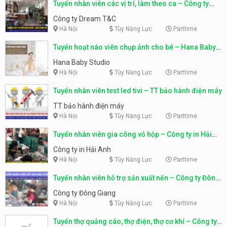
Tuyển nhân viên các vị trí, làm theo ca – Công ty
Dream T&C
Công ty Dream T&C
Hà Nội
Tùy Năng Lực
Parttime
Tuyển hoạt náo viên chụp ảnh cho bé – Hana Baby
Studio
Hana Baby Studio
Hà Nội
Tùy Năng Lực
Parttime
Tuyển nhân viên test led tivi – TT bảo hành điện máy
TT bảo hành điện máy
Hà Nội
Tùy Năng Lực
Parttime
Tuyển nhân viên gia công vỏ hộp – Công ty in Hải
Anh
Công ty in Hải Anh
Hà Nội
Tùy Năng Lực
Parttime
Tuyển nhân viên hỗ trợ sản xuất nến – Công ty Đông
Giang
Công ty Đông Giang
Hà Nội
Tùy Năng Lực
Parttime
Tuyển thợ quảng cáo, thợ điện, thợ cơ khí – Công ty