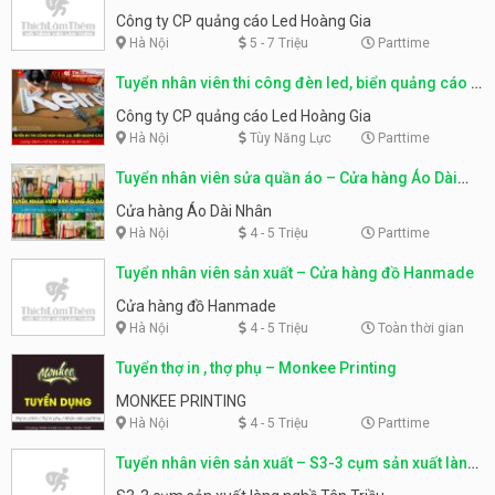
CP quảng cáo Led Hoàng Gia
Công ty CP quảng cáo Led Hoàng Gia
Hà Nội
5 - 7 Triệu
Parttime
Tuyển nhân viên thi công đèn led, biển quảng cáo –
Công ty CP quảng cáo Led Hoàng Gia
Công ty CP quảng cáo Led Hoàng Gia
Hà Nội
Tùy Năng Lực
Parttime
Tuyển nhân viên sửa quần áo – Cửa hàng Áo Dài
Nhân
Cửa hàng Áo Dài Nhân
Hà Nội
4 - 5 Triệu
Parttime
Tuyển nhân viên sản xuất – Cửa hàng đồ Hanmade
Cửa hàng đồ Hanmade
Hà Nội
4 - 5 Triệu
Toàn thời gian
Tuyển thợ in , thợ phụ – Monkee Printing
MONKEE PRINTING
Hà Nội
4 - 5 Triệu
Parttime
Tuyển nhân viên sản xuất – S3-3 cụm sản xuất làng
nghề Tân Triều