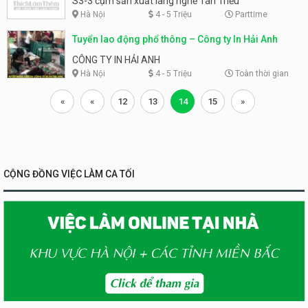
S3-3 cụm sản xuất làng nghề Tân Triều
Hà Nội
4 - 5 Triệu
Parttime
Tuyển lao động phổ thông – Công ty In Hải Anh
CÔNG TY IN HẢI ANH
Hà Nội
4 - 5 Triệu
Toàn thời gian
«
«
12
13
14
15
»
CỘNG ĐỒNG VIỆC LÀM CA TỐI