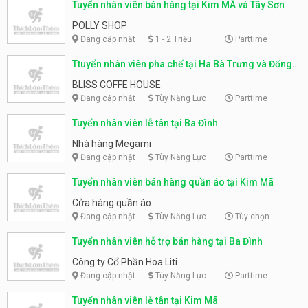
Tuyển nhân viên bán hàng tại Kim MÃ và Tây Sơn
POLLY SHOP
Đang cập nhật
1 - 2 Triệu
Parttime
Ttuyển nhân viên pha chế tại Ha Bà Trưng và Đống
Đa
BLISS COFFE HOUSE
Đang cập nhật
Tùy Năng Lực
Parttime
Tuyển nhân viên lễ tân tại Ba Đình
Nhà hàng Megami
Đang cập nhật
Tùy Năng Lực
Parttime
Tuyển nhân viên bán hàng quần áo tại Kim Mã
Cửa hàng quần áo
Đang cập nhật
Tùy Năng Lực
Tùy chọn
Tuyển nhân viên hỗ trợ bán hàng tại Ba Đình
Công ty Cổ Phần Hoa Liti
Đang cập nhật
Tùy Năng Lực
Parttime
Tuyển nhân viên lễ tân tại Kim Mã