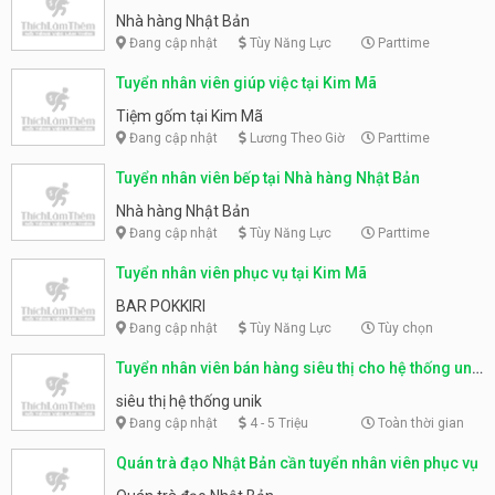
Nhà hàng Nhật Bản
Đang cập nhật
Tùy Năng Lực
Parttime
Tuyển nhân viên giúp việc tại Kim Mã
Tiệm gốm tại Kim Mã
Đang cập nhật
Lương Theo Giờ
Parttime
Tuyển nhân viên bếp tại Nhà hàng Nhật Bản
Nhà hàng Nhật Bản
Đang cập nhật
Tùy Năng Lực
Parttime
Tuyển nhân viên phục vụ tại Kim Mã
BAR POKKIRI
Đang cập nhật
Tùy Năng Lực
Tùy chọn
Tuyển nhân viên bán hàng siêu thị cho hệ thống unik
tại kim mã
siêu thị hệ thống unik
Đang cập nhật
4 - 5 Triệu
Toàn thời gian
Quán trà đạo Nhật Bản cần tuyển nhân viên phục vụ