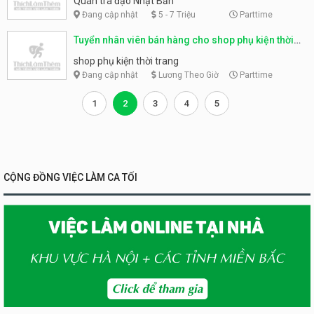
Quán trà đạo Nhật Bản
Đang cập nhật
5 - 7 Triệu
Parttime
Tuyển nhân viên bán hàng cho shop phụ kiện thời
trang
shop phụ kiện thời trang
Đang cập nhật
Lương Theo Giờ
Parttime
1
2
3
4
5
CỘNG ĐỒNG VIỆC LÀM CA TỐI