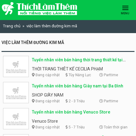
Skip to content
MENU
Trang chủ
việc làm thêm đường kim mã
VIỆC LÀM THÊM ĐƯỜNG KIM MÃ
Tuyển nhân viên bán hàng thời trang thiết kế tại
Quận Ba Đình
THỜI TRANG THIÊT KẾ CECILIA PHẠM
Đang cập nhật
Tùy Năng Lực
Parttime
Tuyển nhân viên bán hàng Giày nam tại Ba Đình
SHOP GIÀY NAM
Đang cập nhật
2 - 3 Triệu
Parttime
Tuyển nhân viên bán hàng Venuco Store
Venuco Store
Đang cập nhật
5 - 7 Triệu
Toàn thời gian