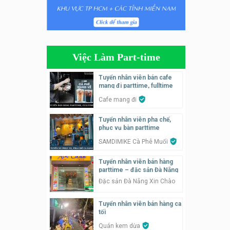
Tuyển nhân viên phụ quán ăn
– hỗ trợ ăn ở
Quán bánh đa cua
Việc Làm Part-time
Tuyển nhân viên bán hàng
parttime
Tuyển nhân viên bán cafe
mang đi parttime, fulltime
GÀ GÔ FASTFOOD
Cafe mang đi
Tuyển nhân viên bán hàng
Tuyển nhân viên pha chế,
parttime
phục vụ bàn parttime
Húp Tea
SAMDIMIKE Cà Phê Muối
Tuyển nhân viên pha chế
Tuyển nhân viên bán hàng
tiệm trà sữa
parttime – đặc sản Đà Nẵng
TRÀ SỮA THÁI LAN
Đặc sản Đà Nẵng Xin Chào
SONGKRAN
Tuyển nhân viên bán hàng ca
Tuyển nhân viên tư vấn bán
tối
hàng tiệm bánh ngọt
Quán kem dừa
Tiệm bánh ngọt