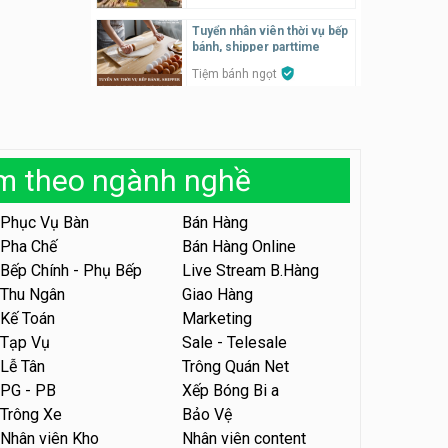
Tuyển nhân viên thời vụ bếp
Tuyển nhân viên pha chế,
bánh, shipper parttime
phục vụ bàn
Tiệm bánh ngọt
SNACK BAR NHẬT
Tuyển nhân viên bán hàng,
marketing, kho – parttime,
Tuyển quản lý, kế toán ca,
fulltime
bếp, bếp chính lương cao
Công ty MITA
àm theo ngành nghề
Nhà hàng Phố Men Chill
Tuyển nhân viên đóng gói
partime, fulltime
Phục Vụ Bàn
Bán Hàng
Tuyển nhân viên đóng gói
parttime
Pha Chế
Bán Hàng Online
Shop online
Shop online
Bếp Chính - Phụ Bếp
Live Stream B.Hàng
Thu Ngân
Giao Hàng
Tuyển nhân viên phục vụ
khu vui chơi parttime linh
Tuyển nhân viên phục vụ
Kế Toán
Marketing
động
bàn, phụ bếp
Khu vui chơi May Town
Tạp Vụ
Sale - Telesale
MEEAWN TOWN x Chim quay
Lễ Tân
Trông Quán Net
Tuyển nhân viên tư vấn bán
PG - PB
Xếp Bóng Bi a
hàng shop mỹ phẩm
Tuyển nhân viên phục vụ
Trông Xe
Bảo Vệ
bàn parttime
Shop mỹ phẩm
Nhân viên Kho
Nhân viên content
Quán ăn, Cafe