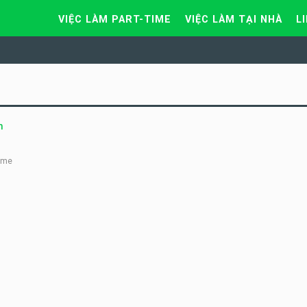
VIỆC LÀM PART-TIME
VIỆC LÀM TẠI NHÀ
L
m
ime