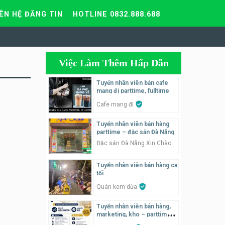
IÊN HỆ ĐĂNG TIN
HOTLINE 0832.888.688
Việc Làm Thêm Hấp Dẫn
Tuyển nhân viên bán cafe
mang đi parttime, fulltime
Cafe mang đi
Tuyển nhân viên bán hàng
parttime – đặc sản Đà Nẵng
Đặc sản Đà Nẵng Xin Chào
Tuyển nhân viên bán hàng ca
tối
Quán kem dừa
Tuyển nhân viên bán hàng,
marketing, kho – parttime,
fulltime