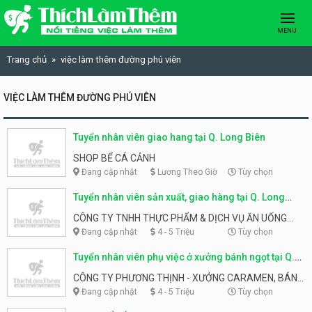
Skip to content
MENU
Trang chủ
việc làm thêm đường phú viên
VIỆC LÀM THÊM ĐƯỜNG PHÚ VIÊN
Tuyển nhân viên giao hang tại Q. Long Biên
SHOP BỂ CÁ CẢNH
Đang cập nhật
Lương Theo Giờ
Tùy chọn
Tuyển nhân viên sản xuất, giao hàng tại Q. Long
Biên
CÔNG TY TNHH THỰC PHẨM & DỊCH VỤ ĂN UỐNG
PHƯƠNG THỊNH
Đang cập nhật
4 - 5 Triệu
Tùy chọn
Tuyển nhân viên phụ việc ở xưởng bánh ngọt tại Q.
Long Biên
CÔNG TY PHƯƠNG THỊNH - XƯỞNG CARAMEN, BÁNH
NGỌT
Đang cập nhật
4 - 5 Triệu
Tùy chọn