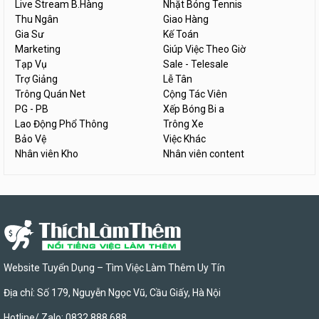
Live Stream B.Hàng
Nhặt Bóng Tennis
Thu Ngân
Giao Hàng
Gia Sư
Kế Toán
Marketing
Giúp Việc Theo Giờ
Tạp Vụ
Sale - Telesale
Trợ Giảng
Lễ Tân
Trông Quán Net
Cộng Tác Viên
PG - PB
Xếp Bóng Bi a
Lao Động Phổ Thông
Trông Xe
Bảo Vệ
Việc Khác
Nhân viên Kho
Nhân viên content
Website Tuyển Dụng – Tìm Việc Làm Thêm Uy Tín
Địa chỉ: Số 179, Nguyễn Ngọc Vũ, Cầu Giấy, Hà Nội
Hotline/ Zalo: 0832 888 688