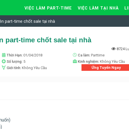
VIỆC LÀM PART-TIME
VIỆC LÀM TẠI NHÀ
L
n part-time chốt sale tại nhà
 part-time chốt sale tại nhà
8724 L
Thời Hạn:
01/04/2018
Ca làm:
Parttime
Số lượng:
5
Kinh nghiệm:
Không Yêu Cầu
Ứng Tuyển Ngay
Giới tính:
Không Yêu Cầu
 muốn)
ủ)