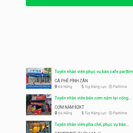
Tuyển nhân viên phục vụ bàn cafe partti
CÀ PHÊ PÌNH ZÂN
Đà Nẵng
Tùy Năng Lực
Parttime
Tuyển nhân viên bán cơm nắm tại cổng
trường
CƠM NẮM 82KT
Đà Nẵng
Tùy Năng Lực
Parttime
Tuyển nhân viên pha chế, phục vụ bàn
parttime