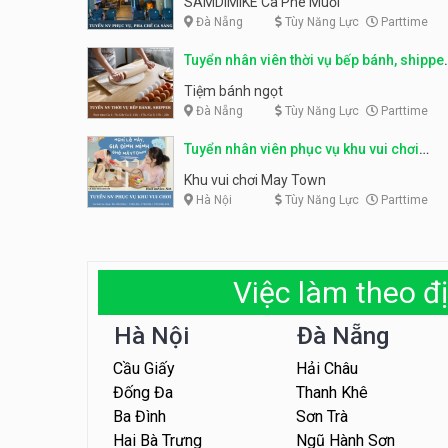
SAMDIMIKE Cà Phê Muối
Đà Nẵng
Tùy Năng Lực
Parttime
Tuyển nhân viên thời vụ bếp bánh, shippe
parttime
Tiệm bánh ngọt
Đà Nẵng
Tùy Năng Lực
Parttime
Tuyển nhân viên phục vụ khu vui chơi
parttime linh động
Khu vui chơi May Town
Hà Nội
Tùy Năng Lực
Parttime
Việc làm theo đị
Hà Nội
Đà Nẵng
Cầu Giấy
Hải Châu
Đống Đa
Thanh Khê
Ba Đình
Sơn Trà
Hai Bà Trưng
Ngũ Hành Sơn