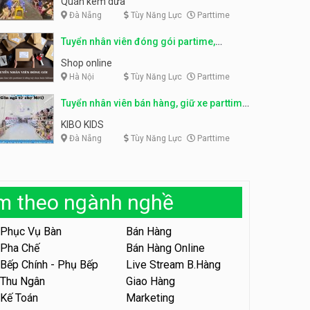
Quán kem dừa
Đà Nẵng
Tùy Năng Lực
Parttime
Tuyển nhân viên thời vụ bếp
bánh, shipper parttime
Tuyển nhân viên pha chế,
Tuyển nhân viên đóng gói partime,
phục vụ bàn
Tiệm bánh ngọt
fulltime
SNACK BAR NHẬT
Shop online
Hà Nội
Tùy Năng Lực
Parttime
Tuyển nhân viên bán hàng,
marketing, kế toán, kho –
parttime, fulltime
Tuyển nhân viên bán hàng, giữ xe parttime
Công ty MITA
– Kibo Kid
KIBO KIDS
Đà Nẵng
Tùy Năng Lực
Parttime
Tuyển nhân viên đóng gói
partime, fulltime
Shop online
àm theo ngành nghề
Tuyển nhân viên phục vụ
khu vui chơi parttime linh
động
Phục Vụ Bàn
Bán Hàng
Khu vui chơi May Town
Pha Chế
Bán Hàng Online
Bếp Chính - Phụ Bếp
Live Stream B.Hàng
Tuyển nhân viên tư vấn bán
hàng shop mỹ phẩm
Thu Ngân
Giao Hàng
Kế Toán
Marketing
Shop mỹ phẩm