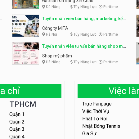
Đặc sản Đà Nẵng Xin Chào
Đà Nẵng
Tùy Năng Lực
Parttime
r
Tuyển nhân viên bán hàng, marketing, kế
toán, kho – parttime, fulltime
Công ty MITA
Hà Nội
Tùy Năng Lực
Parttime
Tuyển nhân viên tư vấn bán hàng shop mỹ
phẩm
Shop mỹ phẩm
Đà Nẵng
Tùy Năng Lực
Parttime
a chỉ
Việc l
TPHCM
Trực Fanpage
Việc Thời Vụ
Quận 1
Phát Tờ Rơi
Quận 2
Nhặt Bóng Tennis
Quận 3
Gia Sư
Quận 4