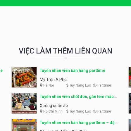
VIỆC LÀM THÊM LIÊN QUAN
me
Tuyển nhân viên bán hàng parttime
Mỳ Trộn A Phú
Hà Nội
Tùy Năng Lực
Parttime
Tuyển nhân viên chốt đơn, gắn tem mác
sản phẩm
Xưởng quần áo
Hồ Chí Minh
Tùy Năng Lực
Parttime
Tuyển nhân viên bán hàng parttime – đặc
sản Đà Nẵng