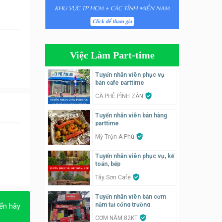
Tuyển nhân viên đóng gói
partime, fulltime
Shop online
Việc Làm Part-time
Tuyển nhân viên phục vụ
khu vui chơi parttime linh
Tuyển nhân viên phục vụ
động
bàn cafe parttime
Khu vui chơi May Town
CÀ PHÊ PÌNH ZÂN
Tuyển nhân viên bán hàng,
Tuyển nhân viên bán hàng
giữ xe parttime – Kibo Kid
parttime
KIBO KIDS
Mỳ Trộn A Phú
Tuyển nhân viên edit ảnh,
Tuyển nhân viên phục vụ, kế
video parttime
toán, bếp
Công ty
Tây Sơn Cafe
Tuyển nhân viên bán cơm
Tuyển nhân viên tiếp thực,
nắm tại cổng trường
ển hãy
phục vụ bàn
CƠM NẮM 82KT
Nhà hàng Phủi Quán