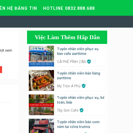
IÊN HỆ ĐĂNG TIN
HOTLINE 0832.888.688
Việc Làm Thêm Hấp Dẫn
Tuyển nhân viên phục vụ
ượt xem
bàn cafe parttime
CÀ PHÊ PÌNH ZÂN
Tuyển nhân viên bán hàng
parttime
Mỳ Trộn A Phú
Tuyển nhân viên phục vụ, kế
toán, bếp
Tây Sơn Cafe
Tuyển nhân viên bán cơm
nắm tại cổng trường