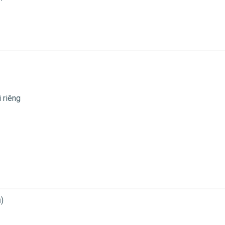
 riêng
ủ)