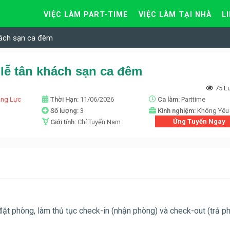
VIỆC LÀM PART-TIME
VIỆC LÀM TẠI NHÀ
L
hách sạn ca đêm
lễ tân khách sạn ca đêm
75 L
ăng Lực
Thời Hạn:
11/06/2026
Ca làm:
Parttime
n
Số lượng:
3
Kinh nghiệm:
Không Yêu
Ứng Tuyển Ngay
Giới tính:
Chỉ Tuyển Nam
.
đặt phòng, làm thủ tục check-in (nhận phòng) và check-out (trả p