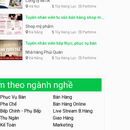
Công ty MITA
Hà Nội
Tùy Năng Lực
Parttime
Tuyển nhân viên đóng gói
partime, fulltime
Tuyển nhân viên đóng gói
Tuyển nhân viên tư vấn bán hàng shop mỹ
parttime
Shop online
phẩm
Shop online
Shop mỹ phẩm
Đà Nẵng
Tùy Năng Lực
Parttime
Tuyển nhân viên phục vụ
khu vui chơi parttime linh
động
Tuyển nhân viên tiếp thực, phục vụ bàn
Khu vui chơi May Town
Nhà hàng Phủi Quán
Đà Nẵng
Tùy Năng Lực
Parttime
Tuyển nhân viên tư vấn bán
hàng shop mỹ phẩm
Shop mỹ phẩm
àm theo ngành nghề
Tuyển nhân viên bán hàng,
giữ xe parttime – Kibo Kid
Phục Vụ Bàn
Bán Hàng
KIBO KIDS
Pha Chế
Bán Hàng Online
Bếp Chính - Phụ Bếp
Live Stream B.Hàng
Tuyển nhân viên edit ảnh,
video parttime
Thu Ngân
Giao Hàng
Kế Toán
Marketing
Công ty