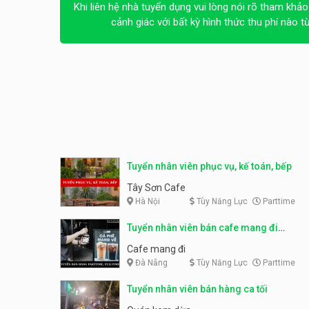
Khi liên hệ nhà tuyển dụng vui lòng nói rõ tham khảo
cảnh giác với bất kỳ hình thức thu phí nào t
Tuyển nhân viên phục vụ, kế toán, bếp
Tây Sơn Cafe
Hà Nội
Tùy Năng Lực
Parttime
Tuyển nhân viên bán cafe mang đi
parttime, fulltime
Cafe mang đi
Đà Nẵng
Tùy Năng Lực
Parttime
Tuyển nhân viên bán hàng ca tối