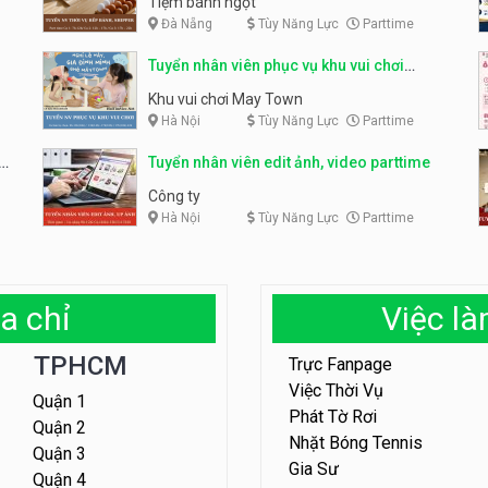
Tiệm bánh ngọt
Đà Nẵng
Tùy Năng Lực
Parttime
Tuyển nhân viên phục vụ khu vui chơi
parttime linh động
Khu vui chơi May Town
Hà Nội
Tùy Năng Lực
Parttime
e
Tuyển nhân viên edit ảnh, video parttime
Công ty
Hà Nội
Tùy Năng Lực
Parttime
a chỉ
Việc l
TPHCM
Trực Fanpage
Việc Thời Vụ
Quận 1
Phát Tờ Rơi
Quận 2
Nhặt Bóng Tennis
Quận 3
Gia Sư
Quận 4