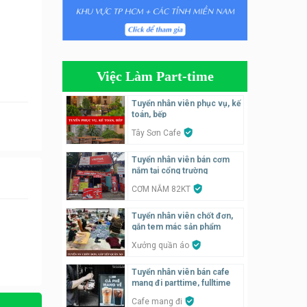
Tuyển nhân viên bán hàng,
giữ xe parttime – Kibo Kid
KIBO KIDS
Việc Làm Part-time
Tuyển nhân viên edit ảnh,
video parttime
Tuyển nhân viên phục vụ, kế
toán, bếp
Công ty
Tây Sơn Cafe
Tuyển nhân viên tiếp thực,
Tuyển nhân viên bán cơm
phục vụ bàn
nắm tại cổng trường
Nhà hàng Phủi Quán
CƠM NẮM 82KT
Tuyển nhân viên phụ quán ăn
Tuyển nhân viên chốt đơn,
– hỗ trợ ăn ở
gắn tem mác sản phẩm
Quán bánh đa cua
Xưởng quần áo
Tuyển nhân viên bán cafe
Tuyển nhân viên bán hàng
mang đi parttime, fulltime
parttime
Cafe mang đi
GÀ GÔ FASTFOOD