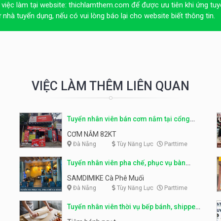
 việc làm tại website:
thichlamthem.com
để được ưu tiên khi ứng tuy
ừ nhà tuyển dụng, nếu có vui lòng báo lại cho website biết thông tin.
VIỆC LÀM THÊM LIÊN QUAN
Tuyển nhân viên bán cơm nắm tại cổng
trường
CƠM NẮM 82KT
Đà Nẵng
Tùy Năng Lực
Parttime
Tuyển nhân viên pha chế, phục vụ bàn
parttime
SAMDIMIKE Cà Phê Muối
Đà Nẵng
Tùy Năng Lực
Parttime
Tuyển nhân viên thời vụ bếp bánh, shipper
parttime