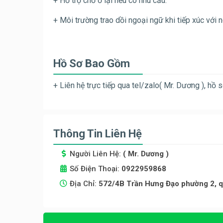
+ Hỗ trợ chỗ ở lại nếu có nhu cầu.
+ Môi trường trao dồi ngoại ngữ khi tiếp xúc với 
Hồ Sơ Bao Gồm
+
Liên hệ trực tiếp qua tel/zalo( Mr. Dương ), hồ
Thông Tin Liên Hệ
Người Liên Hệ:
( Mr. Dương )
Số Điện Thoại:
0922959868
Địa Chỉ:
572/4B Trần Hưng Đạo phường 2, q