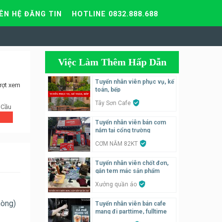
IÊN HỆ ĐĂNG TIN
HOTLINE 0832.888.688
Việc Làm Thêm Hấp Dẫn
Tuyển nhân viên phục vụ, kế
ượt xem
toán, bếp
Tây Sơn Cafe
 Cầu
Tuyển nhân viên bán cơm
nắm tại cổng trường
CƠM NẮM 82KT
Tuyển nhân viên chốt đơn,
gắn tem mác sản phẩm
Xưởng quần áo
hòng)
Tuyển nhân viên bán cafe
mang đi parttime, fulltime