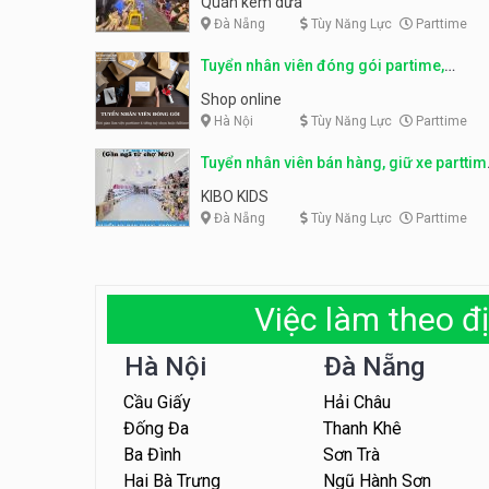
Quán kem dừa
Đà Nẵng
Tùy Năng Lực
Parttime
Tuyển nhân viên đóng gói partime,
fulltime
Shop online
Hà Nội
Tùy Năng Lực
Parttime
Tuyển nhân viên bán hàng, giữ xe parttim
– Kibo Kid
KIBO KIDS
Đà Nẵng
Tùy Năng Lực
Parttime
Việc làm theo đị
Hà Nội
Đà Nẵng
Cầu Giấy
Hải Châu
Đống Đa
Thanh Khê
Ba Đình
Sơn Trà
Hai Bà Trưng
Ngũ Hành Sơn