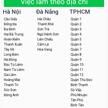
Việc làm theo địa chỉ
Hà Nội
Đà Nẵng
TPHCM
Cầu Giấy
Hải Châu
Quận 1
Đống Đa
Thanh Khê
Quận 2
Ba Đình
Sơn Trà
Quận 3
Hai Bà Trưng
Ngũ Hành Sơn
Quận 4
Hoàn Kiếm
Liên Chiểu
Quận 5
Thanh Xuân
Cẩm Lệ
Quận 6
Tây Hồ
Hòa Vang
Quận 7
Long Biên
Quận 8
Hà Đông
Quận 9
Bắc Từ Liêm
Quận 10
Nam Từ Liêm
Quận 11
Gia Lâm
Quận 12
Hoàng Mai
Quận Thủ Đức
Thanh Trì
Bình Thạnh
Sóc Sơn
Gò Vấp
Đông Anh
Phú Nhuận
Tân Phú
Bình Tân