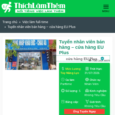
Skip to content
MENU
Trang chủ
Việc làm full-time
Tuyển nhân viên bán hàng – cửa hàng EU Plus
Tuyển nhân viên bán
hàng – cửa hàng EU
Plus
cửa hàng EU Plus
106 Lượt xem
Mức Lương:
Thời Hạn:
Tùy Năng Lực
31/07/2026
Ca làm:
Chức vụ:
Parttime
Nhân Viên
Số lượng:
5
Kinh nghiệm:
Không Yêu Cầu
Bằng cấp:
Giới tính:
Không Yêu Cầu
Ứng Tuyển Ngay