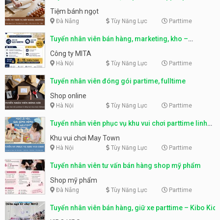
Tiệm bánh ngọt
Đà Nẵng
Tùy Năng Lực
Parttime
Tuyển nhân viên bán hàng, marketing, kho –
parttime, fulltime
Công ty MITA
Hà Nội
Tùy Năng Lực
Parttime
Tuyển nhân viên đóng gói partime, fulltime
Shop online
Hà Nội
Tùy Năng Lực
Parttime
Tuyển nhân viên phục vụ khu vui chơi parttime linh
động
Khu vui chơi May Town
Hà Nội
Tùy Năng Lực
Parttime
Tuyển nhân viên tư vấn bán hàng shop mỹ phẩm
Shop mỹ phẩm
Đà Nẵng
Tùy Năng Lực
Parttime
Tuyển nhân viên bán hàng, giữ xe parttime – Kibo Kid