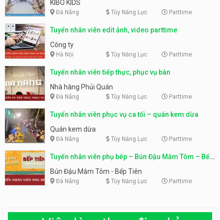
KIBO KIDS
Đà Nẵng
Tùy Năng Lực
Parttime
Tuyển nhân viên edit ảnh, video parttime
Công ty
Hà Nội
Tùy Năng Lực
Parttime
Tuyển nhân viên tiếp thực, phục vụ bàn
Nhà hàng Phủi Quán
Đà Nẵng
Tùy Năng Lực
Parttime
Tuyển nhân viên phục vụ ca tối – quán kem dừa
Quán kem dừa
Đà Nẵng
Tùy Năng Lực
Parttime
Tuyển nhân viên phụ bếp – Bún Đậu Mắm Tôm – Bếp
Tiên
Bún Đậu Mắm Tôm - Bếp Tiên
Đà Nẵng
Tùy Năng Lực
Parttime