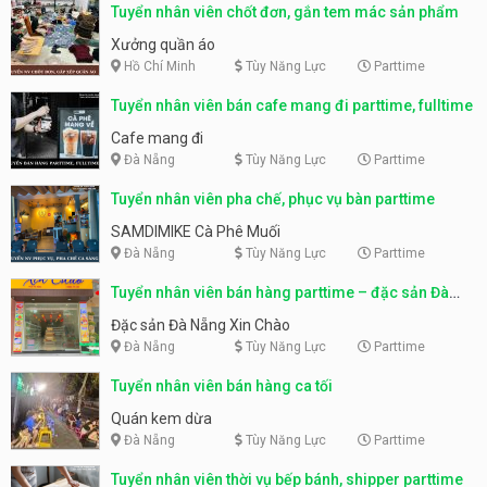
Tuyển nhân viên chốt đơn, gắn tem mác sản phẩm
Xưởng quần áo
Hồ Chí Minh
Tùy Năng Lực
Parttime
Tuyển nhân viên bán cafe mang đi parttime, fulltime
Cafe mang đi
Đà Nẵng
Tùy Năng Lực
Parttime
Tuyển nhân viên pha chế, phục vụ bàn parttime
SAMDIMIKE Cà Phê Muối
Đà Nẵng
Tùy Năng Lực
Parttime
Tuyển nhân viên bán hàng parttime – đặc sản Đà
Nẵng
Đặc sản Đà Nẵng Xin Chào
Đà Nẵng
Tùy Năng Lực
Parttime
Tuyển nhân viên bán hàng ca tối
Quán kem dừa
Đà Nẵng
Tùy Năng Lực
Parttime
Tuyển nhân viên thời vụ bếp bánh, shipper parttime