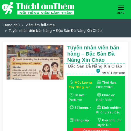
Skip to content
MENU
Trang chủ
Việc làm full-time
Tuyển nhân viên bán hàng – Đặc Sản Đà Nẵng Xin Chào
Tuyển nhân viên bán
hàng – Đặc Sản Đà
Nẵng Xin Chào
Đặc Sản Đà Nẵng Xin CHào
80 Lượt xem
Mức Lương:
Thời Hạn:
Tùy Năng Lực
08/07/2026
Ca làm:
Chức vụ:
Parttime
Nhân Viên
Số lượng:
4
Kinh nghiệm:
Không Yêu Cầu
Bằng cấp:
Giới tính:
Chỉ
Tuyển Nữ