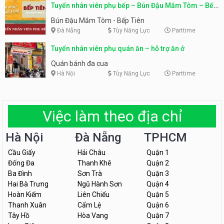
Tuyển nhân viên phụ bếp – Bún Đậu Mắm Tôm – Bếp
Tiên
Bún Đậu Mắm Tôm - Bếp Tiên
Đà Nẵng
Tùy Năng Lực
Parttime
Tuyển nhân viên phụ quán ăn – hỗ trợ ăn ở
Quán bánh đa cua
Hà Nội
Tùy Năng Lực
Parttime
Việc làm theo địa chỉ
Hà Nội
Đà Nẵng
TPHCM
Cầu Giấy
Hải Châu
Quận 1
Đống Đa
Thanh Khê
Quận 2
Ba Đình
Sơn Trà
Quận 3
Hai Bà Trưng
Ngũ Hành Sơn
Quận 4
Hoàn Kiếm
Liên Chiểu
Quận 5
Thanh Xuân
Cẩm Lệ
Quận 6
Tây Hồ
Hòa Vang
Quận 7