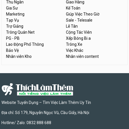
Thu Ngân
Giao Hàng
Gia Sư
Kế Toán
Marketing
Giúp Việc Theo Giờ
Tạp Vụ
Sale - Telesale
Trợ Giảng
Lễ Tân
Trông Quán Net
Cộng Tác Viên
PG - PB
Xếp Bóng Bi a
Lao Động Phổ Thông
Trông Xe
Bảo Vệ
Việc Khác
Nhân viên Kho
Nhân viên content
Website Tuyển Dụng – Tìm Việc Làm Thêm Uy Tín
Địa chỉ: Số 179, Nguyễn Ngọc Vũ, Cầu Giấy, Hà Nội
Hotline/ Zalo: 0832 888 688