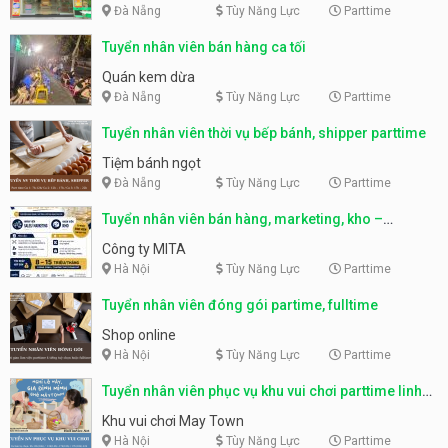
Đà Nẵng
Tùy Năng Lực
Parttime
Tuyển nhân viên bán hàng ca tối
Quán kem dừa
Đà Nẵng
Tùy Năng Lực
Parttime
Tuyển nhân viên thời vụ bếp bánh, shipper parttime
Tiệm bánh ngọt
Đà Nẵng
Tùy Năng Lực
Parttime
Tuyển nhân viên bán hàng, marketing, kho –
parttime, fulltime
Công ty MITA
Hà Nội
Tùy Năng Lực
Parttime
Tuyển nhân viên đóng gói partime, fulltime
Shop online
Hà Nội
Tùy Năng Lực
Parttime
Tuyển nhân viên phục vụ khu vui chơi parttime linh
động
Khu vui chơi May Town
Hà Nội
Tùy Năng Lực
Parttime