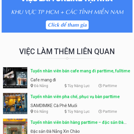
VIỆC LÀM THÊM LIÊN QUAN
Tuyển nhân viên bán cafe mang đi parttime, fulltime
Cafe mang đi
Đà Nẵng
Tùy Năng Lực
Parttime
Tuyển nhân viên pha chế, phục vụ bàn parttime
SAMDIMIKE Cà Phê Muối
Đà Nẵng
Tùy Năng Lực
Parttime
Tuyển nhân viên bán hàng parttime – đặc sản Đà
Nẵng
Đặc sản Đà Nẵng Xin Chào