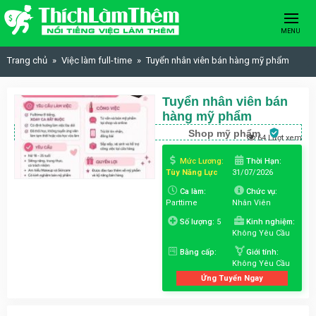
Skip to content
MENU
Trang chủ
Việc làm full-time
Tuyển nhân viên bán hàng mỹ phẩm
Tuyển nhân viên bán
hàng mỹ phẩm
Shop mỹ phẩm
64 Lượt xem
Mức Lương:
Thời Hạn:
Tùy Năng Lực
31/07/2026
Ca làm:
Chức vụ:
Parttime
Nhân Viên
Số lượng:
5
Kinh nghiệm:
Không Yêu Cầu
Bằng cấp:
Giới tính:
Không Yêu Cầu
Ứng Tuyển Ngay