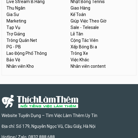
Live Stream B.Hàng
Nhặt Bóng Tennis
Thu Ngân
Giao Hàng
Gia Sư
Kế Toán
Marketing
Giúp Việc Theo Giờ
Tạp Vụ
Sale - Telesale
Trợ Giảng
Lễ Tân
Trông Quán Net
Cộng Tác Viên
PG - PB
Xếp Bóng Bi a
Lao Động Phổ Thông
Trông Xe
Bảo Vệ
Việc Khác
Nhân viên Kho
Nhân viên content
Website Tuyển Dụng – Tìm Việc Làm Thêm Uy Tín
Địa chỉ: Số 179, Nguyễn Ngọc Vũ, Cầu Giấy, Hà Nội
Hotline/ Zalo: 0832 888 688