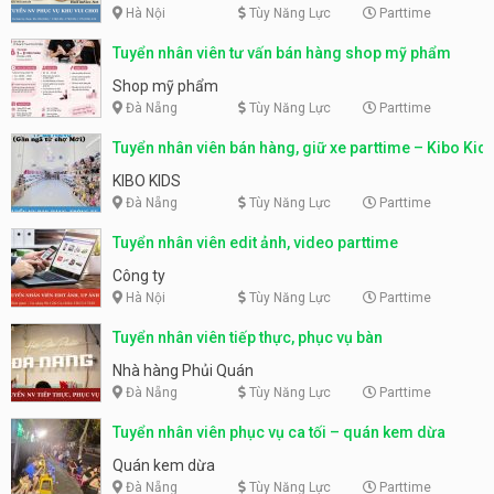
Hà Nội
Tùy Năng Lực
Parttime
Tuyển nhân viên tư vấn bán hàng shop mỹ phẩm
Shop mỹ phẩm
Đà Nẵng
Tùy Năng Lực
Parttime
Tuyển nhân viên bán hàng, giữ xe parttime – Kibo Kid
KIBO KIDS
Đà Nẵng
Tùy Năng Lực
Parttime
Tuyển nhân viên edit ảnh, video parttime
Công ty
Hà Nội
Tùy Năng Lực
Parttime
Tuyển nhân viên tiếp thực, phục vụ bàn
Nhà hàng Phủi Quán
Đà Nẵng
Tùy Năng Lực
Parttime
Tuyển nhân viên phục vụ ca tối – quán kem dừa
Quán kem dừa
Đà Nẵng
Tùy Năng Lực
Parttime