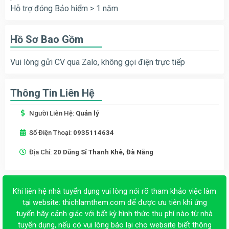
Hỗ trợ đóng Bảo hiểm > 1 năm
Hồ Sơ Bao Gồm
Vui lòng gửi CV qua Zalo, không gọi điện trực tiếp
Thông Tin Liên Hệ
Người Liên Hệ:
Quản lý
Số Điện Thoại:
0935114634
Địa Chỉ:
20 Dũng Sĩ Thanh Khê, Đà Nẵng
Khi liên hệ nhà tuyển dụng vui lòng nói rõ tham khảo việc làm
tại website:
thichlamthem.com
để được ưu tiên khi ứng
tuyển hãy cảnh giác với bất kỳ hình thức thu phí nào từ nhà
tuyển dụng, nếu có vui lòng báo lại cho website biết thông