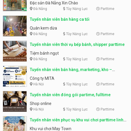
Nẵng
Đặc sản Đà Nẵng Xin Chào
Đà Nẵng
Tùy Năng Lực
Parttime
Tuyển nhân viên bán hàng ca tối
Quán kem dừa
Đà Nẵng
Tùy Năng Lực
Parttime
Tuyển nhân viên thời vụ bếp bánh, shipper parttime
Tiệm bánh ngọt
Đà Nẵng
Tùy Năng Lực
Parttime
Tuyển nhân viên bán hàng, marketing, kho –
parttime, fulltime
Công ty MITA
Hà Nội
Tùy Năng Lực
Parttime
Tuyển nhân viên đóng gói partime, fulltime
Shop online
Hà Nội
Tùy Năng Lực
Parttime
Tuyển nhân viên phục vụ khu vui chơi parttime linh
động
Khu vui chơi May Town