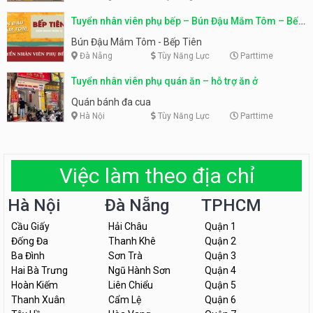
Tuyển nhân viên phụ bếp – Bún Đậu Mắm Tôm – Bếp
Tiên
Bún Đậu Mắm Tôm - Bếp Tiên
Đà Nẵng
Tùy Năng Lực
Parttime
Tuyển nhân viên phụ quán ăn – hỗ trợ ăn ở
Quán bánh đa cua
Hà Nội
Tùy Năng Lực
Parttime
Việc làm theo địa chỉ
Hà Nội
Đà Nẵng
TPHCM
Cầu Giấy
Hải Châu
Quận 1
Đống Đa
Thanh Khê
Quận 2
Ba Đình
Sơn Trà
Quận 3
Hai Bà Trưng
Ngũ Hành Sơn
Quận 4
Hoàn Kiếm
Liên Chiểu
Quận 5
Thanh Xuân
Cẩm Lệ
Quận 6