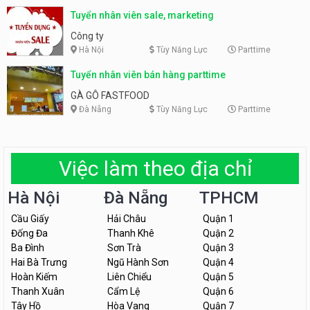
Tuyển nhân viên sale, marketing
Công ty
Hà Nội
Tùy Năng Lực
Parttime
Tuyển nhân viên bán hàng parttime
GÀ GÔ FASTFOOD
Đà Nẵng
Tùy Năng Lực
Parttime
Việc làm theo địa chỉ
Hà Nội
Đà Nẵng
TPHCM
Cầu Giấy
Hải Châu
Quận 1
Đống Đa
Thanh Khê
Quận 2
Ba Đình
Sơn Trà
Quận 3
Hai Bà Trưng
Ngũ Hành Sơn
Quận 4
Hoàn Kiếm
Liên Chiểu
Quận 5
Thanh Xuân
Cẩm Lệ
Quận 6
Tây Hồ
Hòa Vang
Quận 7