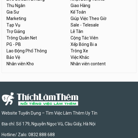
Thu Ngân
Giao Hàng
Gia Sư
Kế Toán
Marketing
Giúp Việc Theo Giờ
Tạp Vụ
Sale - Telesale
Trợ Giảng
Lễ Tân
Trông Quán Net
Cộng Tác Viên
PG - PB
Xếp Bóng Bi a
Lao Động Phổ Thông
Trông Xe
Bảo Vệ
Việc Khác
Nhân viên Kho
Nhân viên content
Website Tuyển Dụng – Tìm Việc Làm Thêm Uy Tín
Địa chỉ: Số 179, Nguyễn Ngọc Vũ, Cầu Giấy, Hà Nội
Hotline/ Zalo: 0832 888 688