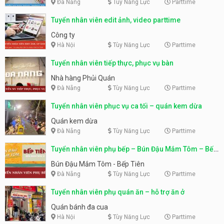
Đà Nẵng
Tùy Năng Lực
Parttime
Tuyển nhân viên edit ảnh, video parttime
Công ty
Hà Nội
Tùy Năng Lực
Parttime
Tuyển nhân viên tiếp thực, phục vụ bàn
Nhà hàng Phủi Quán
Đà Nẵng
Tùy Năng Lực
Parttime
Tuyển nhân viên phục vụ ca tối – quán kem dừa
Quán kem dừa
Đà Nẵng
Tùy Năng Lực
Parttime
Tuyển nhân viên phụ bếp – Bún Đậu Mắm Tôm – Bếp
Tiên
Bún Đậu Mắm Tôm - Bếp Tiên
Đà Nẵng
Tùy Năng Lực
Parttime
Tuyển nhân viên phụ quán ăn – hỗ trợ ăn ở
Quán bánh đa cua
Hà Nội
Tùy Năng Lực
Parttime