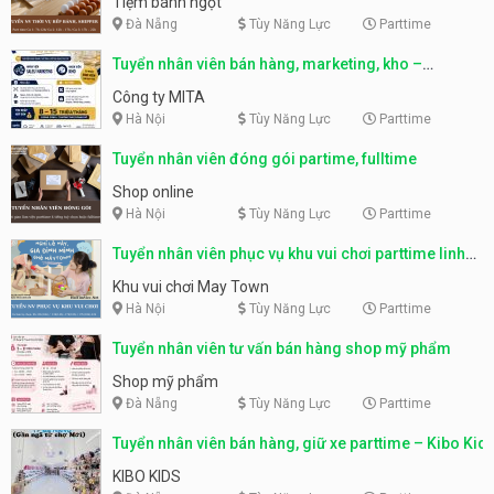
Tiệm bánh ngọt
Đà Nẵng
Tùy Năng Lực
Parttime
Tuyển nhân viên bán hàng, marketing, kho –
parttime, fulltime
Công ty MITA
Hà Nội
Tùy Năng Lực
Parttime
Tuyển nhân viên đóng gói partime, fulltime
Shop online
Hà Nội
Tùy Năng Lực
Parttime
Tuyển nhân viên phục vụ khu vui chơi parttime linh
động
Khu vui chơi May Town
Hà Nội
Tùy Năng Lực
Parttime
Tuyển nhân viên tư vấn bán hàng shop mỹ phẩm
Shop mỹ phẩm
Đà Nẵng
Tùy Năng Lực
Parttime
Tuyển nhân viên bán hàng, giữ xe parttime – Kibo Kid
KIBO KIDS