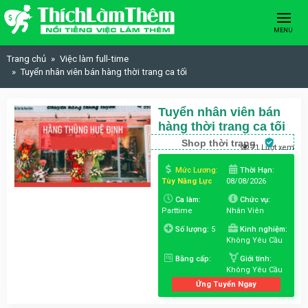
Skip to content
MENU
Trang chủ
Việc làm full-time
Tuyển nhân viên bán hàng thời trang ca tối
Tuyển nhân viên bán
hàng thời trang ca tối
Shop thời trang
71 Lượt xem
Mức Lương:
Thời Hạn:
Tùy Năng Lực
08/08/2026
Ca làm:
Chức vụ:
Parttime
Nhân Viên
Số lượng:
5
Kinh nghiệm:
Không Yêu Cầu
Bằng cấp:
Giới tính:
Không Yêu Cầu
Ứng Tuyển Ngay