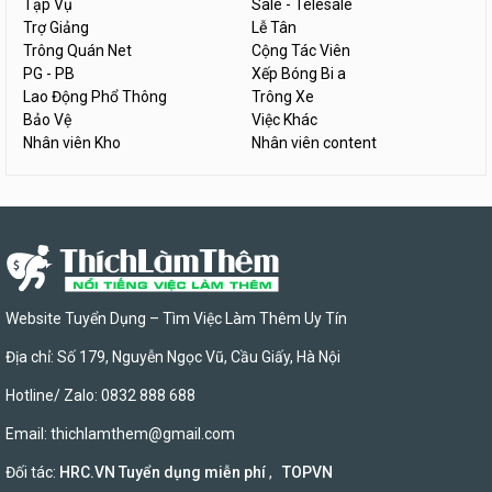
Tạp Vụ
Sale - Telesale
Trợ Giảng
Lễ Tân
Trông Quán Net
Cộng Tác Viên
PG - PB
Xếp Bóng Bi a
Lao Động Phổ Thông
Trông Xe
Bảo Vệ
Việc Khác
Nhân viên Kho
Nhân viên content
Website Tuyển Dụng – Tìm Việc Làm Thêm Uy Tín
Địa chỉ: Số 179, Nguyễn Ngọc Vũ, Cầu Giấy, Hà Nội
Hotline/ Zalo: 0832 888 688
Email:
thichlamthem@gmail.com
Đối tác:
HRC.VN Tuyển dụng miễn phí
,
TOPVN