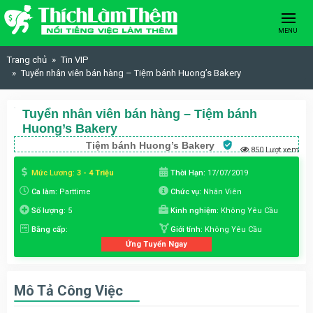
Skip to content
MENU
Trang chủ
Tin VIP
Tuyển nhân viên bán hàng – Tiệm bánh Huong’s Bakery
Tuyển nhân viên bán hàng – Tiệm bánh
Huong’s Bakery
Tiệm bánh Huong’s Bakery
850 Lượt xem
Mức Lương:
3 - 4 Triệu
Thời Hạn:
17/07/2019
Ca làm:
Parttime
Chức vụ:
Nhân Viên
Số lượng:
5
Kinh nghiệm:
Không Yêu Cầu
Bằng cấp:
Giới tính:
Không Yêu Cầu
Ứng Tuyển Ngay
Mô Tả Công Việc