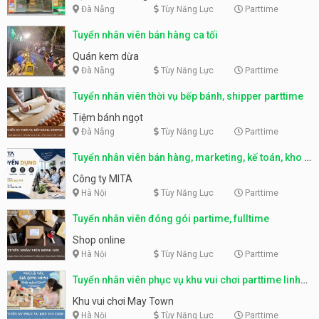
Đà Nẵng
Tùy Năng Lực
Parttime
Tuyển nhân viên bán hàng ca tối
Quán kem dừa
Đà Nẵng
Tùy Năng Lực
Parttime
Tuyển nhân viên thời vụ bếp bánh, shipper parttime
Tiệm bánh ngọt
Đà Nẵng
Tùy Năng Lực
Parttime
Tuyển nhân viên bán hàng, marketing, kế toán, kho –
parttime, fulltime
Công ty MITA
Hà Nội
Tùy Năng Lực
Parttime
Tuyển nhân viên đóng gói partime, fulltime
Shop online
Hà Nội
Tùy Năng Lực
Parttime
Tuyển nhân viên phục vụ khu vui chơi parttime linh
động
Khu vui chơi May Town
Hà Nội
Tùy Năng Lực
Parttime