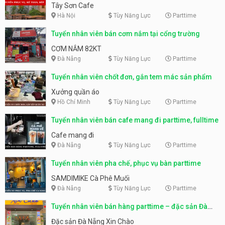
Tây Sơn Cafe
Hà Nội
Tùy Năng Lực
Parttime
Tuyển nhân viên bán cơm nắm tại cổng trường
CƠM NẮM 82KT
Đà Nẵng
Tùy Năng Lực
Parttime
Tuyển nhân viên chốt đơn, gắn tem mác sản phẩm
Xưởng quần áo
Hồ Chí Minh
Tùy Năng Lực
Parttime
Tuyển nhân viên bán cafe mang đi parttime, fulltime
Cafe mang đi
Đà Nẵng
Tùy Năng Lực
Parttime
Tuyển nhân viên pha chế, phục vụ bàn parttime
SAMDIMIKE Cà Phê Muối
Đà Nẵng
Tùy Năng Lực
Parttime
Tuyển nhân viên bán hàng parttime – đặc sản Đà
Nẵng
Đặc sản Đà Nẵng Xin Chào