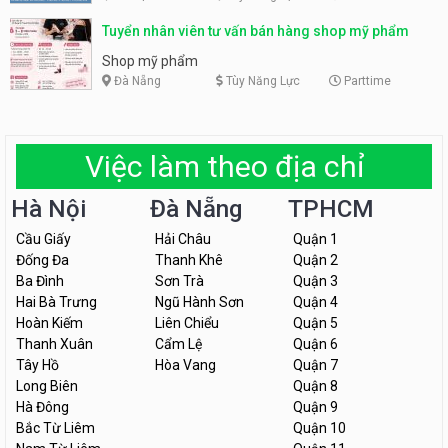
Tuyển nhân viên tư vấn bán hàng shop mỹ phẩm
Shop mỹ phẩm
Đà Nẵng
Tùy Năng Lực
Parttime
Việc làm theo địa chỉ
Hà Nội
Đà Nẵng
TPHCM
Cầu Giấy
Hải Châu
Quận 1
Đống Đa
Thanh Khê
Quận 2
Ba Đình
Sơn Trà
Quận 3
Hai Bà Trưng
Ngũ Hành Sơn
Quận 4
Hoàn Kiếm
Liên Chiểu
Quận 5
Thanh Xuân
Cẩm Lệ
Quận 6
Tây Hồ
Hòa Vang
Quận 7
Long Biên
Quận 8
Hà Đông
Quận 9
Bắc Từ Liêm
Quận 10