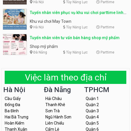
Hà Nội
Tùy Năng Lực
Parttime
Tuyển nhân viên phục vụ khu vui chơi parttime linh
động
Khu vui chơi May Town
Hà Nội
Tùy Năng Lực
Parttime
Tuyển nhân viên tư vấn bán hàng shop mỹ phẩm
Shop mỹ phẩm
Đà Nẵng
Tùy Năng Lực
Parttime
Việc làm theo địa chỉ
Hà Nội
Đà Nẵng
TPHCM
Cầu Giấy
Hải Châu
Quận 1
Đống Đa
Thanh Khê
Quận 2
Ba Đình
Sơn Trà
Quận 3
Hai Bà Trưng
Ngũ Hành Sơn
Quận 4
Hoàn Kiếm
Liên Chiểu
Quận 5
Thanh Xuân
Cẩm Lệ
Quận 6