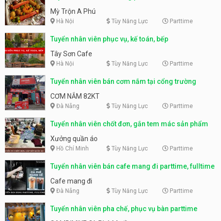
Mỳ Trộn A Phú
Hà Nội
Tùy Năng Lực
Parttime
Tuyển nhân viên phục vụ, kế toán, bếp
Tây Sơn Cafe
Hà Nội
Tùy Năng Lực
Parttime
Tuyển nhân viên bán cơm nắm tại cổng trường
CƠM NẮM 82KT
Đà Nẵng
Tùy Năng Lực
Parttime
Tuyển nhân viên chốt đơn, gắn tem mác sản phẩm
Xưởng quần áo
Hồ Chí Minh
Tùy Năng Lực
Parttime
Tuyển nhân viên bán cafe mang đi parttime, fulltime
Cafe mang đi
Đà Nẵng
Tùy Năng Lực
Parttime
Tuyển nhân viên pha chế, phục vụ bàn parttime