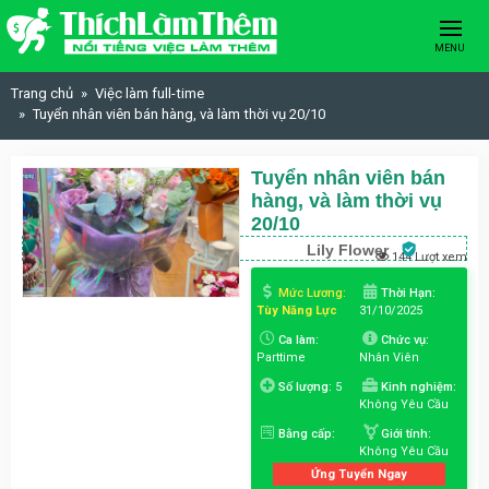
Skip to content
MENU
Trang chủ
Việc làm full-time
Tuyển nhân viên bán hàng, và làm thời vụ 20/10
Tuyển nhân viên bán
hàng, và làm thời vụ
20/10
Lily Flower
144 Lượt xem
Mức Lương:
Thời Hạn:
Tùy Năng Lực
31/10/2025
Ca làm:
Chức vụ:
Parttime
Nhân Viên
Số lượng:
5
Kinh nghiệm:
Không Yêu Cầu
Bằng cấp:
Giới tính:
Không Yêu Cầu
Ứng Tuyển Ngay