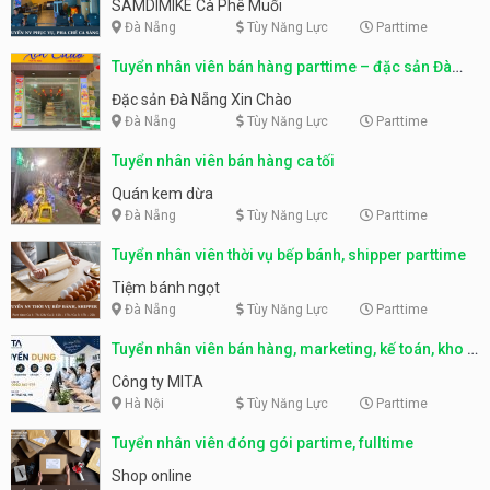
SAMDIMIKE Cà Phê Muối
Đà Nẵng
Tùy Năng Lực
Parttime
Tuyển nhân viên bán hàng parttime – đặc sản Đà
Nẵng
Đặc sản Đà Nẵng Xin Chào
Đà Nẵng
Tùy Năng Lực
Parttime
Tuyển nhân viên bán hàng ca tối
Quán kem dừa
Đà Nẵng
Tùy Năng Lực
Parttime
Tuyển nhân viên thời vụ bếp bánh, shipper parttime
Tiệm bánh ngọt
Đà Nẵng
Tùy Năng Lực
Parttime
Tuyển nhân viên bán hàng, marketing, kế toán, kho –
parttime, fulltime
Công ty MITA
Hà Nội
Tùy Năng Lực
Parttime
Tuyển nhân viên đóng gói partime, fulltime
Shop online