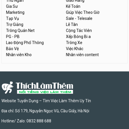
Thu Ngân
Giao Hàng
Gia Sư
Kế Toán
Marketing
Giúp Việc Theo Giờ
Tạp Vụ
Sale - Telesale
Trợ Giảng
Lễ Tân
Trông Quán Net
Cộng Tác Viên
PG - PB
Xếp Bóng Bi a
Lao Động Phổ Thông
Trông Xe
Bảo Vệ
Việc Khác
Nhân viên Kho
Nhân viên content
Website Tuyển Dụng – Tìm Việc Làm Thêm Uy Tín
Địa chỉ: Số 179, Nguyễn Ngọc Vũ, Cầu Giấy, Hà Nội
Hotline/ Zalo: 0832 888 688