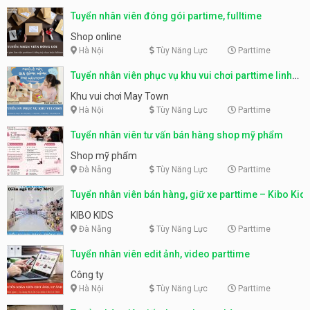
Tuyển nhân viên đóng gói partime, fulltime
Shop online
Hà Nội
Tùy Năng Lực
Parttime
Tuyển nhân viên phục vụ khu vui chơi parttime linh
động
Khu vui chơi May Town
Hà Nội
Tùy Năng Lực
Parttime
Tuyển nhân viên tư vấn bán hàng shop mỹ phẩm
Shop mỹ phẩm
Đà Nẵng
Tùy Năng Lực
Parttime
Tuyển nhân viên bán hàng, giữ xe parttime – Kibo Kid
KIBO KIDS
Đà Nẵng
Tùy Năng Lực
Parttime
Tuyển nhân viên edit ảnh, video parttime
Công ty
Hà Nội
Tùy Năng Lực
Parttime