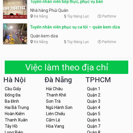
Tuyển nhân viên tiếp thực, phục vụ bàn
Nhà hàng Phủi Quán
Đà Nẵng
Tùy Năng Lực
Parttime
Tuyển nhân viên phục vụ ca tối – quán kem dừa
Quán kem dừa
Đà Nẵng
Tùy Năng Lực
Parttime
Việc làm theo địa chỉ
Hà Nội
Đà Nẵng
TPHCM
Cầu Giấy
Hải Châu
Quận 1
Đống Đa
Thanh Khê
Quận 2
Ba Đình
Sơn Trà
Quận 3
Hai Bà Trưng
Ngũ Hành Sơn
Quận 4
Hoàn Kiếm
Liên Chiểu
Quận 5
Thanh Xuân
Cẩm Lệ
Quận 6
Tây Hồ
Hòa Vang
Quận 7
Long Biên
Quận 8