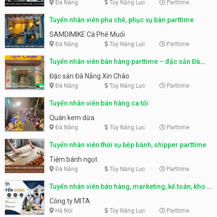
Đà Nẵng
Tùy Năng Lực
Parttime
Tuyển nhân viên pha chế, phục vụ bàn parttime
SAMDIMIKE Cà Phê Muối
Đà Nẵng
Tùy Năng Lực
Parttime
Tuyển nhân viên bán hàng parttime – đặc sản Đà
Nẵng
Đặc sản Đà Nẵng Xin Chào
Đà Nẵng
Tùy Năng Lực
Parttime
Tuyển nhân viên bán hàng ca tối
Quán kem dừa
Đà Nẵng
Tùy Năng Lực
Parttime
Tuyển nhân viên thời vụ bếp bánh, shipper parttime
Tiệm bánh ngọt
Đà Nẵng
Tùy Năng Lực
Parttime
Tuyển nhân viên bán hàng, marketing, kế toán, kho –
parttime, fulltime
Công ty MITA
Hà Nội
Tùy Năng Lực
Parttime