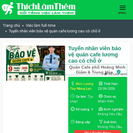
Skip to content
MENU
Trang chủ
Việc làm full-time
Tuyển nhân viên bảo vệ quán cafe lương cao có chỗ ở
Tuyển nhân viên bảo
vệ quán cafe lương
cao có chỗ ở
Quán Cafe phố Hoàng Minh
Giám & Trung Hòa
93 Lượt xem
Mức Lương:
Thời Hạn:
Tùy Năng Lực
22/06/2026
Ca làm:
Tùy
Chức vụ:
chọn
Nhân Viên
Số lượng:
4
Kinh nghiệm:
Không Yêu Cầu
Bằng cấp:
Giới tính:
Không Yêu Cầu