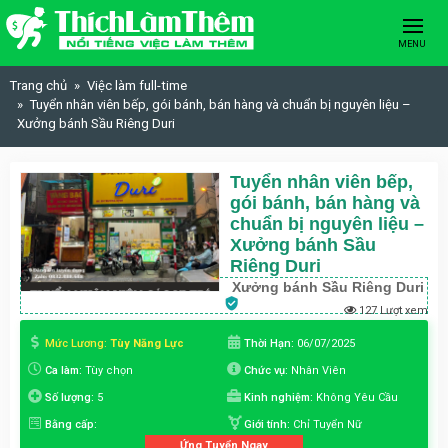
Skip to content
MENU
Trang chủ
Việc làm full-time
Tuyển nhân viên bếp, gói bánh, bán hàng và chuẩn bị nguyên liệu –
Xưởng bánh Sầu Riêng Duri
Tuyển nhân viên bếp,
gói bánh, bán hàng và
chuẩn bị nguyên liệu –
Xưởng bánh Sầu
Riêng Duri
Xưởng bánh Sầu Riêng Duri
127 Lượt xem
Mức Lương:
Tùy Năng Lực
Thời Hạn:
06/07/2025
Ca làm:
Tùy chọn
Chức vụ:
Nhân Viên
Số lượng:
5
Kinh nghiệm:
Không Yêu Cầu
Bằng cấp:
Giới tính:
Chỉ Tuyển Nữ
Ứng Tuyển Ngay