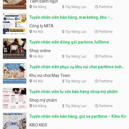
Tiệm bánh ngọt
Đà Nẵng
Tùy Năng Lực
Parttime
Tuyển nhân viên bán hàng, marketing, kho –
parttime, fulltime
Công ty MITA
Hà Nội
Tùy Năng Lực
Parttime
Tuyển nhân viên đóng gói partime, fulltime
Shop online
Hà Nội
Tùy Năng Lực
Parttime
Tuyển nhân viên phục vụ khu vui chơi parttime linh
động
Khu vui chơi May Town
Hà Nội
Tùy Năng Lực
Parttime
Tuyển nhân viên tư vấn bán hàng shop mỹ phẩm
Shop mỹ phẩm
Đà Nẵng
Tùy Năng Lực
Parttime
Tuyển nhân viên bán hàng, giữ xe parttime – Kibo Kid
KIBO KIDS