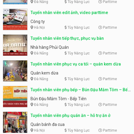
Đà Nẵng
Tùy Năng Lực
Parttime
Tuyển nhân viên edit ảnh, video parttime
Công ty
Hà Nội
Tùy Năng Lực
Parttime
Tuyển nhân viên tiếp thực, phục vụ bàn
Nhà hàng Phủi Quán
Đà Nẵng
Tùy Năng Lực
Parttime
Tuyển nhân viên phục vụ ca tối – quán kem dừa
Quán kem dừa
Đà Nẵng
Tùy Năng Lực
Parttime
Tuyển nhân viên phụ bếp – Bún Đậu Mắm Tôm – Bếp
Tiên
Bún Đậu Mắm Tôm - Bếp Tiên
Đà Nẵng
Tùy Năng Lực
Parttime
Tuyển nhân viên phụ quán ăn – hỗ trợ ăn ở
Quán bánh đa cua
Hà Nội
Tùy Năng Lực
Parttime