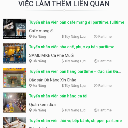
VIỆC LÀM THÊM LIÊN QUAN
Tuyển nhân viên bán cafe mang đi parttime, fulltime
Cafe mang đi
Đà Nẵng
Tùy Năng Lực
Parttime
Tuyển nhân viên pha chế, phục vụ bàn parttime
SAMDIMIKE Cà Phê Muối
Đà Nẵng
Tùy Năng Lực
Parttime
Tuyển nhân viên bán hàng parttime – đặc sản Đà
Nẵng
Đặc sản Đà Nẵng Xin Chào
Đà Nẵng
Tùy Năng Lực
Parttime
Tuyển nhân viên bán hàng ca tối
Quán kem dừa
Đà Nẵng
Tùy Năng Lực
Parttime
Tuyển nhân viên thời vụ bếp bánh, shipper parttime