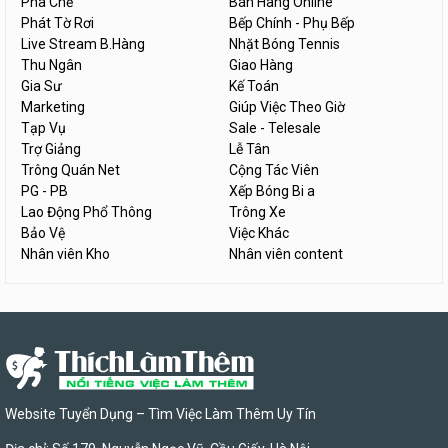
Pha Chế
Bán Hàng Online
Phát Tờ Rơi
Bếp Chính - Phụ Bếp
Live Stream B.Hàng
Nhặt Bóng Tennis
Thu Ngân
Giao Hàng
Gia Sư
Kế Toán
Marketing
Giúp Việc Theo Giờ
Tạp Vụ
Sale - Telesale
Trợ Giảng
Lễ Tân
Trông Quán Net
Cộng Tác Viên
PG - PB
Xếp Bóng Bi a
Lao Động Phổ Thông
Trông Xe
Bảo Vệ
Việc Khác
Nhân viên Kho
Nhân viên content
Website Tuyển Dụng – Tìm Việc Làm Thêm Uy Tín