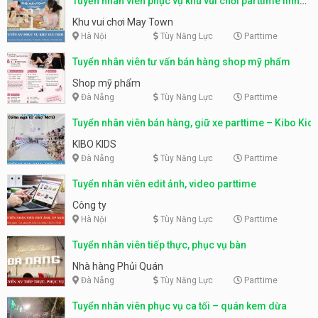
Tuyển nhân viên phục vụ khu vui chơi parttime linh
động
Khu vui chơi May Town
Hà Nội
Tùy Năng Lực
Parttime
Tuyển nhân viên tư vấn bán hàng shop mỹ phẩm
Shop mỹ phẩm
Đà Nẵng
Tùy Năng Lực
Parttime
Tuyển nhân viên bán hàng, giữ xe parttime – Kibo Kid
KIBO KIDS
Đà Nẵng
Tùy Năng Lực
Parttime
Tuyển nhân viên edit ảnh, video parttime
Công ty
Hà Nội
Tùy Năng Lực
Parttime
Tuyển nhân viên tiếp thực, phục vụ bàn
Nhà hàng Phủi Quán
Đà Nẵng
Tùy Năng Lực
Parttime
Tuyển nhân viên phục vụ ca tối – quán kem dừa