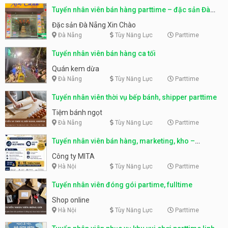
Tuyển nhân viên bán hàng parttime – đặc sản Đà
Nẵng
Đặc sản Đà Nẵng Xin Chào
Đà Nẵng
Tùy Năng Lực
Parttime
Tuyển nhân viên bán hàng ca tối
Quán kem dừa
Đà Nẵng
Tùy Năng Lực
Parttime
Tuyển nhân viên thời vụ bếp bánh, shipper parttime
Tiệm bánh ngọt
Đà Nẵng
Tùy Năng Lực
Parttime
Tuyển nhân viên bán hàng, marketing, kho –
parttime, fulltime
Công ty MITA
Hà Nội
Tùy Năng Lực
Parttime
Tuyển nhân viên đóng gói partime, fulltime
Shop online
Hà Nội
Tùy Năng Lực
Parttime