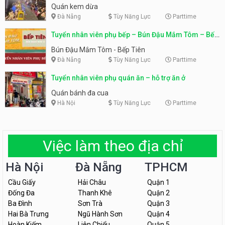
Quán kem dừa
Đà Nẵng
Tùy Năng Lực
Parttime
Tuyển nhân viên phụ bếp – Bún Đậu Mắm Tôm – Bếp
Tiên
Bún Đậu Mắm Tôm - Bếp Tiên
Đà Nẵng
Tùy Năng Lực
Parttime
Tuyển nhân viên phụ quán ăn – hỗ trợ ăn ở
Quán bánh đa cua
Hà Nội
Tùy Năng Lực
Parttime
Việc làm theo địa chỉ
Hà Nội
Đà Nẵng
TPHCM
Cầu Giấy
Hải Châu
Quận 1
Đống Đa
Thanh Khê
Quận 2
Ba Đình
Sơn Trà
Quận 3
Hai Bà Trưng
Ngũ Hành Sơn
Quận 4
Hoàn Kiếm
Liên Chiểu
Quận 5