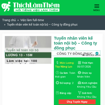
Skip to content
MENU
Trang chủ
Việc làm full-time
Tuyển nhân viên kế toán nội bộ – Công ty đồng phục
Tuyển nhân viên kế
toán nội bộ – Công ty
đồng phục
CÔNG TY ĐỒNG PHỤC
68 Lượt xem
Mức Lương:
Thời Hạn:
Tùy Năng Lực
05/07/2026
Ca làm:
Toàn
Chức vụ:
thời gian
Nhân Viên
Số lượng:
2
Kinh nghiệm:
Không Yêu Cầu
Bằng cấp:
Giới tính:
Không Yêu Cầu
Ứng Tuyển Ngay