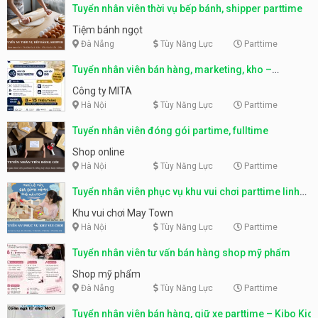
Tuyển nhân viên thời vụ bếp bánh, shipper parttime
Tiệm bánh ngọt
Đà Nẵng
Tùy Năng Lực
Parttime
Tuyển nhân viên bán hàng, marketing, kho –
parttime, fulltime
Công ty MITA
Hà Nội
Tùy Năng Lực
Parttime
Tuyển nhân viên đóng gói partime, fulltime
Shop online
Hà Nội
Tùy Năng Lực
Parttime
Tuyển nhân viên phục vụ khu vui chơi parttime linh
động
Khu vui chơi May Town
Hà Nội
Tùy Năng Lực
Parttime
Tuyển nhân viên tư vấn bán hàng shop mỹ phẩm
Shop mỹ phẩm
Đà Nẵng
Tùy Năng Lực
Parttime
Tuyển nhân viên bán hàng, giữ xe parttime – Kibo Kid