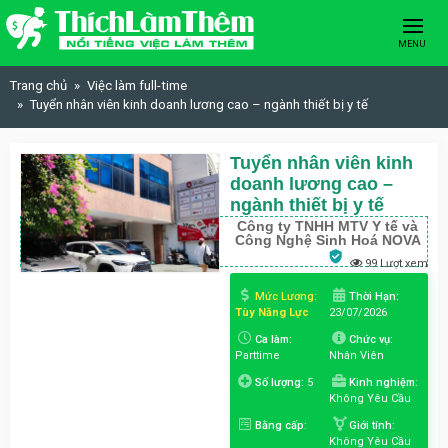
Skip to content
MENU
Trang chủ
Việc làm full-time
Tuyển nhân viên kinh doanh lương cao – ngành thiết bị y tế
Tuyển nhân viên kinh
doanh lương cao –
ngành thiết bị y tế
Công ty TNHH MTV Y tế và
Công Nghệ Sinh Hoá NOVA
99 Lượt xem
Mức Lương:
Thời Hạn:
Tùy Năng Lực
23/07/2026
Ca làm:
Chức vụ:
Parttime
Nhân Viên
Số lượng:
5
Kinh nghiệm:
Không Yêu Cầu
Bằng cấp:
Giới tính:
Không Yêu Cầu