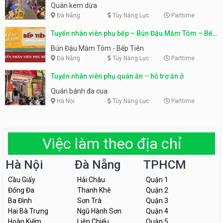
Quán kem dừa
Đà Nẵng
Tùy Năng Lực
Parttime
Tuyển nhân viên phụ bếp – Bún Đậu Mắm Tôm – Bếp
Tiên
Bún Đậu Mắm Tôm - Bếp Tiên
Đà Nẵng
Tùy Năng Lực
Parttime
Tuyển nhân viên phụ quán ăn – hỗ trợ ăn ở
Quán bánh đa cua
Hà Nội
Tùy Năng Lực
Parttime
Việc làm theo địa chỉ
Hà Nội
Đà Nẵng
TPHCM
Cầu Giấy
Hải Châu
Quận 1
Đống Đa
Thanh Khê
Quận 2
Ba Đình
Sơn Trà
Quận 3
Hai Bà Trưng
Ngũ Hành Sơn
Quận 4
Hoàn Kiếm
Liên Chiểu
Quận 5