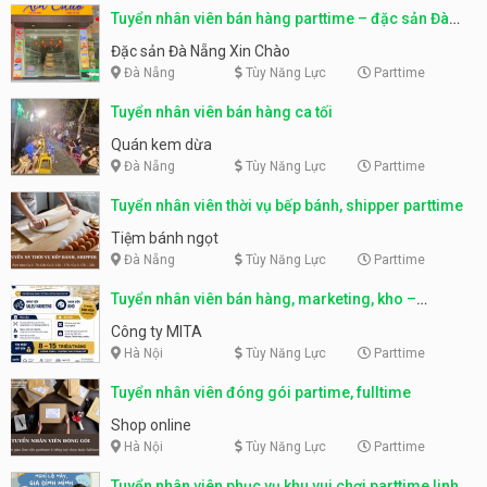
Tuyển nhân viên bán hàng parttime – đặc sản Đà
Nẵng
Đặc sản Đà Nẵng Xin Chào
Đà Nẵng
Tùy Năng Lực
Parttime
Tuyển nhân viên bán hàng ca tối
Quán kem dừa
Đà Nẵng
Tùy Năng Lực
Parttime
Tuyển nhân viên thời vụ bếp bánh, shipper parttime
Tiệm bánh ngọt
Đà Nẵng
Tùy Năng Lực
Parttime
Tuyển nhân viên bán hàng, marketing, kho –
parttime, fulltime
Công ty MITA
Hà Nội
Tùy Năng Lực
Parttime
Tuyển nhân viên đóng gói partime, fulltime
Shop online
Hà Nội
Tùy Năng Lực
Parttime
Tuyển nhân viên phục vụ khu vui chơi parttime linh