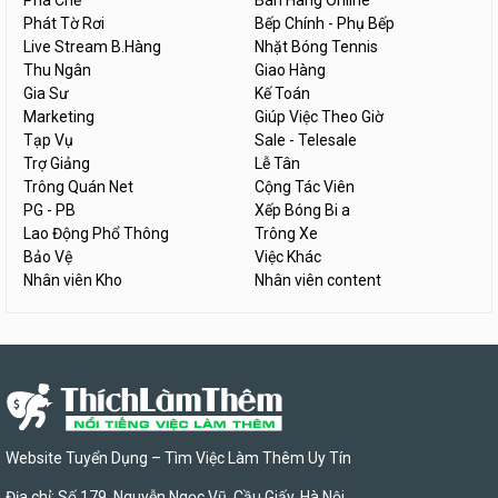
Pha Chế
Bán Hàng Online
Phát Tờ Rơi
Bếp Chính - Phụ Bếp
Live Stream B.Hàng
Nhặt Bóng Tennis
Thu Ngân
Giao Hàng
Gia Sư
Kế Toán
Marketing
Giúp Việc Theo Giờ
Tạp Vụ
Sale - Telesale
Trợ Giảng
Lễ Tân
Trông Quán Net
Cộng Tác Viên
PG - PB
Xếp Bóng Bi a
Lao Động Phổ Thông
Trông Xe
Bảo Vệ
Việc Khác
Nhân viên Kho
Nhân viên content
Website Tuyển Dụng – Tìm Việc Làm Thêm Uy Tín
Địa chỉ: Số 179, Nguyễn Ngọc Vũ, Cầu Giấy, Hà Nội