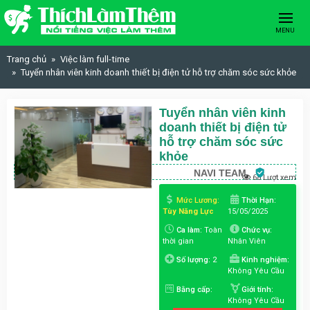
Skip to content
MENU
Trang chủ
Việc làm full-time
Tuyển nhân viên kinh doanh thiết bị điện tử hỗ trợ chăm sóc sức khỏe
Tuyển nhân viên kinh
doanh thiết bị điện tử
hỗ trợ chăm sóc sức
khỏe
NAVI TEAM
68 Lượt xem
Mức Lương:
Thời Hạn:
Tùy Năng Lực
15/05/2025
Ca làm:
Toàn
Chức vụ:
thời gian
Nhân Viên
Số lượng:
2
Kinh nghiệm:
Không Yêu Cầu
Bằng cấp:
Giới tính:
Không Yêu Cầu