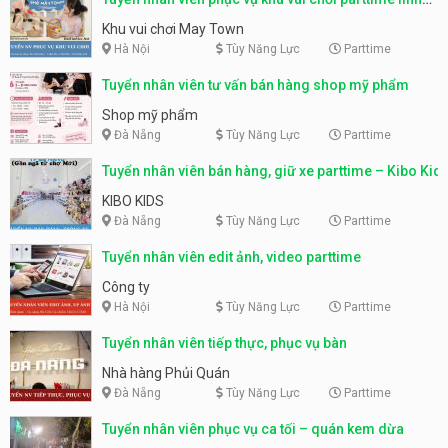
động
Khu vui chơi May Town
Hà Nội
Tùy Năng Lực
Parttime
Tuyển nhân viên tư vấn bán hàng shop mỹ phẩm
Shop mỹ phẩm
Đà Nẵng
Tùy Năng Lực
Parttime
Tuyển nhân viên bán hàng, giữ xe parttime – Kibo Kid
KIBO KIDS
Đà Nẵng
Tùy Năng Lực
Parttime
Tuyển nhân viên edit ảnh, video parttime
Công ty
Hà Nội
Tùy Năng Lực
Parttime
Tuyển nhân viên tiếp thực, phục vụ bàn
Nhà hàng Phủi Quán
Đà Nẵng
Tùy Năng Lực
Parttime
Tuyển nhân viên phục vụ ca tối – quán kem dừa