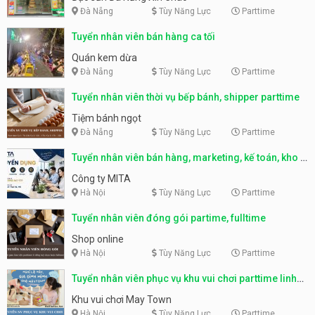
Đà Nẵng
Tùy Năng Lực
Parttime
Tuyển nhân viên bán hàng ca tối
Quán kem dừa
Đà Nẵng
Tùy Năng Lực
Parttime
Tuyển nhân viên thời vụ bếp bánh, shipper parttime
Tiệm bánh ngọt
Đà Nẵng
Tùy Năng Lực
Parttime
Tuyển nhân viên bán hàng, marketing, kế toán, kho –
parttime, fulltime
Công ty MITA
Hà Nội
Tùy Năng Lực
Parttime
Tuyển nhân viên đóng gói partime, fulltime
Shop online
Hà Nội
Tùy Năng Lực
Parttime
Tuyển nhân viên phục vụ khu vui chơi parttime linh
động
Khu vui chơi May Town
Hà Nội
Tùy Năng Lực
Parttime