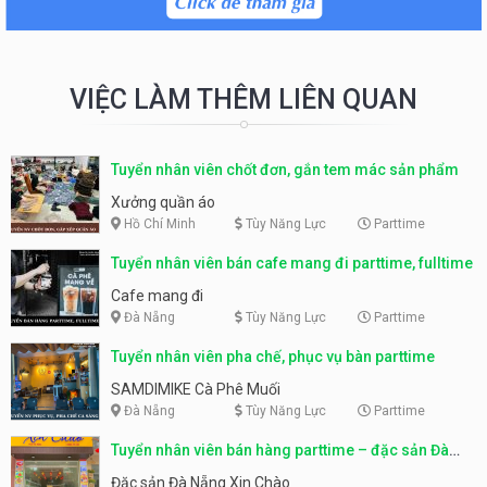
VIỆC LÀM THÊM LIÊN QUAN
Tuyển nhân viên chốt đơn, gắn tem mác sản phẩm
Xưởng quần áo
Hồ Chí Minh
Tùy Năng Lực
Parttime
Tuyển nhân viên bán cafe mang đi parttime, fulltime
Cafe mang đi
Đà Nẵng
Tùy Năng Lực
Parttime
Tuyển nhân viên pha chế, phục vụ bàn parttime
SAMDIMIKE Cà Phê Muối
Đà Nẵng
Tùy Năng Lực
Parttime
Tuyển nhân viên bán hàng parttime – đặc sản Đà
Nẵng
Đặc sản Đà Nẵng Xin Chào