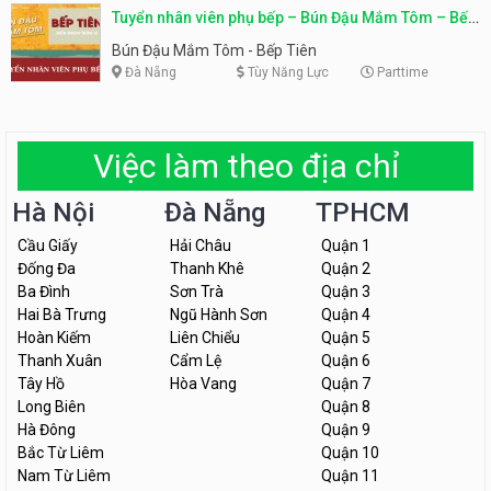
Tuyển nhân viên phụ bếp – Bún Đậu Mắm Tôm – Bếp
Tiên
Bún Đậu Mắm Tôm - Bếp Tiên
Đà Nẵng
Tùy Năng Lực
Parttime
Việc làm theo địa chỉ
Hà Nội
Đà Nẵng
TPHCM
Cầu Giấy
Hải Châu
Quận 1
Đống Đa
Thanh Khê
Quận 2
Ba Đình
Sơn Trà
Quận 3
Hai Bà Trưng
Ngũ Hành Sơn
Quận 4
Hoàn Kiếm
Liên Chiểu
Quận 5
Thanh Xuân
Cẩm Lệ
Quận 6
Tây Hồ
Hòa Vang
Quận 7
Long Biên
Quận 8
Hà Đông
Quận 9
Bắc Từ Liêm
Quận 10
Nam Từ Liêm
Quận 11