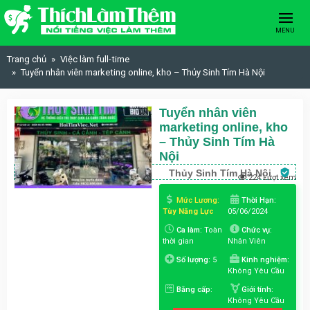
Skip to content
MENU
Trang chủ
Việc làm full-time
Tuyển nhân viên marketing online, kho – Thủy Sinh Tím Hà Nội
Tuyển nhân viên
marketing online, kho
– Thủy Sinh Tím Hà
Nội
Thủy Sinh Tím Hà Nội
224 Lượt xem
Mức Lương:
Thời Hạn:
Tùy Năng Lực
05/06/2024
Ca làm:
Toàn
Chức vụ:
thời gian
Nhân Viên
Số lượng:
5
Kinh nghiệm:
Không Yêu Cầu
Bằng cấp:
Giới tính:
Không Yêu Cầu