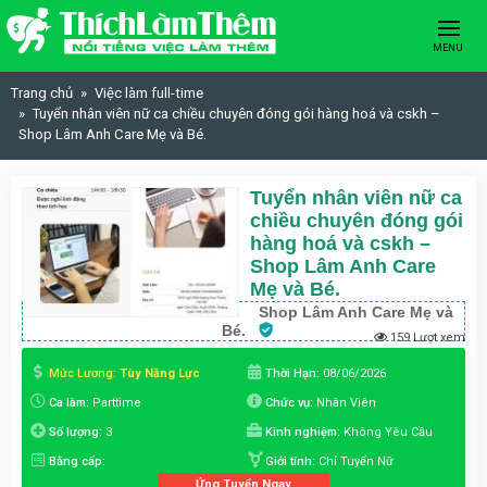
Skip to content
MENU
Trang chủ
Việc làm full-time
Tuyển nhân viên nữ ca chiều chuyên đóng gói hàng hoá và cskh –
Shop Lâm Anh Care Mẹ và Bé.
Tuyển nhân viên nữ ca
chiều chuyên đóng gói
hàng hoá và cskh –
Shop Lâm Anh Care
Mẹ và Bé.
Shop Lâm Anh Care Mẹ và
Bé.
159 Lượt xem
Mức Lương:
Tùy Năng Lực
Thời Hạn:
08/06/2026
Ca làm:
Parttime
Chức vụ:
Nhân Viên
Số lượng:
3
Kinh nghiệm:
Không Yêu Cầu
Bằng cấp:
Giới tính:
Chỉ Tuyển Nữ
Ứng Tuyển Ngay