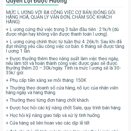
Quyền Lợi Được Hưởng
MỨC L ƯƠNG VỚI BA CÔNG VIỆC CƠ BẢN (ĐÓNG GÓI
HÀNG HOÁ, QUẢN LÝ VẬN ĐƠN, CHĂM SÓC KHÁCH
HÀNG):
+ L ương cứng thử việc trong 3 tuần đầu tiên : 21k/h (dù
được nhận hay không vẫn được thanh toán l ương).
+ L ương cứng chính thức từ tuần thứ 4: 26k/h. Sau khi đã
đạt những yêu cầu công việc cơ bản. 6 tháng sẽ được tăng
l ương 1 lần.
+ Được thưởng thêm theo năng suất làm việc theo ngày,
nếu làm tốt và hoàn thành công việc được giao sẽ được
thưởng thêm 20 – 30k/ngày. Tính ra mức l ương sẽ là 30-
35k/ giờ.
+ Phụ cấp tiền xăng xe mỗi tháng: 150K
+ Thưởng theo doanh số cửa hàng, nỗ lực của nhân viên
hàng ngày và hàng tháng.
+ Thưởng theo từng đơn hàng chốt khách.
+ Được học hỏi các kỹ năng chốt Sale, quy trình bán hàng
+ Học hỏi kỹ năng giao tiếp và xử lý tình huống
+ Cửa hàng sẽ liên hoan vào các dịp lễ tết