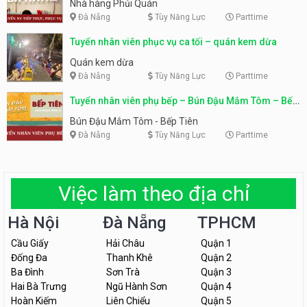
Nhà hàng Phủi Quán
Đà Nẵng
Tùy Năng Lực
Parttime
Tuyển nhân viên phục vụ ca tối – quán kem dừa
Quán kem dừa
Đà Nẵng
Tùy Năng Lực
Parttime
Tuyển nhân viên phụ bếp – Bún Đậu Mắm Tôm – Bếp
Tiên
Bún Đậu Mắm Tôm - Bếp Tiên
Đà Nẵng
Tùy Năng Lực
Parttime
Việc làm theo địa chỉ
Hà Nội
Đà Nẵng
TPHCM
Cầu Giấy
Hải Châu
Quận 1
Đống Đa
Thanh Khê
Quận 2
Ba Đình
Sơn Trà
Quận 3
Hai Bà Trưng
Ngũ Hành Sơn
Quận 4
Hoàn Kiếm
Liên Chiểu
Quận 5