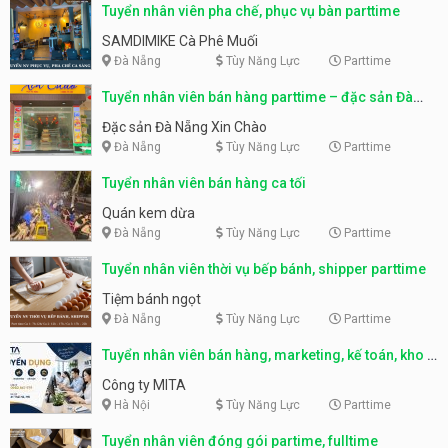
Tuyển nhân viên pha chế, phục vụ bàn parttime
SAMDIMIKE Cà Phê Muối
Đà Nẵng
Tùy Năng Lực
Parttime
Tuyển nhân viên bán hàng parttime – đặc sản Đà
Nẵng
Đặc sản Đà Nẵng Xin Chào
Đà Nẵng
Tùy Năng Lực
Parttime
Tuyển nhân viên bán hàng ca tối
Quán kem dừa
Đà Nẵng
Tùy Năng Lực
Parttime
Tuyển nhân viên thời vụ bếp bánh, shipper parttime
Tiệm bánh ngọt
Đà Nẵng
Tùy Năng Lực
Parttime
Tuyển nhân viên bán hàng, marketing, kế toán, kho –
parttime, fulltime
Công ty MITA
Hà Nội
Tùy Năng Lực
Parttime
Tuyển nhân viên đóng gói partime, fulltime