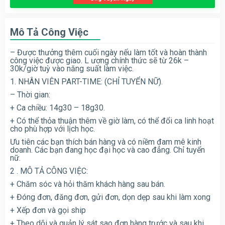
Mô Tả Công Việc
– Được thưởng thêm cuối ngày nếu làm tốt và hoàn thành
công việc được giao. L ương chính thức sẽ từ 26k –
30k/giờ tuỳ vào năng suất làm việc.
1. NHÂN VIÊN PART-TIME: (CHỈ TUYỂN NỮ).
– Thời gian:
+ Ca chiều: 14g30 – 18g30.
+ Có thể thỏa thuận thêm về giờ làm, có thể đổi ca linh hoạt
cho phù hợp với lịch học.
Ưu tiên các bạn thích bán hàng và có niềm đam mê kinh
doanh. Các bạn đang học đại học và cao đẳng. Chỉ tuyển
nữ.
2 . MÔ TẢ CÔNG VIỆC:
+ Chăm sóc và hỏi thăm khách hàng sau bán.
+ Đóng đơn, đăng đơn, gửi đơn, dọn dẹp sau khi làm xong
+ Xếp đơn và gọi ship
+ Theo dõi và quản lý sát sao đơn hàng trước và sau khi