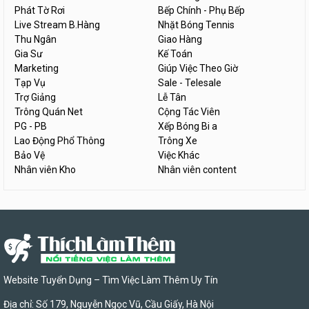
Phát Tờ Rơi
Bếp Chính - Phụ Bếp
Live Stream B.Hàng
Nhặt Bóng Tennis
Thu Ngân
Giao Hàng
Gia Sư
Kế Toán
Marketing
Giúp Việc Theo Giờ
Tạp Vụ
Sale - Telesale
Trợ Giảng
Lễ Tân
Trông Quán Net
Cộng Tác Viên
PG - PB
Xếp Bóng Bi a
Lao Động Phổ Thông
Trông Xe
Bảo Vệ
Việc Khác
Nhân viên Kho
Nhân viên content
Website Tuyển Dụng – Tìm Việc Làm Thêm Uy Tín
Địa chỉ: Số 179, Nguyễn Ngọc Vũ, Cầu Giấy, Hà Nội