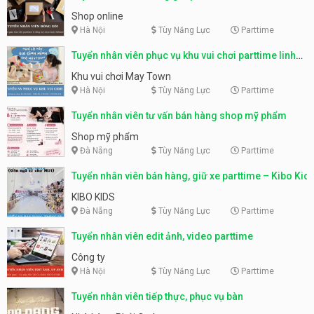
Shop online
Hà Nội
Tùy Năng Lực
Parttime
Tuyển nhân viên phục vụ khu vui chơi parttime linh
động
Khu vui chơi May Town
Hà Nội
Tùy Năng Lực
Parttime
Tuyển nhân viên tư vấn bán hàng shop mỹ phẩm
Shop mỹ phẩm
Đà Nẵng
Tùy Năng Lực
Parttime
Tuyển nhân viên bán hàng, giữ xe parttime – Kibo Kid
KIBO KIDS
Đà Nẵng
Tùy Năng Lực
Parttime
Tuyển nhân viên edit ảnh, video parttime
Công ty
Hà Nội
Tùy Năng Lực
Parttime
Tuyển nhân viên tiếp thực, phục vụ bàn