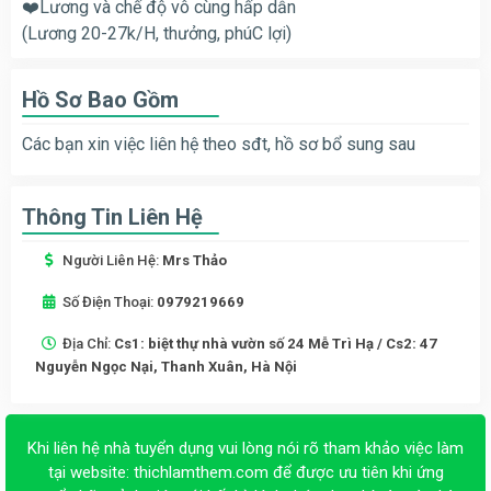
❤️Lương và chế độ vô cùng hấp dẫn
(Lương 20-27k/H, thưởng, phúC lợi)
Hồ Sơ Bao Gồm
Các bạn xin việc liên hệ theo sđt, hồ sơ bổ sung sau
Thông Tin Liên Hệ
Người Liên Hệ:
Mrs Thảo
Số Điện Thoại:
0979219669
Địa Chỉ:
Cs1: biệt thự nhà vườn số 24 Mễ Trì Hạ / Cs2: 47
Nguyễn Ngọc Nại, Thanh Xuân, Hà Nội
Khi liên hệ nhà tuyển dụng vui lòng nói rõ tham khảo việc làm
tại website:
thichlamthem.com
để được ưu tiên khi ứng