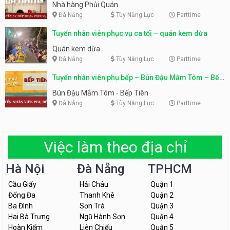
Nhà hàng Phủi Quán
Đà Nẵng
Tùy Năng Lực
Parttime
Tuyển nhân viên phục vụ ca tối – quán kem dừa
Quán kem dừa
Đà Nẵng
Tùy Năng Lực
Parttime
Tuyển nhân viên phụ bếp – Bún Đậu Mắm Tôm – Bếp
Tiên
Bún Đậu Mắm Tôm - Bếp Tiên
Đà Nẵng
Tùy Năng Lực
Parttime
Việc làm theo địa chỉ
Hà Nội
Đà Nẵng
TPHCM
Cầu Giấy
Hải Châu
Quận 1
Đống Đa
Thanh Khê
Quận 2
Ba Đình
Sơn Trà
Quận 3
Hai Bà Trưng
Ngũ Hành Sơn
Quận 4
Hoàn Kiếm
Liên Chiểu
Quận 5