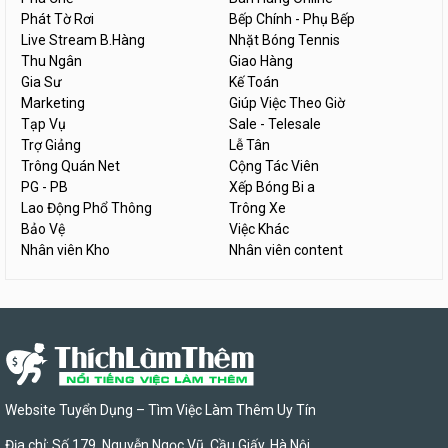
Phát Tờ Rơi
Bếp Chính - Phụ Bếp
Live Stream B.Hàng
Nhặt Bóng Tennis
Thu Ngân
Giao Hàng
Gia Sư
Kế Toán
Marketing
Giúp Việc Theo Giờ
Tạp Vụ
Sale - Telesale
Trợ Giảng
Lễ Tân
Trông Quán Net
Cộng Tác Viên
PG - PB
Xếp Bóng Bi a
Lao Động Phổ Thông
Trông Xe
Bảo Vệ
Việc Khác
Nhân viên Kho
Nhân viên content
Website Tuyển Dụng – Tìm Việc Làm Thêm Uy Tín
Địa chỉ: Số 179, Nguyễn Ngọc Vũ, Cầu Giấy, Hà Nội