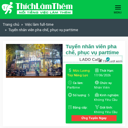
Skip to content
MENU
Trang chủ
Việc làm full-time
Tuyển nhân viên pha chế, phục vụ parttime
Tuyển nhân viên pha
chế, phục vụ parttime
LADO Caffe
194 Lượt xem
Mức Lương:
Thời Hạn:
Tùy Năng Lực
17/06/2026
Ca làm:
Chức vụ:
Parttime
Nhân Viên
Số lượng:
5
Kinh nghiệm:
Không Yêu Cầu
Bằng cấp:
Giới tính:
Không Yêu Cầu
Ứng Tuyển Ngay