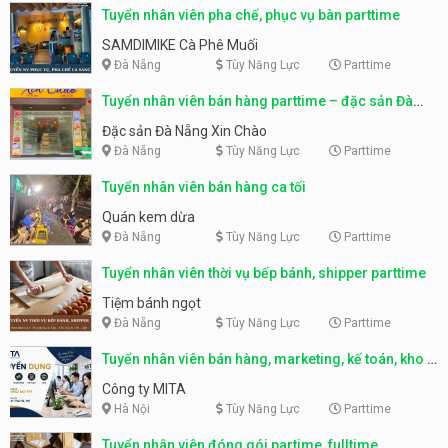
Tuyển nhân viên pha chế, phục vụ bàn parttime
SAMDIMIKE Cà Phê Muối
Đà Nẵng
Tùy Năng Lực
Parttime
Tuyển nhân viên bán hàng parttime – đặc sản Đà
Nẵng
Đặc sản Đà Nẵng Xin Chào
Đà Nẵng
Tùy Năng Lực
Parttime
Tuyển nhân viên bán hàng ca tối
Quán kem dừa
Đà Nẵng
Tùy Năng Lực
Parttime
Tuyển nhân viên thời vụ bếp bánh, shipper parttime
Tiệm bánh ngọt
Đà Nẵng
Tùy Năng Lực
Parttime
Tuyển nhân viên bán hàng, marketing, kế toán, kho –
parttime, fulltime
Công ty MITA
Hà Nội
Tùy Năng Lực
Parttime
Tuyển nhân viên đóng gói partime, fulltime