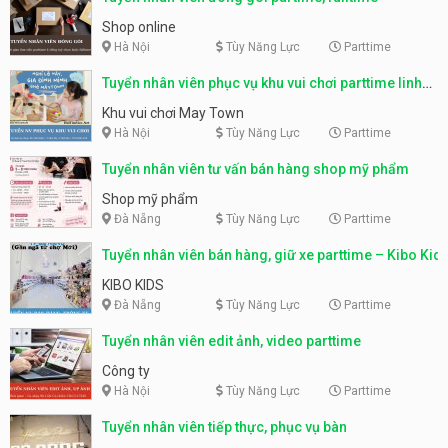
Shop online
Hà Nội
Tùy Năng Lực
Parttime
Tuyển nhân viên phục vụ khu vui chơi parttime linh
động
Khu vui chơi May Town
Hà Nội
Tùy Năng Lực
Parttime
Tuyển nhân viên tư vấn bán hàng shop mỹ phẩm
Shop mỹ phẩm
Đà Nẵng
Tùy Năng Lực
Parttime
Tuyển nhân viên bán hàng, giữ xe parttime – Kibo Kid
KIBO KIDS
Đà Nẵng
Tùy Năng Lực
Parttime
Tuyển nhân viên edit ảnh, video parttime
Công ty
Hà Nội
Tùy Năng Lực
Parttime
Tuyển nhân viên tiếp thực, phục vụ bàn