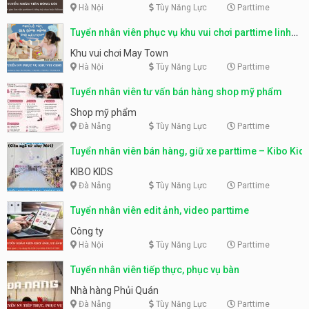
Hà Nội
Tùy Năng Lực
Parttime
Tuyển nhân viên phục vụ khu vui chơi parttime linh
động
Khu vui chơi May Town
Hà Nội
Tùy Năng Lực
Parttime
Tuyển nhân viên tư vấn bán hàng shop mỹ phẩm
Shop mỹ phẩm
Đà Nẵng
Tùy Năng Lực
Parttime
Tuyển nhân viên bán hàng, giữ xe parttime – Kibo Kid
KIBO KIDS
Đà Nẵng
Tùy Năng Lực
Parttime
Tuyển nhân viên edit ảnh, video parttime
Công ty
Hà Nội
Tùy Năng Lực
Parttime
Tuyển nhân viên tiếp thực, phục vụ bàn
Nhà hàng Phủi Quán
Đà Nẵng
Tùy Năng Lực
Parttime