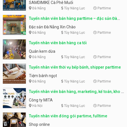
SAMDIMIKE Cà Phê Muối
Đà Nẵng
Tùy Năng Lực
Parttime
Tuyển nhân viên bán hàng parttime – đặc sản Đà
Nẵng
Đặc sản Đà Nẵng Xin Chào
Đà Nẵng
Tùy Năng Lực
Parttime
Tuyển nhân viên bán hàng ca tối
Quán kem dừa
Đà Nẵng
Tùy Năng Lực
Parttime
Tuyển nhân viên thời vụ bếp bánh, shipper parttime
Tiệm bánh ngọt
Đà Nẵng
Tùy Năng Lực
Parttime
Tuyển nhân viên bán hàng, marketing, kế toán, kho –
parttime, fulltime
Công ty MITA
Hà Nội
Tùy Năng Lực
Parttime
Tuyển nhân viên đóng gói partime, fulltime
Shop online