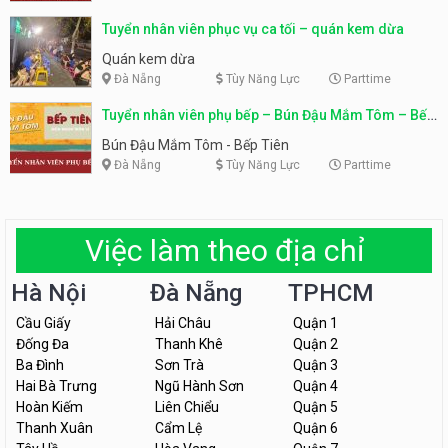
Tuyển nhân viên phục vụ ca tối – quán kem dừa
Quán kem dừa
Đà Nẵng
Tùy Năng Lực
Parttime
Tuyển nhân viên phụ bếp – Bún Đậu Mắm Tôm – Bếp
Tiên
Bún Đậu Mắm Tôm - Bếp Tiên
Đà Nẵng
Tùy Năng Lực
Parttime
Việc làm theo địa chỉ
Hà Nội
Đà Nẵng
TPHCM
Cầu Giấy
Hải Châu
Quận 1
Đống Đa
Thanh Khê
Quận 2
Ba Đình
Sơn Trà
Quận 3
Hai Bà Trưng
Ngũ Hành Sơn
Quận 4
Hoàn Kiếm
Liên Chiểu
Quận 5
Thanh Xuân
Cẩm Lệ
Quận 6