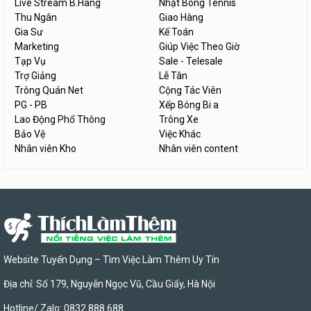
Live Stream B.Hàng
Nhặt Bóng Tennis
Thu Ngân
Giao Hàng
Gia Sư
Kế Toán
Marketing
Giúp Việc Theo Giờ
Tạp Vụ
Sale - Telesale
Trợ Giảng
Lễ Tân
Trông Quán Net
Cộng Tác Viên
PG - PB
Xếp Bóng Bi a
Lao Động Phổ Thông
Trông Xe
Bảo Vệ
Việc Khác
Nhân viên Kho
Nhân viên content
Website Tuyển Dụng – Tìm Việc Làm Thêm Uy Tín
Địa chỉ: Số 179, Nguyễn Ngọc Vũ, Cầu Giấy, Hà Nội
Hotline/ Zalo: 0832 888 688