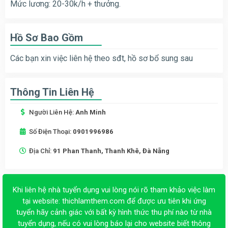
Mức lương: 20-30k/h + thưởng.
Hồ Sơ Bao Gồm
Các bạn xin việc liên hệ theo sđt, hồ sơ bổ sung sau
Thông Tin Liên Hệ
Người Liên Hệ:
Anh Minh
Số Điện Thoại:
0901996986
Địa Chỉ:
91 Phan Thanh, Thanh Khê, Đà Nẵng
Khi liên hệ nhà tuyển dụng vui lòng nói rõ tham khảo việc làm
tại website:
thichlamthem.com
để được ưu tiên khi ứng
tuyển hãy cảnh giác với bất kỳ hình thức thu phí nào từ nhà
tuyển dụng, nếu có vui lòng báo lại cho website biết thông