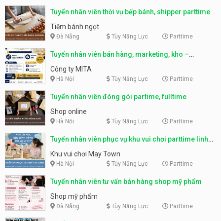
Tuyển nhân viên thời vụ bếp bánh, shipper parttime
Tiệm bánh ngọt
Đà Nẵng
Tùy Năng Lực
Parttime
Tuyển nhân viên bán hàng, marketing, kho –
parttime, fulltime
Công ty MITA
Hà Nội
Tùy Năng Lực
Parttime
Tuyển nhân viên đóng gói partime, fulltime
Shop online
Hà Nội
Tùy Năng Lực
Parttime
Tuyển nhân viên phục vụ khu vui chơi parttime linh
động
Khu vui chơi May Town
Hà Nội
Tùy Năng Lực
Parttime
Tuyển nhân viên tư vấn bán hàng shop mỹ phẩm
Shop mỹ phẩm
Đà Nẵng
Tùy Năng Lực
Parttime