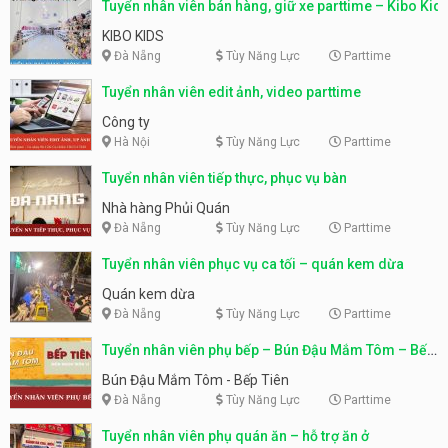
Tuyển nhân viên bán hàng, giữ xe parttime – Kibo Kid
KIBO KIDS
Đà Nẵng
Tùy Năng Lực
Parttime
Tuyển nhân viên edit ảnh, video parttime
Công ty
Hà Nội
Tùy Năng Lực
Parttime
Tuyển nhân viên tiếp thực, phục vụ bàn
Nhà hàng Phủi Quán
Đà Nẵng
Tùy Năng Lực
Parttime
Tuyển nhân viên phục vụ ca tối – quán kem dừa
Quán kem dừa
Đà Nẵng
Tùy Năng Lực
Parttime
Tuyển nhân viên phụ bếp – Bún Đậu Mắm Tôm – Bếp
Tiên
Bún Đậu Mắm Tôm - Bếp Tiên
Đà Nẵng
Tùy Năng Lực
Parttime
Tuyển nhân viên phụ quán ăn – hỗ trợ ăn ở