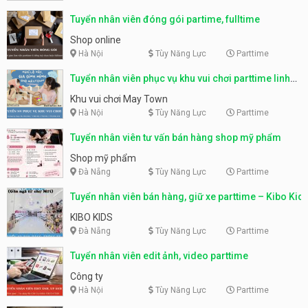
Tuyển nhân viên đóng gói partime, fulltime
Shop online
Hà Nội
Tùy Năng Lực
Parttime
Tuyển nhân viên phục vụ khu vui chơi parttime linh
động
Khu vui chơi May Town
Hà Nội
Tùy Năng Lực
Parttime
Tuyển nhân viên tư vấn bán hàng shop mỹ phẩm
Shop mỹ phẩm
Đà Nẵng
Tùy Năng Lực
Parttime
Tuyển nhân viên bán hàng, giữ xe parttime – Kibo Kid
KIBO KIDS
Đà Nẵng
Tùy Năng Lực
Parttime
Tuyển nhân viên edit ảnh, video parttime
Công ty
Hà Nội
Tùy Năng Lực
Parttime