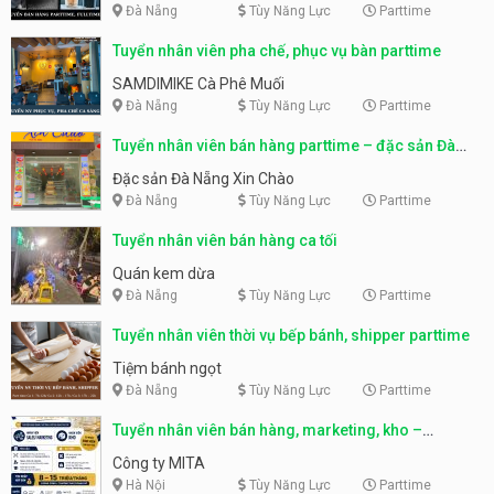
Đà Nẵng
Tùy Năng Lực
Parttime
Tuyển nhân viên pha chế, phục vụ bàn parttime
SAMDIMIKE Cà Phê Muối
Đà Nẵng
Tùy Năng Lực
Parttime
Tuyển nhân viên bán hàng parttime – đặc sản Đà
Nẵng
Đặc sản Đà Nẵng Xin Chào
Đà Nẵng
Tùy Năng Lực
Parttime
Tuyển nhân viên bán hàng ca tối
Quán kem dừa
Đà Nẵng
Tùy Năng Lực
Parttime
Tuyển nhân viên thời vụ bếp bánh, shipper parttime
Tiệm bánh ngọt
Đà Nẵng
Tùy Năng Lực
Parttime
Tuyển nhân viên bán hàng, marketing, kho –
parttime, fulltime
Công ty MITA
Hà Nội
Tùy Năng Lực
Parttime