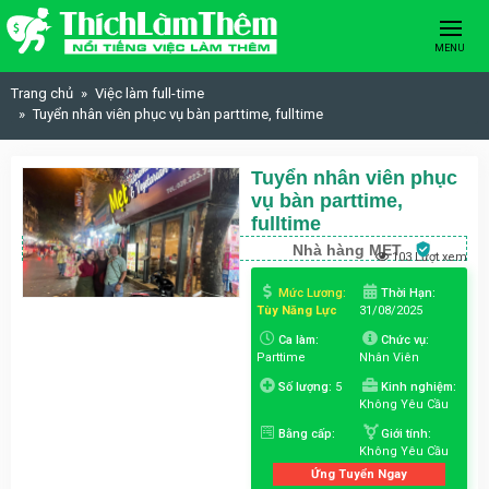
Skip to content
MENU
Trang chủ
Việc làm full-time
Tuyển nhân viên phục vụ bàn parttime, fulltime
Tuyển nhân viên phục
vụ bàn parttime,
fulltime
Nhà hàng MET
103 Lượt xem
Mức Lương:
Thời Hạn:
Tùy Năng Lực
31/08/2025
Ca làm:
Chức vụ:
Parttime
Nhân Viên
Số lượng:
5
Kinh nghiệm:
Không Yêu Cầu
Bằng cấp:
Giới tính:
Không Yêu Cầu
Ứng Tuyển Ngay