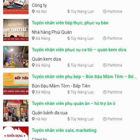
Công ty
Hà Nội
Tùy Năng Lực
Parttime
Tuyển nhân viên tiếp thực, phục vụ bàn
Nhà hàng Phủi Quán
Đà Nẵng
Tùy Năng Lực
Parttime
Tuyển nhân viên phục vụ ca tối – quán kem dừa
Quán kem dừa
Đà Nẵng
Tùy Năng Lực
Parttime
Tuyển nhân viên phụ bếp – Bún Đậu Mắm Tôm – Bếp
Tiên
Bún Đậu Mắm Tôm - Bếp Tiên
Đà Nẵng
Tùy Năng Lực
Parttime
Tuyển nhân viên phụ quán ăn – hỗ trợ ăn ở
Quán bánh đa cua
Hà Nội
Tùy Năng Lực
Parttime
Tuyển nhân viên sale, marketing
Công ty