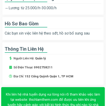
⇔Lương: từ 25.000/h-30.000/h
Hồ Sơ Bao Gồm
Các bạn xin việc liên hệ theo sđt, hồ sơ bổ sung sau
Thông Tin Liên Hệ
Người Liên Hệ:
Quản lý
Số Điện Thoại:
0902758211
Địa Chỉ:
152 Cống Quỳnh Quận 1, TP HCM
Khi liên hệ nhà tuyển dụng vui lòng nói rõ tham khảo việc làm
tại website:
thichlamthem.com
để được ưu tiên khi ứng
tuyển hãy cảnh giác với bất kỳ hình thức thu phí nào từ nhà