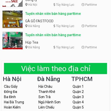
Hà Nội
Tùy Năng Lực
Parttime
Tuyển nhân viên bán hàng parttime
GÀ GÔ FASTFOOD
Đà Nẵng
Tùy Năng Lực
Parttime
Tuyển nhân viên bán hàng parttime
Húp Tea
Đà Nẵng
Tùy Năng Lực
Parttime
Việc làm theo địa chỉ
Hà Nội
Đà Nẵng
TPHCM
Cầu Giấy
Hải Châu
Quận 1
Đống Đa
Thanh Khê
Quận 2
Ba Đình
Sơn Trà
Quận 3
Hai Bà Trưng
Ngũ Hành Sơn
Quận 4
Hoàn Kiếm
Liên Chiểu
Quận 5