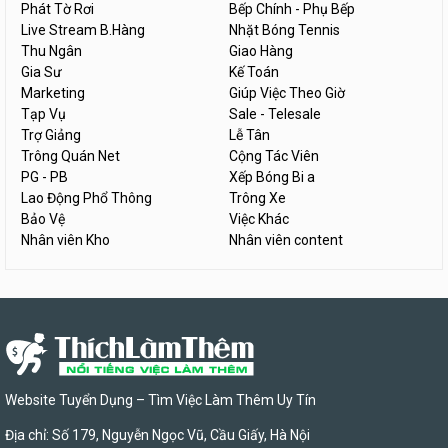
Phát Tờ Rơi
Bếp Chính - Phụ Bếp
Live Stream B.Hàng
Nhặt Bóng Tennis
Thu Ngân
Giao Hàng
Gia Sư
Kế Toán
Marketing
Giúp Việc Theo Giờ
Tạp Vụ
Sale - Telesale
Trợ Giảng
Lễ Tân
Trông Quán Net
Cộng Tác Viên
PG - PB
Xếp Bóng Bi a
Lao Động Phổ Thông
Trông Xe
Bảo Vệ
Việc Khác
Nhân viên Kho
Nhân viên content
Website Tuyển Dụng – Tìm Việc Làm Thêm Uy Tín
Địa chỉ: Số 179, Nguyễn Ngọc Vũ, Cầu Giấy, Hà Nội