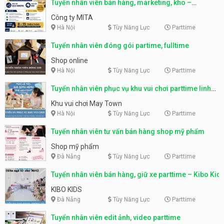
Tuyển nhân viên bán hàng, marketing, kho –
parttime, fulltime
Công ty MITA
Hà Nội
Tùy Năng Lực
Parttime
Tuyển nhân viên đóng gói partime, fulltime
Shop online
Hà Nội
Tùy Năng Lực
Parttime
Tuyển nhân viên phục vụ khu vui chơi parttime linh
động
Khu vui chơi May Town
Hà Nội
Tùy Năng Lực
Parttime
Tuyển nhân viên tư vấn bán hàng shop mỹ phẩm
Shop mỹ phẩm
Đà Nẵng
Tùy Năng Lực
Parttime
Tuyển nhân viên bán hàng, giữ xe parttime – Kibo Kid
KIBO KIDS
Đà Nẵng
Tùy Năng Lực
Parttime
Tuyển nhân viên edit ảnh, video parttime