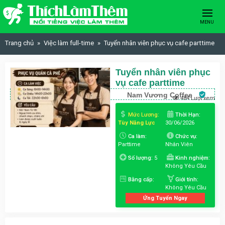
Skip to content
MENU
Trang chủ
Việc làm full-time
Tuyển nhân viên phục vụ cafe parttime
Tuyển nhân viên phục
vụ cafe parttime
Nam Vương Coffee
484 Lượt xem
Mức Lương:
Thời Hạn:
Tùy Năng Lực
30/06/2026
Ca làm:
Chức vụ:
Parttime
Nhân Viên
Số lượng:
5
Kinh nghiệm:
Không Yêu Cầu
Bằng cấp:
Giới tính:
Không Yêu Cầu
Ứng Tuyển Ngay