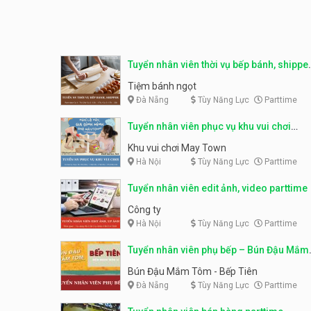
Tuyển nhân viên thời vụ bếp bánh, shippe
parttime
Tiệm bánh ngọt
Đà Nẵng
Tùy Năng Lực
Parttime
Tuyển nhân viên phục vụ khu vui chơi
parttime linh động
Khu vui chơi May Town
Hà Nội
Tùy Năng Lực
Parttime
Tuyển nhân viên edit ảnh, video parttime
Công ty
Hà Nội
Tùy Năng Lực
Parttime
Tuyển nhân viên phụ bếp – Bún Đậu Mắm
Tôm – Bếp Tiên
Bún Đậu Mắm Tôm - Bếp Tiên
Đà Nẵng
Tùy Năng Lực
Parttime