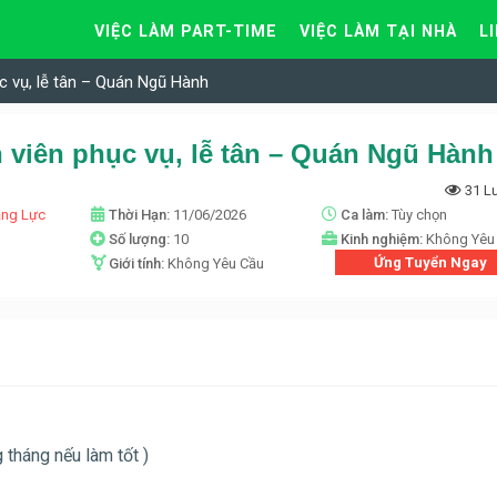
VIỆC LÀM PART-TIME
VIỆC LÀM TẠI NHÀ
L
c vụ, lễ tân – Quán Ngũ Hành
 viên phục vụ, lễ tân – Quán Ngũ Hành
31 L
ăng Lực
Thời Hạn:
11/06/2026
Ca làm:
Tùy chọn
n
Số lượng:
10
Kinh nghiệm:
Không Yêu
Ứng Tuyển Ngay
Giới tính:
Không Yêu Cầu
 tháng nếu làm tốt )