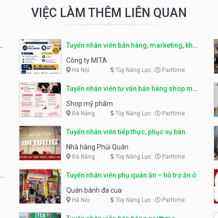
VIỆC LÀM THÊM LIÊN QUAN
r
Tuyển nhân viên bán hàng, marketing, kho
– parttime, fulltime
Công ty MITA
Hà Nội
Tùy Năng Lực
Parttime
Tuyển nhân viên tư vấn bán hàng shop mỹ
phẩm
Shop mỹ phẩm
Đà Nẵng
Tùy Năng Lực
Parttime
Tuyển nhân viên tiếp thực, phục vụ bàn
Nhà hàng Phủi Quán
Đà Nẵng
Tùy Năng Lực
Parttime
Tuyển nhân viên phụ quán ăn – hỗ trợ ăn ở
Quán bánh đa cua
Hà Nội
Tùy Năng Lực
Parttime