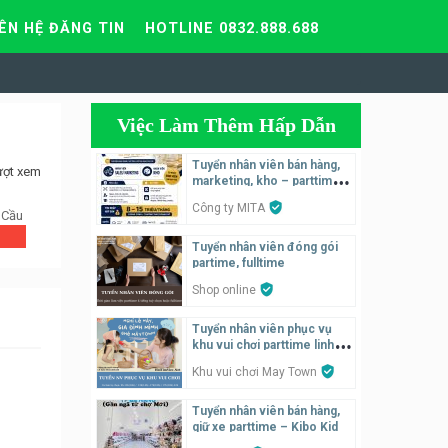
IÊN HỆ ĐĂNG TIN
HOTLINE 0832.888.688
Việc Làm Thêm Hấp Dẫn
Tuyển nhân viên bán hàng,
ượt xem
marketing, kho – parttime,
fulltime
Công ty MITA
 Cầu
Tuyển nhân viên đóng gói
partime, fulltime
Shop online
Tuyển nhân viên phục vụ
khu vui chơi parttime linh
động
Khu vui chơi May Town
Tuyển nhân viên bán hàng,
giữ xe parttime – Kibo Kid