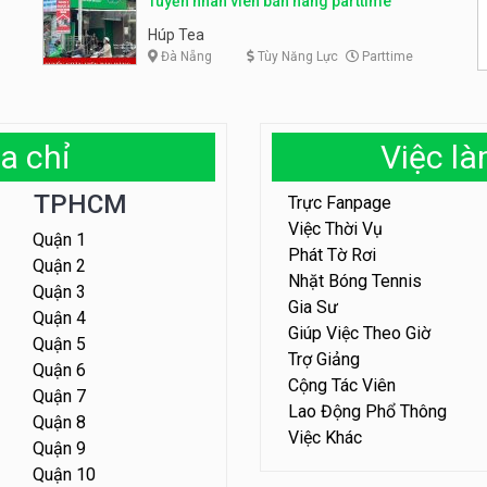
Tuyển nhân viên bán hàng parttime
Húp Tea
Đà Nẵng
Tùy Năng Lực
Parttime
a chỉ
Việc l
TPHCM
Trực Fanpage
Việc Thời Vụ
Quận 1
Phát Tờ Rơi
Quận 2
Nhặt Bóng Tennis
Quận 3
Gia Sư
Quận 4
Giúp Việc Theo Giờ
Quận 5
Trợ Giảng
Quận 6
Cộng Tác Viên
Quận 7
Lao Động Phổ Thông
Quận 8
Việc Khác
Quận 9
Quận 10