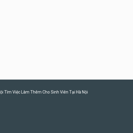
Tuyển nhân viên đóng gói
parttime
Shop online
ội Tìm Việc Làm Thêm Cho Sinh Viên Tại Hà Nội