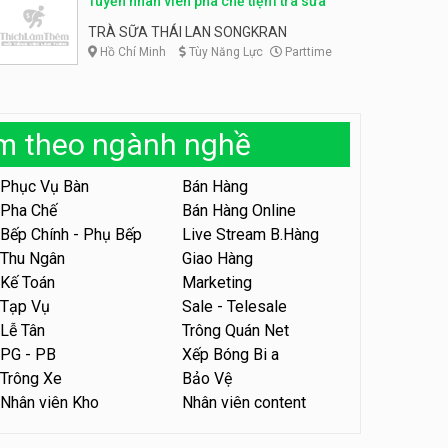
Tuyển nhân viên pha chế tiệm trà sữa
Tuyển nhân viên pha chế
TRÀ SỮA THÁI LAN SONGKRAN
tiệm trà sữa
Hồ Chí Minh
Tùy Năng Lực
Parttime
TRÀ SỮA THÁI LAN
SONGKRAN
Tuyển nhân viên tư vấn bán
hàng tiệm bánh ngọt
àm theo ngành nghề
Tiệm bánh ngọt
Phục Vụ Bàn
Bán Hàng
Tuyển nhân viên văn phòng
Pha Chế
Bán Hàng Online
parttime
Bếp Chính - Phụ Bếp
Live Stream B.Hàng
Shop online
Thu Ngân
Giao Hàng
Kế Toán
Marketing
Tuyển nhân viên pha chế,
Tạp Vụ
Sale - Telesale
phục vụ bàn
Lễ Tân
Trông Quán Net
SNACK BAR NHẬT
PG - PB
Xếp Bóng Bi a
Trông Xe
Bảo Vệ
Tuyển quản lý, kế toán ca,
Nhân viên Kho
Nhân viên content
bếp, bếp chính lương cao
Nhà hàng Phố Men Chill