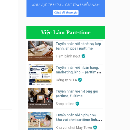
Tuyển nhân viên pha chế
tiệm trà sữa
TRÀ SỮA THÁI LAN
SONGKRAN
Việc Làm Part-time
Tuyển nhân viên tư vấn bán
hàng tiệm bánh ngọt
Tuyển nhân viên thời vụ bếp
bánh, shipper parttime
Tiệm bánh ngọt
Tiệm bánh ngọt
Tuyển nhân viên pha chế,
Tuyển nhân viên bán hàng,
phục vụ bàn
marketing, kho – parttime,
SNACK BAR NHẬT
fulltime
Công ty MITA
Tuyển quản lý, kế toán ca,
Tuyển nhân viên đóng gói
bếp, bếp chính lương cao
partime, fulltime
Nhà hàng Phố Men Chill
Shop online
Tuyển nhân viên phục vụ
Tuyển nhân viên đóng gói
khu vui chơi parttime linh
parttime
động
Khu vui chơi May Town
Shop online