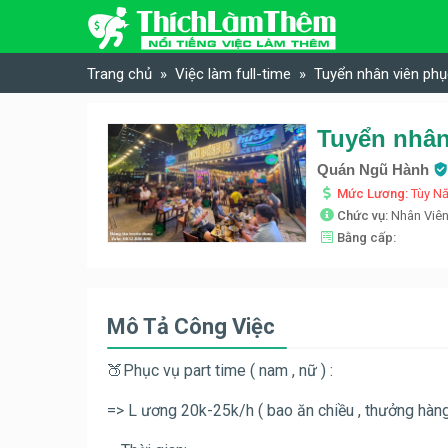
Skip to content
Trang chủ
Việc làm full-time
Tuyển nhân viên phụ
Tuyển nhân
Quán Ngũ Hành
Mức Lương:
Tùy N
Chức vụ:
Nhân Viê
Bằng cấp:
Mô Tả Công Việc
🍑Phục vụ part time ( nam , nữ ) :
=> L ương 20k-25k/h ( bao ăn chiều , thưởng hàng