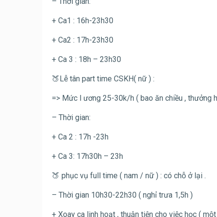
– Thời gian:
+ Ca1 : 16h-23h30
+ Ca2 : 17h-23h30
+ Ca 3 : 18h – 23h30
🍑Lễ tân part time CSKH( nữ ) :
=> Mức l ương 25-30k/h ( bao ăn chiều , thưởng h
– Thời gian:
+ Ca 2 : 17h -23h
+ Ca 3: 17h30h – 23h
🍑 phục vụ full time ( nam / nữ ) : có chỗ ở lại .
– Thời gian 10h30-22h30 ( nghỉ trưa 1,5h )
+ Xoay ca linh hoạt , thuận tiện cho việc học ( một