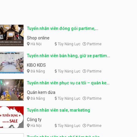
Tuyển nhân viên phụ bếp –
Bún Đậu Mắm Tôm – Bếp
Tuyển chuyên viên spa
Tiên
lương thưởng cao
Bún Đậu Mắm Tôm - Bếp Tiên
HAWIN’S Beauty & Academy
Tuyển nhân viên đóng gói partime,
Tuyển nhân viên phụ quán ăn
fulltime
Shop online
– hỗ trợ ăn ở
Hà Nội
Tùy Năng Lực
Parttime
Quán bánh đa cua
Tuyển nhân viên bán hàng, giữ xe parttime
Tuyển nhân viên sale,
– Kibo Kid
KIBO KIDS
marketing
Đà Nẵng
Tùy Năng Lực
Parttime
Công ty
Tuyển nhân viên phục vụ ca tối – quán kem
Tuyển nhân viên bán hàng
dừa
Quán kem dừa
parttime
Đà Nẵng
Tùy Năng Lực
Parttime
GÀ GÔ FASTFOOD
Tuyển nhân viên sale, marketing
Tuyển nhân viên bán hàng
Công ty
parttime
Hà Nội
Tùy Năng Lực
Parttime
Húp Tea