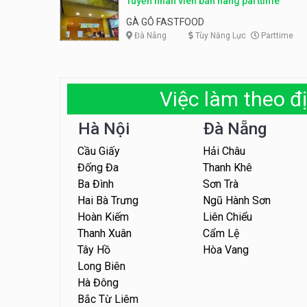
Tuyển nhân viên bán hàng parttime
GÀ GÔ FASTFOOD
Đà Nẵng
Tùy Năng Lực
Parttime
Việc làm theo đị
Hà Nội
Đà Nẵng
Cầu Giấy
Hải Châu
Đống Đa
Thanh Khê
Ba Đình
Sơn Trà
Hai Bà Trưng
Ngũ Hành Sơn
Hoàn Kiếm
Liên Chiểu
Thanh Xuân
Cẩm Lệ
Tây Hồ
Hòa Vang
Long Biên
Hà Đông
Bắc Từ Liêm