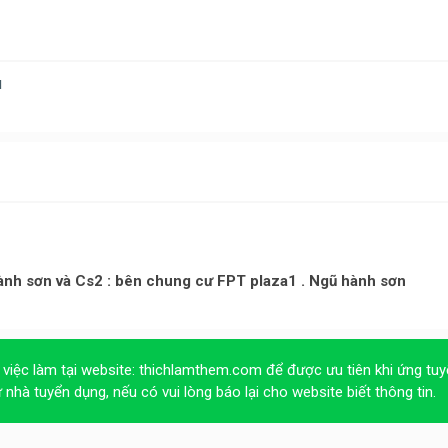
u
hành sơn và Cs2 : bên chung cư FPT plaza1 . Ngũ hành sơn
 việc làm tại website:
thichlamthem.com
để được ưu tiên khi ứng tuy
ừ nhà tuyển dụng, nếu có vui lòng báo lại cho website biết thông tin.