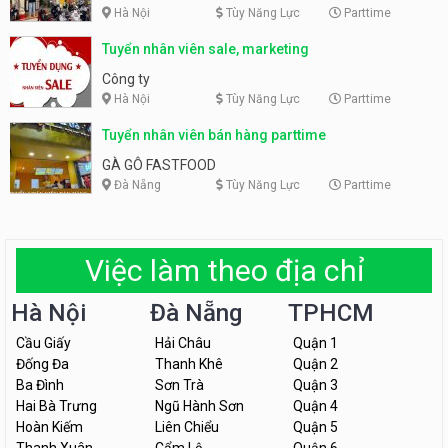
Hà Nội
Tùy Năng Lực
Parttime
Tuyển nhân viên sale, marketing
Công ty
Hà Nội
Tùy Năng Lực
Parttime
Tuyển nhân viên bán hàng parttime
GÀ GÔ FASTFOOD
Đà Nẵng
Tùy Năng Lực
Parttime
Việc làm theo địa chỉ
Hà Nội
Đà Nẵng
TPHCM
Cầu Giấy
Hải Châu
Quận 1
Đống Đa
Thanh Khê
Quận 2
Ba Đình
Sơn Trà
Quận 3
Hai Bà Trưng
Ngũ Hành Sơn
Quận 4
Hoàn Kiếm
Liên Chiểu
Quận 5