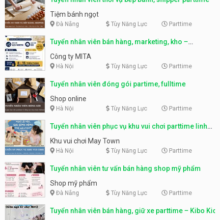
Tiệm bánh ngọt
Đà Nẵng
Tùy Năng Lực
Parttime
Tuyển nhân viên bán hàng, marketing, kho –
parttime, fulltime
Công ty MITA
Hà Nội
Tùy Năng Lực
Parttime
Tuyển nhân viên đóng gói partime, fulltime
Shop online
Hà Nội
Tùy Năng Lực
Parttime
Tuyển nhân viên phục vụ khu vui chơi parttime linh
động
Khu vui chơi May Town
Hà Nội
Tùy Năng Lực
Parttime
Tuyển nhân viên tư vấn bán hàng shop mỹ phẩm
Shop mỹ phẩm
Đà Nẵng
Tùy Năng Lực
Parttime
Tuyển nhân viên bán hàng, giữ xe parttime – Kibo Kid