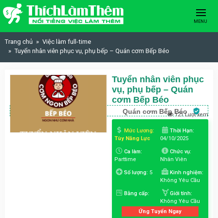
Skip to content
MENU
Trang chủ
Việc làm full-time
Tuyển nhân viên phục vụ, phụ bếp – Quán cơm Bếp Béo
Tuyển nhân viên phục
vụ, phụ bếp – Quán
cơm Bếp Béo
Quán cơm Bếp Béo
121 Lượt xem
Mức Lương:
Thời Hạn:
Tùy Năng Lực
04/10/2025
Ca làm:
Chức vụ:
Parttime
Nhân Viên
Số lượng:
5
Kinh nghiệm:
Không Yêu Cầu
Bằng cấp:
Giới tính:
Không Yêu Cầu
Ứng Tuyển Ngay