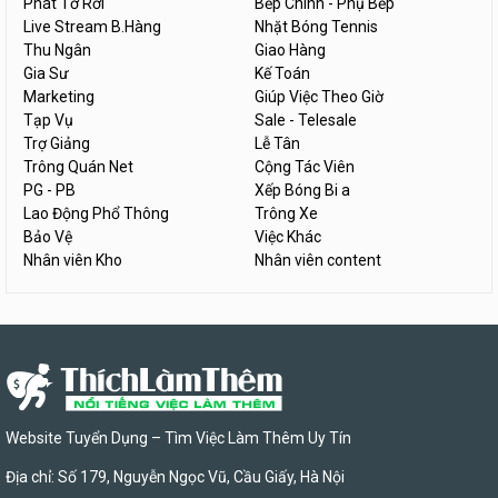
Phát Tờ Rơi
Bếp Chính - Phụ Bếp
Live Stream B.Hàng
Nhặt Bóng Tennis
Thu Ngân
Giao Hàng
Gia Sư
Kế Toán
Marketing
Giúp Việc Theo Giờ
Tạp Vụ
Sale - Telesale
Trợ Giảng
Lễ Tân
Trông Quán Net
Cộng Tác Viên
PG - PB
Xếp Bóng Bi a
Lao Động Phổ Thông
Trông Xe
Bảo Vệ
Việc Khác
Nhân viên Kho
Nhân viên content
Website Tuyển Dụng – Tìm Việc Làm Thêm Uy Tín
Địa chỉ: Số 179, Nguyễn Ngọc Vũ, Cầu Giấy, Hà Nội