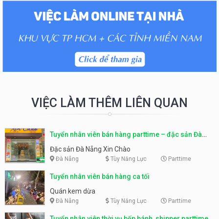
VIỆC LÀM THÊM LIÊN QUAN
Tuyển nhân viên bán hàng parttime – đặc sản Đà
Nẵng
Đặc sản Đà Nẵng Xin Chào
Đà Nẵng
Tùy Năng Lực
Parttime
Tuyển nhân viên bán hàng ca tối
Quán kem dừa
Đà Nẵng
Tùy Năng Lực
Parttime
Tuyển nhân viên thời vụ bếp bánh, shipper parttime