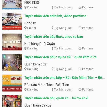
KIBO KIDS
Đà Nẵng
Tùy Năng Lực
Parttime
Tuyển nhân viên edit ảnh, video parttime
Công ty
Hà Nội
Tùy Năng Lực
Parttime
Tuyển nhân viên tiếp thực, phục vụ bàn
Nhà hàng Phủi Quán
Đà Nẵng
Tùy Năng Lực
Parttime
Tuyển nhân viên phục vụ ca tối – quán kem dừa
Quán kem dừa
Đà Nẵng
Tùy Năng Lực
Parttime
Tuyển nhân viên phụ bếp – Bún Đậu Mắm Tôm – Bếp
Tiên
Bún Đậu Mắm Tôm - Bếp Tiên
Đà Nẵng
Tùy Năng Lực
Parttime
Tuyển nhân viên phụ quán ăn – hỗ trợ ăn ở
Quán bánh đa cua