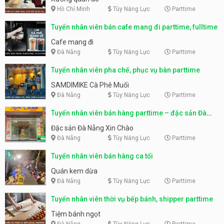
Hồ Chí Minh
Tùy Năng Lực
Parttime
Tuyển nhân viên bán cafe mang đi parttime, fulltime
Cafe mang đi
Đà Nẵng
Tùy Năng Lực
Parttime
Tuyển nhân viên pha chế, phục vụ bàn parttime
SAMDIMIKE Cà Phê Muối
Đà Nẵng
Tùy Năng Lực
Parttime
Tuyển nhân viên bán hàng parttime – đặc sản Đà
Nẵng
Đặc sản Đà Nẵng Xin Chào
Đà Nẵng
Tùy Năng Lực
Parttime
Tuyển nhân viên bán hàng ca tối
Quán kem dừa
Đà Nẵng
Tùy Năng Lực
Parttime
Tuyển nhân viên thời vụ bếp bánh, shipper parttime
Tiệm bánh ngọt
Đà Nẵng
Tùy Năng Lực
Parttime