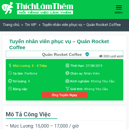
Skip to content
MENU
Trang chủ
Tin VIP
Tuyển nhân viên phục vụ – Quán Rocket Coffee
Tuyển nhân viên phục vụ – Quán Rocket
Coffee
Quán Rocket Coffee
559 Lượt xem
Mức Lương:
3 - 4 Triệu
Thời Hạn:
27/08/2019
Ca làm:
Parttime
Chức vụ:
Nhân Viên
Số lượng:
4
Kinh nghiệm:
Không Yêu Cầu
Bằng cấp:
Giới tính:
Không Yêu Cầu
Ứng Tuyển Ngay
Mô Tả Công Việc
– Mức Lương: 15,000 – 17,000 / giờ