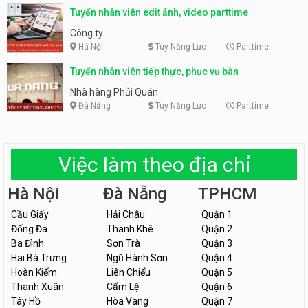
Tuyển nhân viên edit ảnh, video parttime
Công ty
Hà Nội
Tùy Năng Lực
Parttime
Tuyển nhân viên tiếp thực, phục vụ bàn
Nhà hàng Phủi Quán
Đà Nẵng
Tùy Năng Lực
Parttime
Việc làm theo địa chỉ
Hà Nội
Đà Nẵng
TPHCM
Cầu Giấy
Hải Châu
Quận 1
Đống Đa
Thanh Khê
Quận 2
Ba Đình
Sơn Trà
Quận 3
Hai Bà Trưng
Ngũ Hành Sơn
Quận 4
Hoàn Kiếm
Liên Chiểu
Quận 5
Thanh Xuân
Cẩm Lệ
Quận 6
Tây Hồ
Hòa Vang
Quận 7