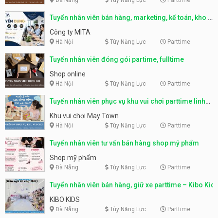
Tuyển nhân viên bán hàng, marketing, kế toán, kho –
parttime, fulltime
Công ty MITA
Hà Nội
Tùy Năng Lực
Parttime
Tuyển nhân viên đóng gói partime, fulltime
Shop online
Hà Nội
Tùy Năng Lực
Parttime
Tuyển nhân viên phục vụ khu vui chơi parttime linh
động
Khu vui chơi May Town
Hà Nội
Tùy Năng Lực
Parttime
Tuyển nhân viên tư vấn bán hàng shop mỹ phẩm
Shop mỹ phẩm
Đà Nẵng
Tùy Năng Lực
Parttime
Tuyển nhân viên bán hàng, giữ xe parttime – Kibo Kid
KIBO KIDS
Đà Nẵng
Tùy Năng Lực
Parttime