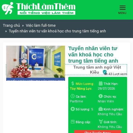
Skip to content
MENU
Trang chủ
Việc làm full-time
Tuyển nhân viên tư vấn khoá học cho trung tâm tiếng anh
Tuyển nhân viên tư
vấn khoá học cho
trung tâm tiếng anh
Trung tâm anh ngữ Việt
Kiều
43 Lượt xem
Mức Lương:
Thời Hạn:
Tùy Năng Lực
29/07/2026
Ca làm:
Chức vụ:
Parttime
Nhân Viên
Số lượng:
5
Kinh nghiệm:
Không Yêu Cầu
Bằng cấp:
Giới tính:
Không Yêu Cầu