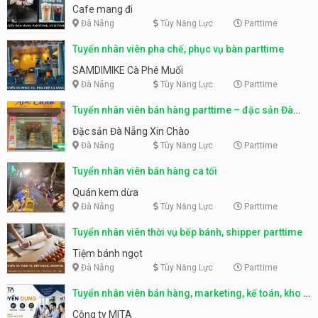
Cafe mang đi
Đà Nẵng
Tùy Năng Lực
Parttime
Tuyển nhân viên pha chế, phục vụ bàn parttime
SAMDIMIKE Cà Phê Muối
Đà Nẵng
Tùy Năng Lực
Parttime
Tuyển nhân viên bán hàng parttime – đặc sản Đà
Nẵng
Đặc sản Đà Nẵng Xin Chào
Đà Nẵng
Tùy Năng Lực
Parttime
Tuyển nhân viên bán hàng ca tối
Quán kem dừa
Đà Nẵng
Tùy Năng Lực
Parttime
Tuyển nhân viên thời vụ bếp bánh, shipper parttime
Tiệm bánh ngọt
Đà Nẵng
Tùy Năng Lực
Parttime
Tuyển nhân viên bán hàng, marketing, kế toán, kho –
parttime, fulltime
Công ty MITA