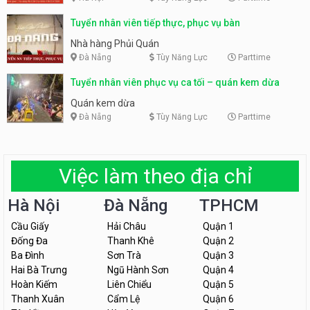
Tuyển nhân viên tiếp thực, phục vụ bàn
Nhà hàng Phủi Quán
Đà Nẵng
Tùy Năng Lực
Parttime
Tuyển nhân viên phục vụ ca tối – quán kem dừa
Quán kem dừa
Đà Nẵng
Tùy Năng Lực
Parttime
Việc làm theo địa chỉ
Hà Nội
Đà Nẵng
TPHCM
Cầu Giấy
Hải Châu
Quận 1
Đống Đa
Thanh Khê
Quận 2
Ba Đình
Sơn Trà
Quận 3
Hai Bà Trưng
Ngũ Hành Sơn
Quận 4
Hoàn Kiếm
Liên Chiểu
Quận 5
Thanh Xuân
Cẩm Lệ
Quận 6