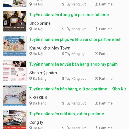
Hà Nội
Tùy Năng Lực
Parttime
Tuyển nhân viên đóng gói partime, fulltime
Shop online
Hà Nội
Tùy Năng Lực
Parttime
Tuyển nhân viên phục vụ khu vui chơi parttime linh
động
Khu vui chơi May Town
Hà Nội
Tùy Năng Lực
Parttime
Tuyển nhân viên tư vấn bán hàng shop mỹ phẩm
Shop mỹ phẩm
Đà Nẵng
Tùy Năng Lực
Parttime
Tuyển nhân viên bán hàng, giữ xe parttime – Kibo Kid
KIBO KIDS
Đà Nẵng
Tùy Năng Lực
Parttime
Tuyển nhân viên edit ảnh, video parttime
Công ty
Hà Nội
Tùy Năng Lực
Parttime