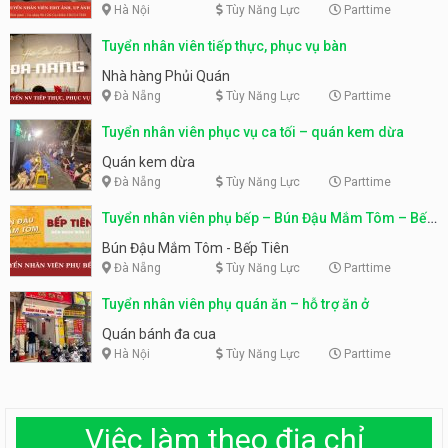
Hà Nội
Tùy Năng Lực
Parttime
Tuyển nhân viên tiếp thực, phục vụ bàn
Nhà hàng Phủi Quán
Đà Nẵng
Tùy Năng Lực
Parttime
Tuyển nhân viên phục vụ ca tối – quán kem dừa
Quán kem dừa
Đà Nẵng
Tùy Năng Lực
Parttime
Tuyển nhân viên phụ bếp – Bún Đậu Mắm Tôm – Bếp
Tiên
Bún Đậu Mắm Tôm - Bếp Tiên
Đà Nẵng
Tùy Năng Lực
Parttime
Tuyển nhân viên phụ quán ăn – hỗ trợ ăn ở
Quán bánh đa cua
Hà Nội
Tùy Năng Lực
Parttime
Việc làm theo địa chỉ