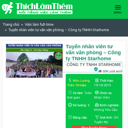
Skip to content
MENU
Trang chủ
Việc làm full-time
Tuyển nhân viên tư vấn văn phòng – Công ty TNHH Starhome
Tuyển nhân viên tư
vấn văn phòng – Công
ty TNHH Starhome
CÔNG TY TNHH STARHOME
504 Lượt xem
Mức Lương:
Thời Hạn:
Trên 10 triệu
19/10/2019
Ca làm:
Toàn
Chức vụ:
thời gian
Nhân Viên
Số lượng:
5
Kinh nghiệm:
Không Yêu Cầu
Bằng cấp:
Giới tính:
Chỉ
Tuyển Nữ