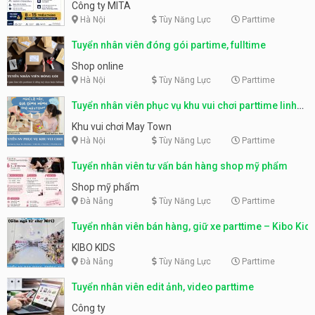
parttime, fulltime
Công ty MITA
Hà Nội
Tùy Năng Lực
Parttime
Tuyển nhân viên đóng gói partime, fulltime
Shop online
Hà Nội
Tùy Năng Lực
Parttime
Tuyển nhân viên phục vụ khu vui chơi parttime linh
động
Khu vui chơi May Town
Hà Nội
Tùy Năng Lực
Parttime
Tuyển nhân viên tư vấn bán hàng shop mỹ phẩm
Shop mỹ phẩm
Đà Nẵng
Tùy Năng Lực
Parttime
Tuyển nhân viên bán hàng, giữ xe parttime – Kibo Kid
KIBO KIDS
Đà Nẵng
Tùy Năng Lực
Parttime
Tuyển nhân viên edit ảnh, video parttime
Công ty