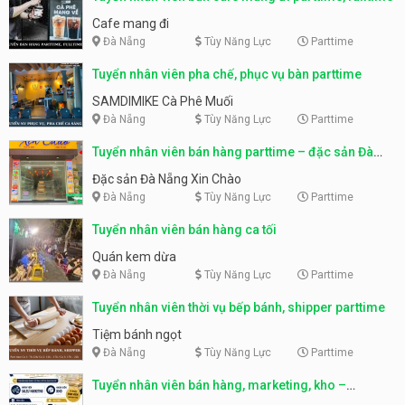
Cafe mang đi
Đà Nẵng
Tùy Năng Lực
Parttime
Tuyển nhân viên pha chế, phục vụ bàn parttime
SAMDIMIKE Cà Phê Muối
Đà Nẵng
Tùy Năng Lực
Parttime
Tuyển nhân viên bán hàng parttime – đặc sản Đà
Nẵng
Đặc sản Đà Nẵng Xin Chào
Đà Nẵng
Tùy Năng Lực
Parttime
Tuyển nhân viên bán hàng ca tối
Quán kem dừa
Đà Nẵng
Tùy Năng Lực
Parttime
Tuyển nhân viên thời vụ bếp bánh, shipper parttime
Tiệm bánh ngọt
Đà Nẵng
Tùy Năng Lực
Parttime
Tuyển nhân viên bán hàng, marketing, kho –