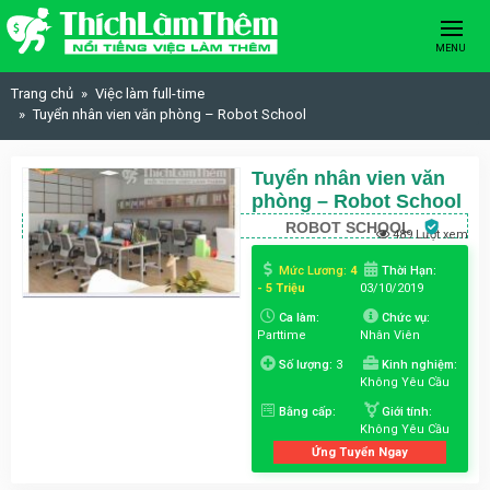
Skip to content
MENU
Trang chủ
Việc làm full-time
Tuyển nhân vien văn phòng – Robot School
Tuyển nhân vien văn
phòng – Robot School
ROBOT SCHOOL
489 Lượt xem
Mức Lương:
4
Thời Hạn:
- 5 Triệu
03/10/2019
Ca làm:
Chức vụ:
Parttime
Nhân Viên
Số lượng:
3
Kinh nghiệm:
Không Yêu Cầu
Bằng cấp:
Giới tính:
Không Yêu Cầu
Ứng Tuyển Ngay