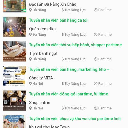
Nẵng
Đặc sản Đà Nẵng Xin Chào
Đà Nẵng
Tùy Năng Lực
Parttime
Tuyển nhân viên bán hàng ca tối
Quán kem dừa
Đà Nẵng
Tùy Năng Lực
Parttime
Tuyển nhân viên thời vụ bếp bánh, shipper parttime
Tiệm bánh ngọt
Đà Nẵng
Tùy Năng Lực
Parttime
Tuyển nhân viên bán hàng, marketing, kho –
parttime, fulltime
Công ty MITA
Hà Nội
Tùy Năng Lực
Parttime
Tuyển nhân viên đóng gói partime, fulltime
Shop online
Hà Nội
Tùy Năng Lực
Parttime
Tuyển nhân viên phục vụ khu vui chơi parttime linh
động
Khu vui chơi May Town