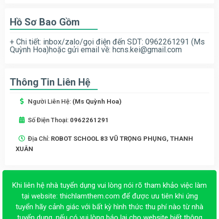
Hồ Sơ Bao Gồm
+ Chi tiết: inbox/zalo/gọi điện đến SDT: 0962261291 (Ms
Quỳnh Hoa)hoặc gửi email về:
hcns.kei@gmail.com
Thông Tin Liên Hệ
Người Liên Hệ:
(Ms Quỳnh Hoa)
Số Điện Thoại:
0962261291
Địa Chỉ:
ROBOT SCHOOL 83 VŨ TRỌNG PHỤNG, THANH
XUÂN
Khi liên hệ nhà tuyển dụng vui lòng nói rõ tham khảo việc làm
tại website:
thichlamthem.com
để được ưu tiên khi ứng
tuyển hãy cảnh giác với bất kỳ hình thức thu phí nào từ nhà
tuyển dụng, nếu có vui lòng báo lại cho website biết thông