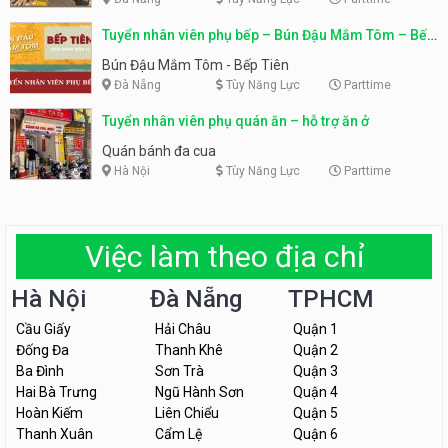
Tuyển nhân viên phụ bếp – Bún Đậu Mắm Tôm – Bếp
Tiên
Bún Đậu Mắm Tôm - Bếp Tiên
Đà Nẵng
Tùy Năng Lực
Parttime
Tuyển nhân viên phụ quán ăn – hỗ trợ ăn ở
Quán bánh đa cua
Hà Nội
Tùy Năng Lực
Parttime
Việc làm theo địa chỉ
Hà Nội
Đà Nẵng
TPHCM
Cầu Giấy
Hải Châu
Quận 1
Đống Đa
Thanh Khê
Quận 2
Ba Đình
Sơn Trà
Quận 3
Hai Bà Trưng
Ngũ Hành Sơn
Quận 4
Hoàn Kiếm
Liên Chiểu
Quận 5
Thanh Xuân
Cẩm Lệ
Quận 6