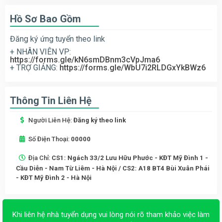
Hồ Sơ Bao Gồm
Đăng ký ứng tuyển theo link
+ NHÂN VIÊN VP:
https://forms.gle/kN6smDBnm3cVpJma6
+ TRỢ GIẢNG:
https://forms.gle/WbU7i2RLDGxYkBWz6
Thông Tin Liên Hệ
Người Liên Hệ:
Đăng ký theo link
Số Điện Thoại:
00000
Địa Chỉ:
CS1: Ngách 33/2 Lưu Hữu Phước - KĐT Mỹ Đình 1 -
Cầu Diễn - Nam Từ Liêm - Hà Nội / CS2: A18 BT4 Bùi Xuân Phái
- KĐT Mỹ Đình 2 - Hà Nội
Khi liên hệ nhà tuyển dụng vui lòng nói rõ tham khảo việc làm