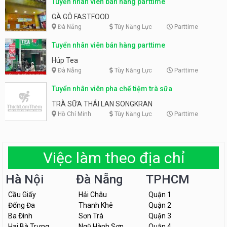
Tuyển nhân viên bán hàng parttime
GÀ GÔ FASTFOOD
Đà Nẵng
Tùy Năng Lực
Parttime
Tuyển nhân viên bán hàng parttime
Húp Tea
Đà Nẵng
Tùy Năng Lực
Parttime
Tuyển nhân viên pha chế tiệm trà sữa
TRÀ SỮA THÁI LAN SONGKRAN
Hồ Chí Minh
Tùy Năng Lực
Parttime
Việc làm theo địa chỉ
Hà Nội
Đà Nẵng
TPHCM
Cầu Giấy
Hải Châu
Quận 1
Đống Đa
Thanh Khê
Quận 2
Ba Đình
Sơn Trà
Quận 3
Hai Bà Trưng
Ngũ Hành Sơn
Quận 4