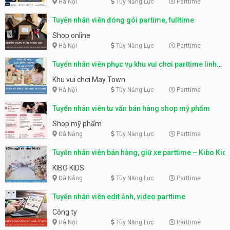
Hà Nội
Tùy Năng Lực
Parttime
Tuyển nhân viên đóng gói partime, fulltime
Shop online
Hà Nội
Tùy Năng Lực
Parttime
Tuyển nhân viên phục vụ khu vui chơi parttime linh
động
Khu vui chơi May Town
Hà Nội
Tùy Năng Lực
Parttime
Tuyển nhân viên tư vấn bán hàng shop mỹ phẩm
Shop mỹ phẩm
Đà Nẵng
Tùy Năng Lực
Parttime
Tuyển nhân viên bán hàng, giữ xe parttime – Kibo Kid
KIBO KIDS
Đà Nẵng
Tùy Năng Lực
Parttime
Tuyển nhân viên edit ảnh, video parttime
Công ty
Hà Nội
Tùy Năng Lực
Parttime