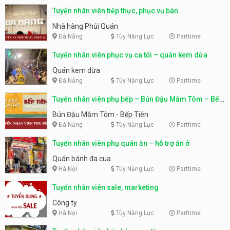
Tuyển nhân viên tiếp thực, phục vụ bàn
Nhà hàng Phủi Quán
Đà Nẵng
Tùy Năng Lực
Parttime
Tuyển nhân viên phục vụ ca tối – quán kem dừa
Quán kem dừa
Đà Nẵng
Tùy Năng Lực
Parttime
Tuyển nhân viên phụ bếp – Bún Đậu Mắm Tôm – Bếp
Tiên
Bún Đậu Mắm Tôm - Bếp Tiên
Đà Nẵng
Tùy Năng Lực
Parttime
Tuyển nhân viên phụ quán ăn – hỗ trợ ăn ở
Quán bánh đa cua
Hà Nội
Tùy Năng Lực
Parttime
Tuyển nhân viên sale, marketing
Công ty
Hà Nội
Tùy Năng Lực
Parttime