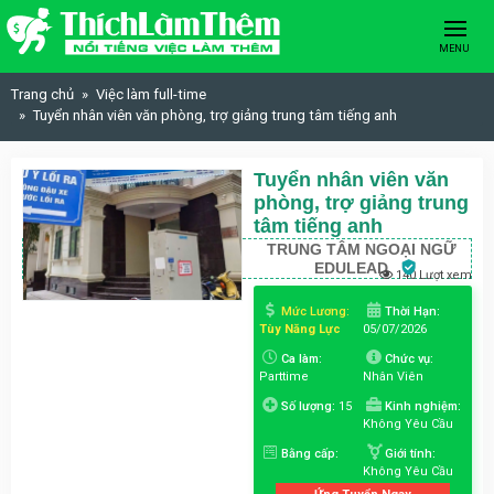
Skip to content
MENU
Trang chủ
Việc làm full-time
Tuyển nhân viên văn phòng, trợ giảng trung tâm tiếng anh
Tuyển nhân viên văn
phòng, trợ giảng trung
tâm tiếng anh
TRUNG TÂM NGOẠI NGỮ
EDULEAD
140 Lượt xem
Mức Lương:
Thời Hạn:
Tùy Năng Lực
05/07/2026
Ca làm:
Chức vụ:
Parttime
Nhân Viên
Số lượng:
15
Kinh nghiệm:
Không Yêu Cầu
Bằng cấp:
Giới tính:
Không Yêu Cầu