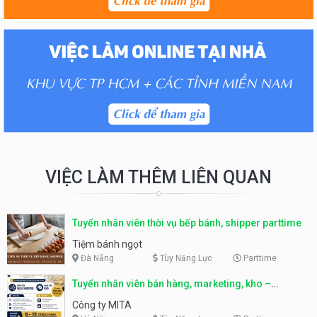
VIỆC LÀM THÊM LIÊN QUAN
Tuyển nhân viên thời vụ bếp bánh, shipper parttime
Tiệm bánh ngọt
Đà Nẵng
Tùy Năng Lực
Parttime
Tuyển nhân viên bán hàng, marketing, kho –
parttime, fulltime
Công ty MITA