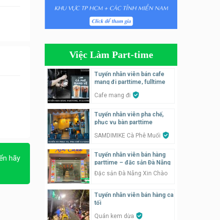
Tuyển nhân viên phụ quán ăn
– hỗ trợ ăn ở
Quán bánh đa cua
Việc Làm Part-time
Tuyển nhân viên bán hàng
parttime
Tuyển nhân viên bán cafe
mang đi parttime, fulltime
GÀ GÔ FASTFOOD
Cafe mang đi
Tuyển nhân viên bán hàng
Tuyển nhân viên pha chế,
parttime
phục vụ bàn parttime
Húp Tea
SAMDIMIKE Cà Phê Muối
Tuyển nhân viên pha chế
Tuyển nhân viên bán hàng
ển hãy
tiệm trà sữa
parttime – đặc sản Đà Nẵng
TRÀ SỮA THÁI LAN
Đặc sản Đà Nẵng Xin Chào
SONGKRAN
Tuyển nhân viên bán hàng ca
Tuyển nhân viên tư vấn bán
tối
hàng tiệm bánh ngọt
Quán kem dừa
Tiệm bánh ngọt