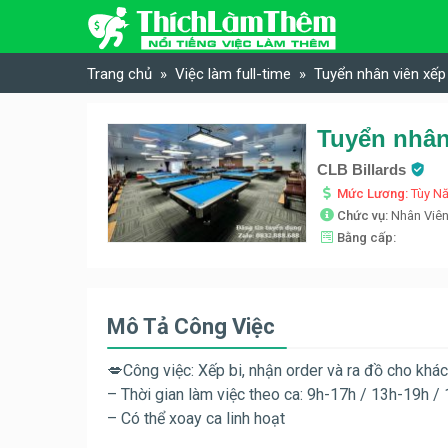
Skip to content
Trang chủ
Việc làm full-time
Tuyển nhân viên xếp
Tuyển nhân
CLB Billards
Mức Lương:
Tùy N
Chức vụ:
Nhân Viê
Bằng cấp:
Mô Tả Công Việc
💋Công việc: Xếp bi, nhận order và ra đồ cho khá
– Thời gian làm việc theo ca: 9h-17h / 13h-19h /
– Có thể xoay ca linh hoạt