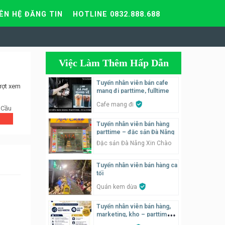
IÊN HỆ ĐĂNG TIN
HOTLINE 0832.888.688
Việc Làm Thêm Hấp Dẫn
Tuyển nhân viên bán cafe
ượt xem
mang đi parttime, fulltime
Cafe mang đi
 Cầu
Tuyển nhân viên bán hàng
parttime – đặc sản Đà Nẵng
Đặc sản Đà Nẵng Xin Chào
Tuyển nhân viên bán hàng ca
tối
Quán kem dừa
Tuyển nhân viên bán hàng,
marketing, kho – parttime,
fulltime