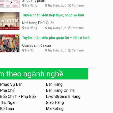
Shop mỹ phẩm
Đà Nẵng
Tùy Năng Lực
Parttime
Tuyển nhân viên bán hàng,
giữ xe parttime – Kibo Kid
Tuyển nhân viên content,
Tuyển nhân viên tiếp thực, phục vụ bàn
trực page, thu ngân parttime
KIBO KIDS
lương cao
GRAVI ESCAPE ROOM
Nhà hàng Phủi Quán
Đà Nẵng
Tùy Năng Lực
Parttime
Tuyển nhân viên edit ảnh,
video parttime
Tuyển nhân viên phụ quán ăn – hỗ trợ ăn ở
Công ty
Quán bánh đa cua
Hà Nội
Tùy Năng Lực
Parttime
Tuyển nhân viên tiếp thực,
phục vụ bàn
Nhà hàng Phủi Quán
àm theo ngành nghề
Tuyển nhân viên phục vụ ca
tối – quán kem dừa
Phục Vụ Bàn
Bán Hàng
Quán kem dừa
Pha Chế
Bán Hàng Online
Bếp Chính - Phụ Bếp
Live Stream B.Hàng
Tuyển nhân viên phụ bếp –
Bún Đậu Mắm Tôm – Bếp
Thu Ngân
Giao Hàng
Tiên
Bún Đậu Mắm Tôm - Bếp Tiên
Kế Toán
Marketing