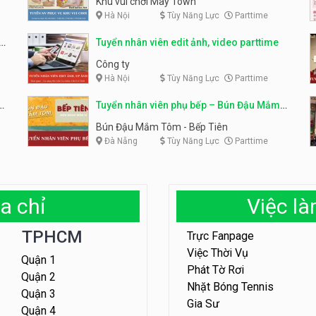
Khu vui chơi May Town
Hà Nội
Tùy Năng Lực
Parttime
e
Tuyển nhân viên edit ảnh, video parttime
Công ty
Hà Nội
Tùy Năng Lực
Parttime
em
Tuyển nhân viên phụ bếp – Bún Đậu Mắm
Tôm – Bếp Tiên
Bún Đậu Mắm Tôm - Bếp Tiên
Đà Nẵng
Tùy Năng Lực
Parttime
a chỉ
Việc l
TPHCM
Trực Fanpage
Việc Thời Vụ
Quận 1
Phát Tờ Rơi
Quận 2
Nhặt Bóng Tennis
Quận 3
Gia Sư
Quận 4