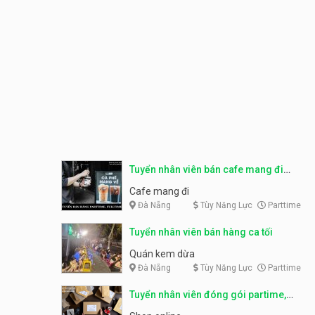
Tuyển nhân viên bán cafe mang đi
parttime, fulltime
Cafe mang đi
Đà Nẵng
Tùy Năng Lực
Parttime
Tuyển nhân viên bán hàng ca tối
Quán kem dừa
Đà Nẵng
Tùy Năng Lực
Parttime
Tuyển nhân viên đóng gói partime,
fulltime