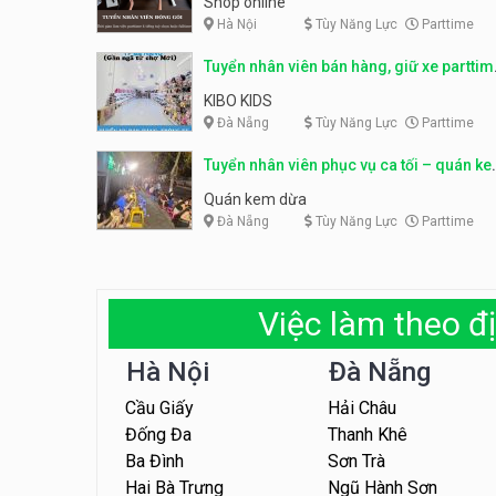
Shop online
Hà Nội
Tùy Năng Lực
Parttime
Tuyển nhân viên bán hàng, giữ xe parttim
– Kibo Kid
KIBO KIDS
Đà Nẵng
Tùy Năng Lực
Parttime
Tuyển nhân viên phục vụ ca tối – quán k
dừa
Quán kem dừa
Đà Nẵng
Tùy Năng Lực
Parttime
Việc làm theo đị
Hà Nội
Đà Nẵng
Cầu Giấy
Hải Châu
Đống Đa
Thanh Khê
Ba Đình
Sơn Trà
Hai Bà Trưng
Ngũ Hành Sơn