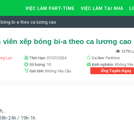
VIỆC LÀM PART-TIME
VIỆC LÀM TẠI NHÀ
L
 bóng bi-a theo ca lương cao
 viên xếp bóng bi-a theo ca lương cao
1279 L
ăng Lực
Thời Hạn:
07/07/2024
Ca làm:
Parttime
n
Số lượng:
10
Kinh nghiệm:
Không Yêu
Ứng Tuyển Ngay
Giới tính:
Không Yêu Cầu
ch,…
 18h-24h / 19h-1h