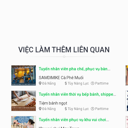
VIỆC LÀM THÊM LIÊN QUAN
Tuyển nhân viên pha chế, phục vụ bàn
parttime
SAMDIMIKE Cà Phê Muối
Đà Nẵng
Tùy Năng Lực
Parttime
Tuyển nhân viên thời vụ bếp bánh, shipper
parttime
Tiệm bánh ngọt
Đà Nẵng
Tùy Năng Lực
Parttime
Tuyển nhân viên phục vụ khu vui chơi
parttime linh động