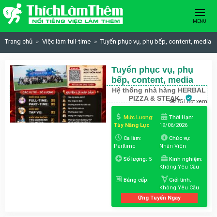
Skip to content
MENU
Trang chủ
Việc làm full-time
Tuyển phục vụ, phụ bếp, content, media
Tuyển phục vụ, phụ
bếp, content, media
Hệ thống nhà hàng HERBAL
PIZZA & STEAK
75 Lượt xem
Mức Lương:
Thời Hạn:
Tùy Năng Lực
19/06/2026
Ca làm:
Chức vụ:
Parttime
Nhân Viên
Số lượng:
5
Kinh nghiệm:
Không Yêu Cầu
Bằng cấp:
Giới tính:
Không Yêu Cầu
Ứng Tuyển Ngay