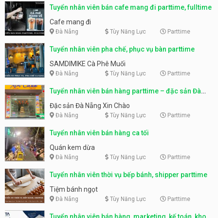
Tuyển nhân viên bán cafe mang đi parttime, fulltime
Cafe mang đi
Đà Nẵng
Tùy Năng Lực
Parttime
Tuyển nhân viên pha chế, phục vụ bàn parttime
SAMDIMIKE Cà Phê Muối
Đà Nẵng
Tùy Năng Lực
Parttime
Tuyển nhân viên bán hàng parttime – đặc sản Đà
Nẵng
Đặc sản Đà Nẵng Xin Chào
Đà Nẵng
Tùy Năng Lực
Parttime
Tuyển nhân viên bán hàng ca tối
Quán kem dừa
Đà Nẵng
Tùy Năng Lực
Parttime
Tuyển nhân viên thời vụ bếp bánh, shipper parttime
Tiệm bánh ngọt
Đà Nẵng
Tùy Năng Lực
Parttime
Tuyển nhân viên bán hàng, marketing, kế toán, kho –