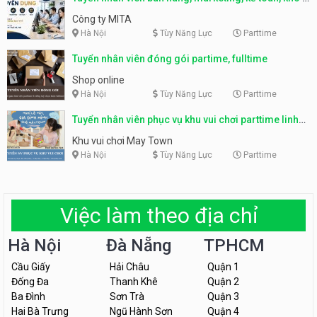
parttime, fulltime
Công ty MITA
Hà Nội
Tùy Năng Lực
Parttime
Tuyển nhân viên đóng gói partime, fulltime
Shop online
Hà Nội
Tùy Năng Lực
Parttime
Tuyển nhân viên phục vụ khu vui chơi parttime linh
động
Khu vui chơi May Town
Hà Nội
Tùy Năng Lực
Parttime
Việc làm theo địa chỉ
Hà Nội
Đà Nẵng
TPHCM
Cầu Giấy
Hải Châu
Quận 1
Đống Đa
Thanh Khê
Quận 2
Ba Đình
Sơn Trà
Quận 3
Hai Bà Trưng
Ngũ Hành Sơn
Quận 4