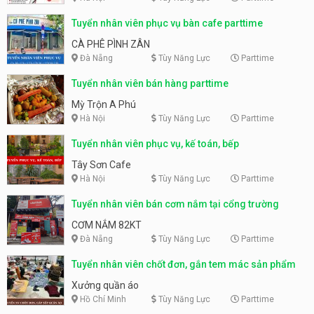
Tuyển nhân viên phục vụ bàn cafe parttime
CÀ PHÊ PÌNH ZÂN
Đà Nẵng
Tùy Năng Lực
Parttime
Tuyển nhân viên bán hàng parttime
Mỳ Trộn A Phú
Hà Nội
Tùy Năng Lực
Parttime
Tuyển nhân viên phục vụ, kế toán, bếp
Tây Sơn Cafe
Hà Nội
Tùy Năng Lực
Parttime
Tuyển nhân viên bán cơm nắm tại cổng trường
CƠM NẮM 82KT
Đà Nẵng
Tùy Năng Lực
Parttime
Tuyển nhân viên chốt đơn, gắn tem mác sản phẩm
Xưởng quần áo
Hồ Chí Minh
Tùy Năng Lực
Parttime