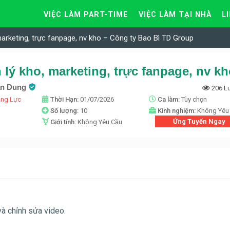
VIỆC LÀM PART-TIME
VIỆC LÀM TẠI NHÀ
L
marketing, trực fanpage, nv kho – Công ty Bao Bì TD Group
uấn Dung
206 L
ăng Lực
Thời Hạn:
01/07/2026
Ca làm:
Tùy chọn
n
Số lượng:
10
Kinh nghiệm:
Không Yêu
Ứng Tuyển Ngay
Giới tính:
Không Yêu Cầu
và chỉnh sửa video.