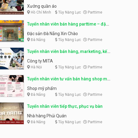
sản phẩm
Xưởng quần áo
Tuyển nhân viên đóng gói
Hồ Chí Minh
Tùy Năng Lực
Parttime
partime, fulltime
Tuyển nhân viên đóng gói
parttime
Shop online
Tuyển nhân viên bán hàng parttime – đặc
Shop online
sản Đà Nẵng
Đặc sản Đà Nẵng Xin Chào
Tuyển nhân viên phục vụ
Đà Nẵng
Tùy Năng Lực
Parttime
khu vui chơi parttime linh
động
Khu vui chơi May Town
Tuyển nhân viên bán hàng, marketing, kế
toán, kho – parttime, fulltime
Công ty MITA
Tuyển nhân viên tư vấn bán
Hà Nội
Tùy Năng Lực
Parttime
hàng shop mỹ phẩm
Shop mỹ phẩm
Tuyển nhân viên tư vấn bán hàng shop mỹ
phẩm
Shop mỹ phẩm
Tuyển nhân viên bán hàng,
Đà Nẵng
Tùy Năng Lực
Parttime
giữ xe parttime – Kibo Kid
KIBO KIDS
Tuyển nhân viên tiếp thực, phục vụ bàn
Nhà hàng Phủi Quán
Tuyển nhân viên edit ảnh,
Đà Nẵng
Tùy Năng Lực
Parttime
video parttime
Công ty