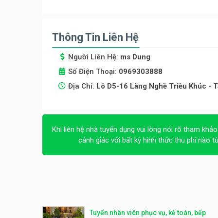
Thông Tin Liên Hệ
Người Liên Hệ:
ms Dung
Số Điện Thoại:
0969303888
Địa Chỉ:
Lô D5-16 Làng Nghề Triều Khúc - Tâ
Khi liên hệ nhà tuyển dụng vui lòng nói rõ tham khảo
cảnh giác với bất kỳ hình thức thu phí nào t
Tuyển nhân viên phục vụ, kế toán, bếp