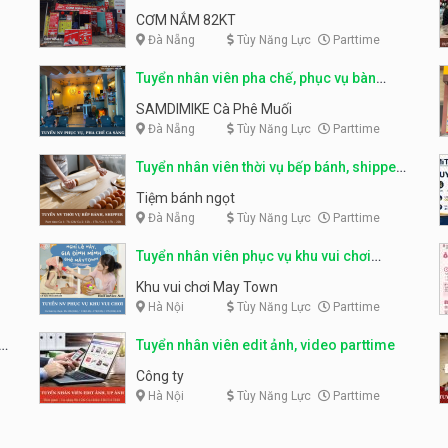
trường
CƠM NẮM 82KT
Đà Nẵng
Tùy Năng Lực
Parttime
Tuyển nhân viên pha chế, phục vụ bàn
parttime
SAMDIMIKE Cà Phê Muối
Đà Nẵng
Tùy Năng Lực
Parttime
Tuyển nhân viên thời vụ bếp bánh, shipper
parttime
Tiệm bánh ngọt
Đà Nẵng
Tùy Năng Lực
Parttime
Tuyển nhân viên phục vụ khu vui chơi
parttime linh động
Khu vui chơi May Town
Hà Nội
Tùy Năng Lực
Parttime
e
Tuyển nhân viên edit ảnh, video parttime
Công ty
Hà Nội
Tùy Năng Lực
Parttime