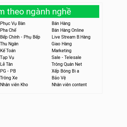
Tuyển nhân viên tiếp thực,
àm theo ngành nghề
phục vụ bàn
Nhà hàng Phủi Quán
Phục Vụ Bàn
Bán Hàng
Pha Chế
Bán Hàng Online
Tuyển nhân viên phục vụ ca
Bếp Chính - Phụ Bếp
Live Stream B.Hàng
tối – quán kem dừa
Thu Ngân
Giao Hàng
Quán kem dừa
Kế Toán
Marketing
Tạp Vụ
Sale - Telesale
Tuyển nhân viên phụ bếp –
Bún Đậu Mắm Tôm – Bếp
Lễ Tân
Trông Quán Net
Tiên
Bún Đậu Mắm Tôm - Bếp Tiên
PG - PB
Xếp Bóng Bi a
Trông Xe
Bảo Vệ
Nhân viên Kho
Nhân viên content
Tuyển nhân viên phụ quán ăn
– hỗ trợ ăn ở
Quán bánh đa cua
Tuyển nhân viên sale,
marketing
Công ty