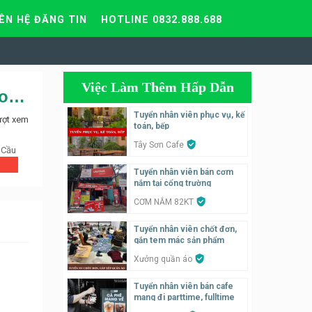
IÊN HỆ ĐĂNG TIN
HOTLINE 0832.888.688
Việc Làm Thêm Hấp Dẫn
Tuyển quản lý kho, marketing, trực fanpage, nv kho – Công ty Bao Bì TD Group
Tuyển nhân viên phục vụ, kế
ượt xem
toán, bếp
Tây Sơn Cafe
 Cầu
Tuyển nhân viên bán cơm
nắm tại cổng trường
CƠM NẮM 82KT
Tuyển nhân viên chốt đơn,
gắn tem mác sản phẩm
Xưởng quần áo
Tuyển nhân viên bán cafe
mang đi parttime, fulltime