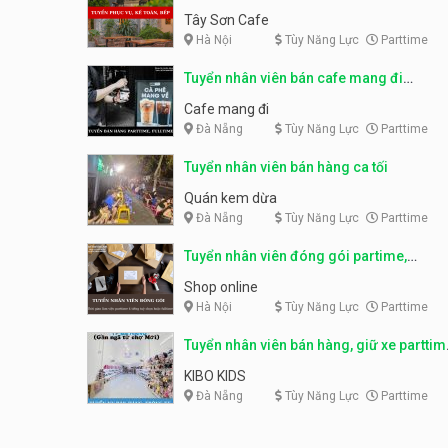
Tây Sơn Cafe
Hà Nội
Tùy Năng Lực
Parttime
Tuyển nhân viên bán cafe mang đi
parttime, fulltime
Cafe mang đi
Đà Nẵng
Tùy Năng Lực
Parttime
Tuyển nhân viên bán hàng ca tối
Quán kem dừa
Đà Nẵng
Tùy Năng Lực
Parttime
Tuyển nhân viên đóng gói partime,
fulltime
Shop online
Hà Nội
Tùy Năng Lực
Parttime
Tuyển nhân viên bán hàng, giữ xe parttim
– Kibo Kid
KIBO KIDS
Đà Nẵng
Tùy Năng Lực
Parttime