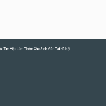
Tuyển nhân viên bán hàng
parttime
GÀ GÔ FASTFOOD
ội Tìm Việc Làm Thêm Cho Sinh Viên Tại Hà Nội