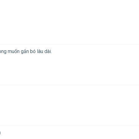
ong muốn gắn bó lâu dài.
u