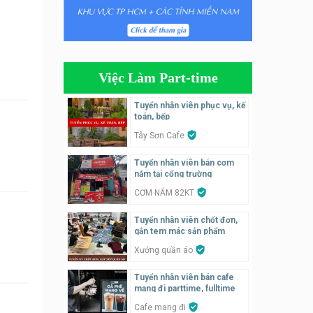
Tuyển nhân viên bán hàng,
giữ xe parttime – Kibo Kid
KIBO KIDS
Việc Làm Part-time
Tuyển nhân viên edit ảnh,
video parttime
Tuyển nhân viên phục vụ, kế
toán, bếp
Công ty
Tây Sơn Cafe
Tuyển nhân viên tiếp thực,
Tuyển nhân viên bán cơm
phục vụ bàn
nắm tại cổng trường
Nhà hàng Phủi Quán
CƠM NẮM 82KT
Tuyển nhân viên phụ quán ăn
Tuyển nhân viên chốt đơn,
– hỗ trợ ăn ở
gắn tem mác sản phẩm
Quán bánh đa cua
Xưởng quần áo
Tuyển nhân viên bán cafe
Tuyển nhân viên bán hàng
mang đi parttime, fulltime
parttime
Cafe mang đi
GÀ GÔ FASTFOOD