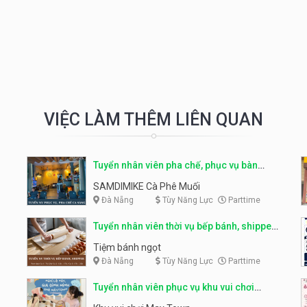
VIỆC LÀM THÊM LIÊN QUAN
Tuyển nhân viên pha chế, phục vụ bàn
parttime
SAMDIMIKE Cà Phê Muối
Đà Nẵng
Tùy Năng Lực
Parttime
Tuyển nhân viên thời vụ bếp bánh, shipper
parttime
Tiệm bánh ngọt
Đà Nẵng
Tùy Năng Lực
Parttime
Tuyển nhân viên phục vụ khu vui chơi
parttime linh động