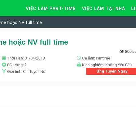
VIỆC LÀM PART-TIME
VIỆC LÀM TẠI NHÀ
L
ime hoặc NV full time
me hoặc NV full time
800 L
Thời Hạn:
01/04/2018
Ca làm:
Parttime
Số lượng:
2
Kinh nghiệm:
Không Yêu Cầu
Ứng Tuyển Ngay
Giới tính:
Chỉ Tuyển Nữ