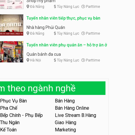
Shop mỹ phẩm
Đà Nẵng
Tùy Năng Lực
Parttime
Tuyển nhân viên bán hàng,
giữ xe parttime – Kibo Kid
Tuyển nhân viên content,
Tuyển nhân viên tiếp thực, phục vụ bàn
trực page, thu ngân parttime
KIBO KIDS
lương cao
GRAVI ESCAPE ROOM
Nhà hàng Phủi Quán
Đà Nẵng
Tùy Năng Lực
Parttime
Tuyển nhân viên edit ảnh,
video parttime
Tuyển nhân viên phụ quán ăn – hỗ trợ ăn ở
Công ty
Quán bánh đa cua
Hà Nội
Tùy Năng Lực
Parttime
Tuyển nhân viên tiếp thực,
phục vụ bàn
Nhà hàng Phủi Quán
àm theo ngành nghề
Tuyển nhân viên phục vụ ca
tối – quán kem dừa
Phục Vụ Bàn
Bán Hàng
Quán kem dừa
Pha Chế
Bán Hàng Online
Bếp Chính - Phụ Bếp
Live Stream B.Hàng
Tuyển nhân viên phụ bếp –
Bún Đậu Mắm Tôm – Bếp
Thu Ngân
Giao Hàng
Tiên
Bún Đậu Mắm Tôm - Bếp Tiên
Kế Toán
Marketing