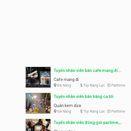
Tuyển nhân viên bán cafe mang đi
parttime, fulltime
Cafe mang đi
Đà Nẵng
Tùy Năng Lực
Parttime
Tuyển nhân viên bán hàng ca tối
Quán kem dừa
Đà Nẵng
Tùy Năng Lực
Parttime
Tuyển nhân viên đóng gói partime,
fulltime