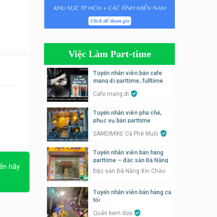
Tuyển nhân viên phụ quán ăn
– hỗ trợ ăn ở
Quán bánh đa cua
Việc Làm Part-time
Tuyển nhân viên bán hàng
parttime
Tuyển nhân viên bán cafe
mang đi parttime, fulltime
GÀ GÔ FASTFOOD
Cafe mang đi
Tuyển nhân viên bán hàng
Tuyển nhân viên pha chế,
parttime
phục vụ bàn parttime
Húp Tea
SAMDIMIKE Cà Phê Muối
Tuyển nhân viên pha chế
Tuyển nhân viên bán hàng
tiệm trà sữa
parttime – đặc sản Đà Nẵng
ển hãy
TRÀ SỮA THÁI LAN
Đặc sản Đà Nẵng Xin Chào
SONGKRAN
Tuyển nhân viên bán hàng ca
Tuyển nhân viên tư vấn bán
tối
hàng tiệm bánh ngọt
Quán kem dừa
Tiệm bánh ngọt