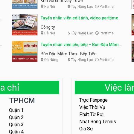
Khu vui chơi May Town
Hà Nội
Tùy Năng Lực
Parttime
e
Tuyển nhân viên edit ảnh, video parttime
Công ty
Hà Nội
Tùy Năng Lực
Parttime
em
Tuyển nhân viên phụ bếp – Bún Đậu Mắm
Tôm – Bếp Tiên
Bún Đậu Mắm Tôm - Bếp Tiên
Đà Nẵng
Tùy Năng Lực
Parttime
a chỉ
Việc l
TPHCM
Trực Fanpage
Việc Thời Vụ
Quận 1
Phát Tờ Rơi
Quận 2
Nhặt Bóng Tennis
Quận 3
Gia Sư
Quận 4