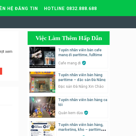
IÊN HỆ ĐĂNG TIN
HOTLINE 0832.888.688
Việc Làm Thêm Hấp Dẫn
Tuyển nhân viên bán cafe
ượt xem
mang đi parttime, fulltime
Cafe mang đi
Tuyển nhân viên bán hàng
parttime – đặc sản Đà Nẵng
Đặc sản Đà Nẵng Xin Chào
Tuyển nhân viên bán hàng ca
tối
Quán kem dừa
Tuyển nhân viên bán hàng,
marketing, kho – parttime,
fulltime