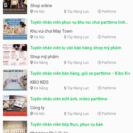
Shop online
Hà Nội
Tùy Năng Lực
Parttime
Tuyển nhân viên phục vụ khu vui chơi parttime linh
động
Khu vui chơi May Town
Hà Nội
Tùy Năng Lực
Parttime
Tuyển nhân viên tư vấn bán hàng shop mỹ phẩm
Shop mỹ phẩm
Đà Nẵng
Tùy Năng Lực
Parttime
Tuyển nhân viên bán hàng, giữ xe parttime – Kibo Kid
KIBO KIDS
Đà Nẵng
Tùy Năng Lực
Parttime
Tuyển nhân viên edit ảnh, video parttime
Công ty
Hà Nội
Tùy Năng Lực
Parttime
Tuyển nhân viên tiếp thực, phục vụ bàn