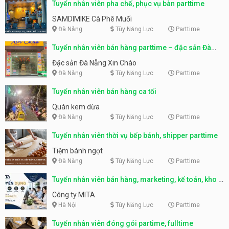
Tuyển nhân viên pha chế, phục vụ bàn parttime
SAMDIMIKE Cà Phê Muối
Đà Nẵng
Tùy Năng Lực
Parttime
Tuyển nhân viên bán hàng parttime – đặc sản Đà
Nẵng
Đặc sản Đà Nẵng Xin Chào
Đà Nẵng
Tùy Năng Lực
Parttime
Tuyển nhân viên bán hàng ca tối
Quán kem dừa
Đà Nẵng
Tùy Năng Lực
Parttime
Tuyển nhân viên thời vụ bếp bánh, shipper parttime
Tiệm bánh ngọt
Đà Nẵng
Tùy Năng Lực
Parttime
Tuyển nhân viên bán hàng, marketing, kế toán, kho –
parttime, fulltime
Công ty MITA
Hà Nội
Tùy Năng Lực
Parttime
Tuyển nhân viên đóng gói partime, fulltime