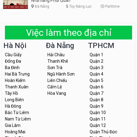
Nhà hàng Phủi Quán
Đà Nẵng
Tùy Năng Lực
Parttime
Việc làm theo địa chỉ
Hà Nội
Đà Nẵng
TPHCM
Cầu Giấy
Hải Châu
Quận 1
Đống Đa
Thanh Khê
Quận 2
Ba Đình
Sơn Trà
Quận 3
Hai Bà Trưng
Ngũ Hành Sơn
Quận 4
Hoàn Kiếm
Liên Chiểu
Quận 5
Thanh Xuân
Cẩm Lệ
Quận 6
Tây Hồ
Hòa Vang
Quận 7
Long Biên
Quận 8
Hà Đông
Quận 9
Bắc Từ Liêm
Quận 10
Nam Từ Liêm
Quận 11
Gia Lâm
Quận 12
Hoàng Mai
Quận Thủ Đức