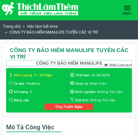
Skip to content
MENU
Trang chủ
Việc làm full-time
CÔNG TY BẢO HIỂM MANULIFE TUYỂN CÁC VỊ TRÍ
CÔNG TY BẢO HIỂM MANULIFE TUYỂN CÁC
VỊ TRÍ
CÔNG TY BẢO HIỂM MANULIFE
2640 Lượt xem
Mức Lương:
7 - 10 Triệu
Thời Hạn:
01/04/2018
Ca làm:
Parttime
Chức vụ:
Nhân Viên
Số lượng:
5
Kinh nghiệm:
Không Yêu Cầu
Bằng cấp:
Giới tính:
Không Yêu Cầu
Ứng Tuyển Ngay
Mô Tả Công Việc