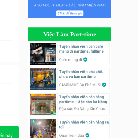
Tuyển nhân viên phụ quán ăn
– hỗ trợ ăn ở
Quán bánh đa cua
Việc Làm Part-time
Tuyển nhân viên bán hàng
parttime
Tuyển nhân viên bán cafe
mang đi parttime, fulltime
GÀ GÔ FASTFOOD
Cafe mang đi
Tuyển nhân viên bán hàng
Tuyển nhân viên pha chế,
parttime
phục vụ bàn parttime
Húp Tea
SAMDIMIKE Cà Phê Muối
Tuyển nhân viên pha chế
Tuyển nhân viên bán hàng
tiệm trà sữa
parttime – đặc sản Đà Nẵng
TRÀ SỮA THÁI LAN
Đặc sản Đà Nẵng Xin Chào
SONGKRAN
Tuyển nhân viên bán hàng ca
Tuyển nhân viên tư vấn bán
tối
hàng tiệm bánh ngọt
ển hãy
Quán kem dừa
Tiệm bánh ngọt