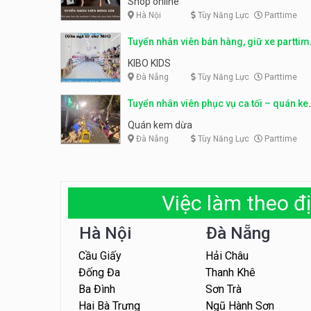
Shop online
Hà Nội
Tùy Năng Lực
Parttime
Tuyển nhân viên bán hàng, giữ xe parttim
– Kibo Kid
KIBO KIDS
Đà Nẵng
Tùy Năng Lực
Parttime
Tuyển nhân viên phục vụ ca tối – quán k
dừa
Quán kem dừa
Đà Nẵng
Tùy Năng Lực
Parttime
Việc làm theo đị
Hà Nội
Đà Nẵng
Cầu Giấy
Hải Châu
Đống Đa
Thanh Khê
Ba Đình
Sơn Trà
Hai Bà Trưng
Ngũ Hành Sơn