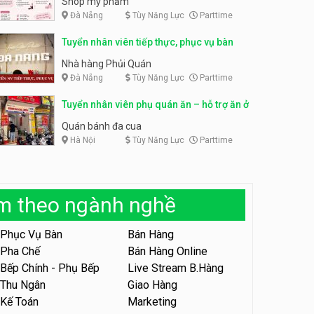
Shop mỹ phẩm
Đà Nẵng
Tùy Năng Lực
Parttime
Tuyển nhân viên bán hàng,
giữ xe parttime – Kibo Kid
Tuyển nhân viên content,
Tuyển nhân viên tiếp thực, phục vụ bàn
trực page, thu ngân parttime
KIBO KIDS
lương cao
GRAVI ESCAPE ROOM
Nhà hàng Phủi Quán
Đà Nẵng
Tùy Năng Lực
Parttime
Tuyển nhân viên edit ảnh,
video parttime
Tuyển nhân viên phụ quán ăn – hỗ trợ ăn ở
Công ty
Quán bánh đa cua
Hà Nội
Tùy Năng Lực
Parttime
Tuyển nhân viên tiếp thực,
phục vụ bàn
Nhà hàng Phủi Quán
àm theo ngành nghề
Tuyển nhân viên phục vụ ca
tối – quán kem dừa
Phục Vụ Bàn
Bán Hàng
Quán kem dừa
Pha Chế
Bán Hàng Online
Bếp Chính - Phụ Bếp
Live Stream B.Hàng
Tuyển nhân viên phụ bếp –
Bún Đậu Mắm Tôm – Bếp
Thu Ngân
Giao Hàng
Tiên
Bún Đậu Mắm Tôm - Bếp Tiên
Kế Toán
Marketing