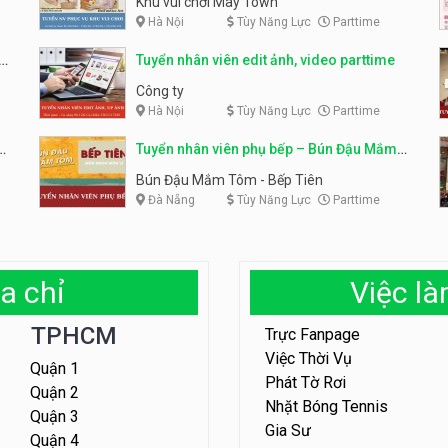
Khu vui chơi May Town
Hà Nội
Tùy Năng Lực
Parttime
e
Tuyển nhân viên edit ảnh, video parttime
Công ty
Hà Nội
Tùy Năng Lực
Parttime
em
Tuyển nhân viên phụ bếp – Bún Đậu Mắm
Tôm – Bếp Tiên
Bún Đậu Mắm Tôm - Bếp Tiên
Đà Nẵng
Tùy Năng Lực
Parttime
a chỉ
Việc l
TPHCM
Trực Fanpage
Việc Thời Vụ
Quận 1
Phát Tờ Rơi
Quận 2
Nhặt Bóng Tennis
Quận 3
Gia Sư
Quận 4