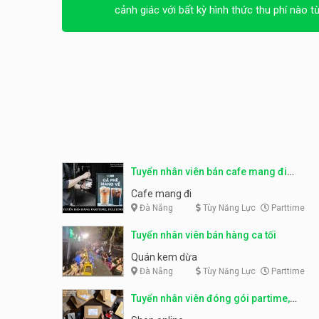
cảnh giác với bất kỳ hình thức thu phí nào t
Tuyển nhân viên bán cafe mang đi
parttime, fulltime
Cafe mang đi
Đà Nẵng
Tùy Năng Lực
Parttime
Tuyển nhân viên bán hàng ca tối
Quán kem dừa
Đà Nẵng
Tùy Năng Lực
Parttime
Tuyển nhân viên đóng gói partime,
fulltime