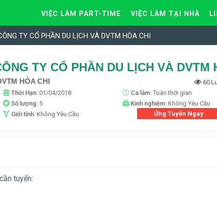
VIỆC LÀM PART-TIME
VIỆC LÀM TẠI NHÀ
L
ại CÔNG TY CỔ PHẦN DU LỊCH VÀ DVTM HÒA CHI
DVTM HÒA CHI
60 L
Thời Hạn:
01/04/2018
Ca làm:
Toàn thời gian
Số lượng:
5
Kinh nghiệm:
Không Yêu Cầu
Ứng Tuyển Ngay
Giới tính:
Không Yêu Cầu
ần tuyển: