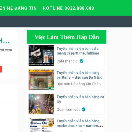
IÊN HỆ ĐĂNG TIN
HOTLINE 0832.888.688
Việc Làm Thêm Hấp Dẫn
Tuyển nhân viên tại CÔNG TY CỔ PHẦN DU LỊCH VÀ DVTM HÒA CHI
Tuyển nhân viên bán cafe
ượt xem
mang đi parttime, fulltime
Cafe mang đi
Tuyển nhân viên bán hàng
parttime – đặc sản Đà Nẵng
Đặc sản Đà Nẵng Xin Chào
Tuyển nhân viên bán hàng ca
tối
Quán kem dừa
Tuyển nhân viên bán hàng,
marketing, kho – parttime,
fulltime