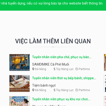
ừ nhà tuyển dụng, nếu có vui lòng báo lại cho website biết thông tin.
VIỆC LÀM THÊM LIÊN QUAN
Tuyển nhân viên pha chế, phục vụ bàn
parttime
SAMDIMIKE Cà Phê Muối
Đà Nẵng
Tùy Năng Lực
Parttime
Tuyển nhân viên thời vụ bếp bánh, shipper
parttime
Tiệm bánh ngọt
Đà Nẵng
Tùy Năng Lực
Parttime
Tuyển nhân viên phục vụ khu vui chơi
parttime linh động