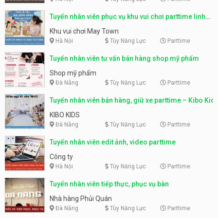
Tuyển nhân viên phục vụ khu vui chơi parttime linh
động
Khu vui chơi May Town
Hà Nội
Tùy Năng Lực
Parttime
Tuyển nhân viên tư vấn bán hàng shop mỹ phẩm
Shop mỹ phẩm
Đà Nẵng
Tùy Năng Lực
Parttime
Tuyển nhân viên bán hàng, giữ xe parttime – Kibo Kid
KIBO KIDS
Đà Nẵng
Tùy Năng Lực
Parttime
Tuyển nhân viên edit ảnh, video parttime
Công ty
Hà Nội
Tùy Năng Lực
Parttime
Tuyển nhân viên tiếp thực, phục vụ bàn
Nhà hàng Phủi Quán
Đà Nẵng
Tùy Năng Lực
Parttime