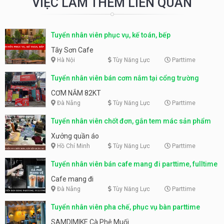
VIỆC LÀM THÊM LIÊN QUAN
Tuyển nhân viên phục vụ, kế toán, bếp
Tây Sơn Cafe
Hà Nội
Tùy Năng Lực
Parttime
Tuyển nhân viên bán cơm nắm tại cổng trường
CƠM NẮM 82KT
Đà Nẵng
Tùy Năng Lực
Parttime
Tuyển nhân viên chốt đơn, gắn tem mác sản phẩm
Xưởng quần áo
Hồ Chí Minh
Tùy Năng Lực
Parttime
Tuyển nhân viên bán cafe mang đi parttime, fulltime
Cafe mang đi
Đà Nẵng
Tùy Năng Lực
Parttime
Tuyển nhân viên pha chế, phục vụ bàn parttime
SAMDIMIKE Cà Phê Muối