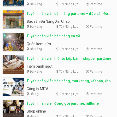
Đà Nẵng
Tùy Năng Lực
Parttime
Tuyển nhân viên bán hàng parttime – đặc sản Đà
Nẵng
Đặc sản Đà Nẵng Xin Chào
Đà Nẵng
Tùy Năng Lực
Parttime
Tuyển nhân viên bán hàng ca tối
Quán kem dừa
Đà Nẵng
Tùy Năng Lực
Parttime
Tuyển nhân viên thời vụ bếp bánh, shipper parttime
Tiệm bánh ngọt
Đà Nẵng
Tùy Năng Lực
Parttime
Tuyển nhân viên bán hàng, marketing, kế toán, kho –
parttime, fulltime
Công ty MITA
Hà Nội
Tùy Năng Lực
Parttime
Tuyển nhân viên đóng gói partime, fulltime
Shop online
Hà Nội
Tùy Năng Lực
Parttime