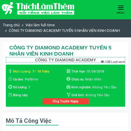
Skip to content
MENU
Trang chủ
Việc làm full-time
CÔNG TY DIAMOND ACADEMY TUYỂN 5 NHÂN VIÊN KINH DOANH
CÔNG TY DIAMOND ACADEMY TUYỂN 5
NHÂN VIÊN KINH DOANH
CÔNG TY DIAMOND ACADEMY
108 Lượt xem
Mức Lương:
7 - 10 Triệu
Thời Hạn:
01/04/2018
Ca làm:
Parttime
Chức vụ:
Nhân Viên
Số lượng:
7
Kinh nghiệm:
Không Yêu Cầu
Bằng cấp:
Giới tính:
Không Yêu Cầu
Ứng Tuyển Ngay
Mô Tả Công Việc