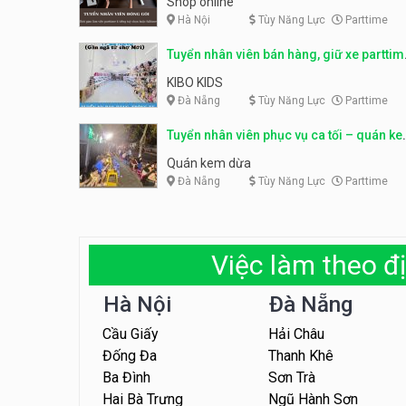
Shop online
Hà Nội
Tùy Năng Lực
Parttime
Tuyển nhân viên bán hàng, giữ xe parttim
– Kibo Kid
KIBO KIDS
Đà Nẵng
Tùy Năng Lực
Parttime
Tuyển nhân viên phục vụ ca tối – quán k
dừa
Quán kem dừa
Đà Nẵng
Tùy Năng Lực
Parttime
Việc làm theo đị
Hà Nội
Đà Nẵng
Cầu Giấy
Hải Châu
Đống Đa
Thanh Khê
Ba Đình
Sơn Trà
Hai Bà Trưng
Ngũ Hành Sơn