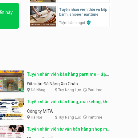
Tuyển nhân viên thời vụ bếp
ển hãy
Tuyển nhân viên pha chế,
bánh, shipper parttime
phục vụ bàn
Tiệm bánh ngọt
SNACK BAR NHẬT
Tuyển nhân viên bán hàng,
marketing, kho – parttime,
Tuyển quản lý, kế toán ca,
fulltime
bếp, bếp chính lương cao
Công ty MITA
Nhà hàng Phố Men Chill
Tuyển nhân viên đóng gói
partime, fulltime
Tuyển nhân viên đóng gói
parttime
Tuyển nhân viên bán hàng parttime – đặc
Shop online
Shop online
sản Đà Nẵng
Đặc sản Đà Nẵng Xin Chào
Đà Nẵng
Tùy Năng Lực
Parttime
Tuyển nhân viên phục vụ
khu vui chơi parttime linh
Tuyển nhân viên phục vụ
động
bàn, phụ bếp
Tuyển nhân viên bán hàng, marketing, kho
Khu vui chơi May Town
MEEAWN TOWN x Chim quay
– parttime, fulltime
Công ty MITA
Hà Nội
Tùy Năng Lực
Parttime
Tuyển nhân viên tư vấn bán
hàng shop mỹ phẩm
Tuyển nhân viên phục vụ
bàn parttime
Tuyển nhân viên tư vấn bán hàng shop mỹ
Shop mỹ phẩm
phẩm
Quán ăn, Cafe