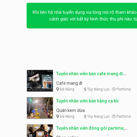
Khi liên hệ nhà tuyển dụng vui lòng nói rõ tham khảo
cảnh giác với bất kỳ hình thức thu phí nào t
Tuyển nhân viên bán cafe mang đi
parttime, fulltime
Cafe mang đi
Đà Nẵng
Tùy Năng Lực
Parttime
Tuyển nhân viên bán hàng ca tối
Quán kem dừa
Đà Nẵng
Tùy Năng Lực
Parttime
Tuyển nhân viên đóng gói partime,
fulltime