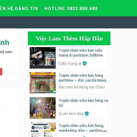
IÊN HỆ ĐĂNG TIN
HOTLINE 0832.888.688
Việc Làm Thêm Hấp Dẫn
anh
Tuyển nhân viên bán cafe
ượt xem
mang đi parttime, fulltime
Cafe mang đi
Tuyển nhân viên bán hàng
parttime – đặc sản Đà Nẵng
Đặc sản Đà Nẵng Xin Chào
Tuyển nhân viên bán hàng ca
tối
Quán kem dừa
Tuyển nhân viên bán hàng,
marketing, kho – parttime,
fulltime