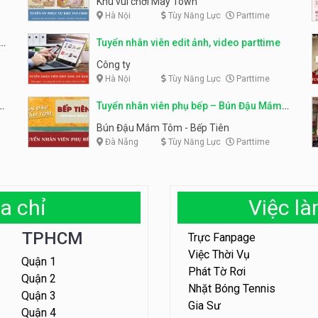
Khu vui chơi May Town
Hà Nội
Tùy Năng Lực
Parttime
e
Tuyển nhân viên edit ảnh, video parttime
Công ty
Hà Nội
Tùy Năng Lực
Parttime
em
Tuyển nhân viên phụ bếp – Bún Đậu Mắm
Tôm – Bếp Tiên
Bún Đậu Mắm Tôm - Bếp Tiên
Đà Nẵng
Tùy Năng Lực
Parttime
a chỉ
Việc l
TPHCM
Trực Fanpage
Việc Thời Vụ
Quận 1
Phát Tờ Rơi
Quận 2
Nhặt Bóng Tennis
Quận 3
Gia Sư
Quận 4