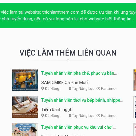
 việc làm tại website:
thichlamthem.com
để được ưu tiên khi ứng tuy
ừ nhà tuyển dụng, nếu có vui lòng báo lại cho website biết thông tin.
VIỆC LÀM THÊM LIÊN QUAN
Tuyển nhân viên pha chế, phục vụ bàn
parttime
SAMDIMIKE Cà Phê Muối
Đà Nẵng
Tùy Năng Lực
Parttime
Tuyển nhân viên thời vụ bếp bánh, shipper
parttime
Tiệm bánh ngọt
Đà Nẵng
Tùy Năng Lực
Parttime
Tuyển nhân viên phục vụ khu vui chơi
parttime linh động