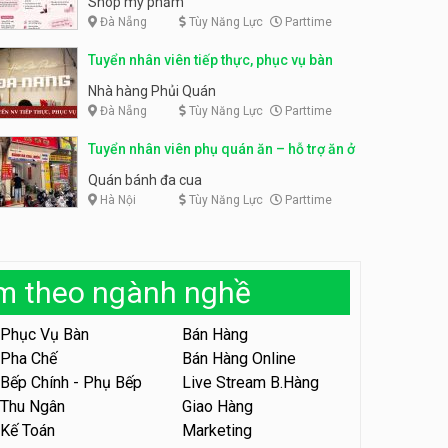
Shop mỹ phẩm
Đà Nẵng
Tùy Năng Lực
Parttime
Tuyển nhân viên bán hàng,
giữ xe parttime – Kibo Kid
Tuyển nhân viên content,
Tuyển nhân viên tiếp thực, phục vụ bàn
trực page, thu ngân parttime
KIBO KIDS
lương cao
GRAVI ESCAPE ROOM
Nhà hàng Phủi Quán
Đà Nẵng
Tùy Năng Lực
Parttime
Tuyển nhân viên edit ảnh,
video parttime
Tuyển nhân viên phụ quán ăn – hỗ trợ ăn ở
Công ty
Quán bánh đa cua
Hà Nội
Tùy Năng Lực
Parttime
Tuyển nhân viên tiếp thực,
phục vụ bàn
Nhà hàng Phủi Quán
àm theo ngành nghề
Tuyển nhân viên phục vụ ca
tối – quán kem dừa
Phục Vụ Bàn
Bán Hàng
Quán kem dừa
Pha Chế
Bán Hàng Online
Bếp Chính - Phụ Bếp
Live Stream B.Hàng
Tuyển nhân viên phụ bếp –
Bún Đậu Mắm Tôm – Bếp
Thu Ngân
Giao Hàng
Tiên
Bún Đậu Mắm Tôm - Bếp Tiên
Kế Toán
Marketing