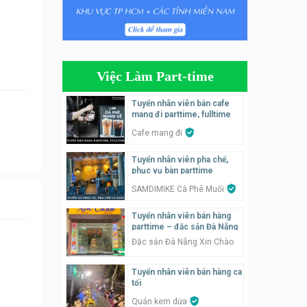
Tuyển nhân viên phụ quán ăn
– hỗ trợ ăn ở
Quán bánh đa cua
Việc Làm Part-time
Tuyển nhân viên bán hàng
parttime
Tuyển nhân viên bán cafe
mang đi parttime, fulltime
GÀ GÔ FASTFOOD
Cafe mang đi
Tuyển nhân viên bán hàng
Tuyển nhân viên pha chế,
parttime
phục vụ bàn parttime
Húp Tea
SAMDIMIKE Cà Phê Muối
Tuyển nhân viên pha chế
Tuyển nhân viên bán hàng
tiệm trà sữa
parttime – đặc sản Đà Nẵng
TRÀ SỮA THÁI LAN
Đặc sản Đà Nẵng Xin Chào
SONGKRAN
Tuyển nhân viên bán hàng ca
Tuyển nhân viên tư vấn bán
tối
hàng tiệm bánh ngọt
Quán kem dừa
Tiệm bánh ngọt