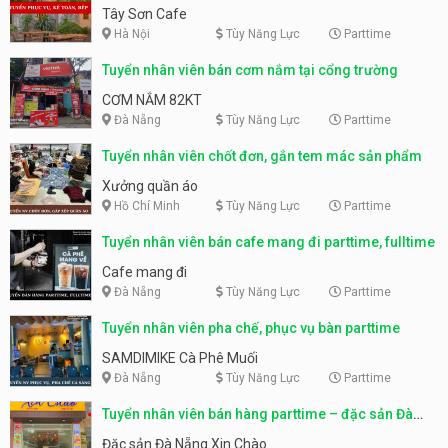
Tây Sơn Cafe
Hà Nội
Tùy Năng Lực
Parttime
Tuyển nhân viên bán cơm nắm tại cổng trường
CƠM NẮM 82KT
Đà Nẵng
Tùy Năng Lực
Parttime
Tuyển nhân viên chốt đơn, gắn tem mác sản phẩm
Xưởng quần áo
Hồ Chí Minh
Tùy Năng Lực
Parttime
Tuyển nhân viên bán cafe mang đi parttime, fulltime
Cafe mang đi
Đà Nẵng
Tùy Năng Lực
Parttime
Tuyển nhân viên pha chế, phục vụ bàn parttime
SAMDIMIKE Cà Phê Muối
Đà Nẵng
Tùy Năng Lực
Parttime
Tuyển nhân viên bán hàng parttime – đặc sản Đà
Nẵng
Đặc sản Đà Nẵng Xin Chào