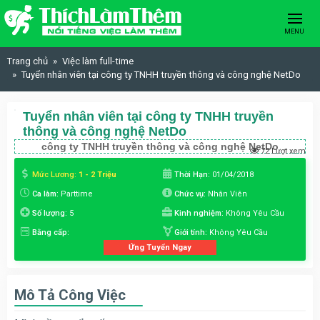
Skip to content
MENU
Trang chủ
Việc làm full-time
Tuyển nhân viên tại công ty TNHH truyền thông và công nghệ NetDo
Tuyển nhân viên tại công ty TNHH truyền
thông và công nghệ NetDo
công ty TNHH truyền thông và công nghệ NetDo
72 Lượt xem
Mức Lương:
1 - 2 Triệu
Thời Hạn:
01/04/2018
Ca làm:
Parttime
Chức vụ:
Nhân Viên
Số lượng:
5
Kinh nghiệm:
Không Yêu Cầu
Bằng cấp:
Giới tính:
Không Yêu Cầu
Ứng Tuyển Ngay
Mô Tả Công Việc