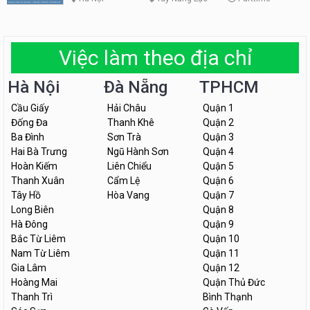
Việc làm theo địa chỉ
Hà Nội
Đà Nẵng
TPHCM
Cầu Giấy
Hải Châu
Quận 1
Đống Đa
Thanh Khê
Quận 2
Ba Đình
Sơn Trà
Quận 3
Hai Bà Trưng
Ngũ Hành Sơn
Quận 4
Hoàn Kiếm
Liên Chiểu
Quận 5
Thanh Xuân
Cẩm Lệ
Quận 6
Tây Hồ
Hòa Vang
Quận 7
Long Biên
Quận 8
Hà Đông
Quận 9
Bắc Từ Liêm
Quận 10
Nam Từ Liêm
Quận 11
Gia Lâm
Quận 12
Hoàng Mai
Quận Thủ Đức
Thanh Trì
Bình Thạnh