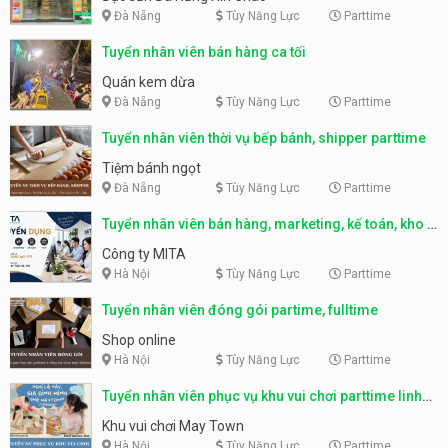
Đà Nẵng
Tùy Năng Lực
Parttime
Tuyển nhân viên bán hàng ca tối
Quán kem dừa
Đà Nẵng
Tùy Năng Lực
Parttime
Tuyển nhân viên thời vụ bếp bánh, shipper parttime
Tiệm bánh ngọt
Đà Nẵng
Tùy Năng Lực
Parttime
Tuyển nhân viên bán hàng, marketing, kế toán, kho –
parttime, fulltime
Công ty MITA
Hà Nội
Tùy Năng Lực
Parttime
Tuyển nhân viên đóng gói partime, fulltime
Shop online
Hà Nội
Tùy Năng Lực
Parttime
Tuyển nhân viên phục vụ khu vui chơi parttime linh
động
Khu vui chơi May Town
Hà Nội
Tùy Năng Lực
Parttime