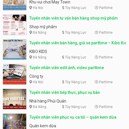
động
Khu vui chơi May Town
Hà Nội
Tùy Năng Lực
Parttime
Tuyển nhân viên tư vấn bán hàng shop mỹ phẩm
Shop mỹ phẩm
Đà Nẵng
Tùy Năng Lực
Parttime
Tuyển nhân viên bán hàng, giữ xe parttime – Kibo Kid
KIBO KIDS
Đà Nẵng
Tùy Năng Lực
Parttime
Tuyển nhân viên edit ảnh, video parttime
Công ty
Hà Nội
Tùy Năng Lực
Parttime
Tuyển nhân viên tiếp thực, phục vụ bàn
Nhà hàng Phủi Quán
Đà Nẵng
Tùy Năng Lực
Parttime
Tuyển nhân viên phục vụ ca tối – quán kem dừa
Quán kem dừa