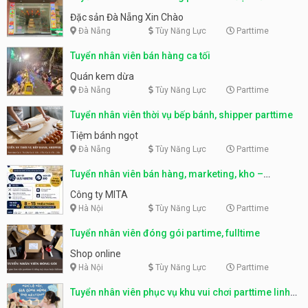
Nẵng
Đặc sản Đà Nẵng Xin Chào
Đà Nẵng
Tùy Năng Lực
Parttime
Tuyển nhân viên bán hàng ca tối
Quán kem dừa
Đà Nẵng
Tùy Năng Lực
Parttime
Tuyển nhân viên thời vụ bếp bánh, shipper parttime
Tiệm bánh ngọt
Đà Nẵng
Tùy Năng Lực
Parttime
Tuyển nhân viên bán hàng, marketing, kho –
parttime, fulltime
Công ty MITA
Hà Nội
Tùy Năng Lực
Parttime
Tuyển nhân viên đóng gói partime, fulltime
Shop online
Hà Nội
Tùy Năng Lực
Parttime
Tuyển nhân viên phục vụ khu vui chơi parttime linh