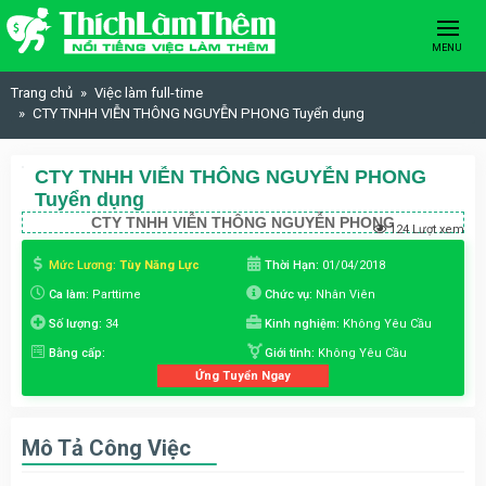
Skip to content
MENU
Trang chủ
Việc làm full-time
CTY TNHH VIỄN THÔNG NGUYỄN PHONG Tuyển dụng
CTY TNHH VIỄN THÔNG NGUYỄN PHONG
Tuyển dụng
CTY TNHH VIỄN THÔNG NGUYỄN PHONG
124 Lượt xem
Mức Lương:
Tùy Năng Lực
Thời Hạn:
01/04/2018
Ca làm:
Parttime
Chức vụ:
Nhân Viên
Số lượng:
34
Kinh nghiệm:
Không Yêu Cầu
Bằng cấp:
Giới tính:
Không Yêu Cầu
Ứng Tuyển Ngay
Mô Tả Công Việc