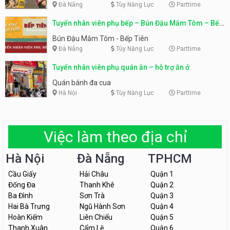
Đà Nẵng
Tùy Năng Lực
Parttime
Tuyển nhân viên phụ bếp – Bún Đậu Mắm Tôm – Bếp
Tiên
Bún Đậu Mắm Tôm - Bếp Tiên
Đà Nẵng
Tùy Năng Lực
Parttime
Tuyển nhân viên phụ quán ăn – hỗ trợ ăn ở
Quán bánh đa cua
Hà Nội
Tùy Năng Lực
Parttime
Việc làm theo địa chỉ
Hà Nội
Đà Nẵng
TPHCM
Cầu Giấy
Hải Châu
Quận 1
Đống Đa
Thanh Khê
Quận 2
Ba Đình
Sơn Trà
Quận 3
Hai Bà Trưng
Ngũ Hành Sơn
Quận 4
Hoàn Kiếm
Liên Chiểu
Quận 5
Thanh Xuân
Cẩm Lệ
Quận 6