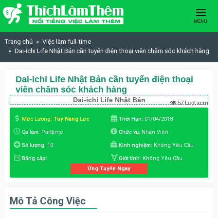
Skip to content
MENU
Trang chủ
Việc làm full-time
Dai-ichi Life Nhật Bản cần tuyển điện thoại viên chăm sóc khách hàng
Dai-ichi Life Nhật Bản cần tuyển điện thoại
viên chăm sóc khách hàng
Dai-ichi Life Nhật Bản
57 Lượt xem
Mức Lương:
Tùy Năng Lực
Thời Hạn:
01/04/2018
Ca làm:
Parttime
Chức vụ:
Nhân Viên
Số lượng:
10
Kinh nghiệm:
Không Yêu Cầu
Bằng cấp:
Giới tính:
Không Yêu Cầu
Ứng Tuyển Ngay
Mô Tả Công Việc