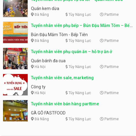
Quán kem dừa
Đà Nẵng
Tùy Năng Lực
Parttime
Tuyển nhân viên phụ bếp – Bún Đậu Mắm Tôm – Bếp
Tiên
Bún Đậu Mắm Tôm - Bếp Tiên
Đà Nẵng
Tùy Năng Lực
Parttime
Tuyển nhân viên phụ quán ăn – hỗ trợ ăn ở
Quán bánh đa cua
Hà Nội
Tùy Năng Lực
Parttime
Tuyển nhân viên sale, marketing
Công ty
Hà Nội
Tùy Năng Lực
Parttime
Tuyển nhân viên bán hàng parttime
GÀ GÔ FASTFOOD
Đà Nẵng
Tùy Năng Lực
Parttime