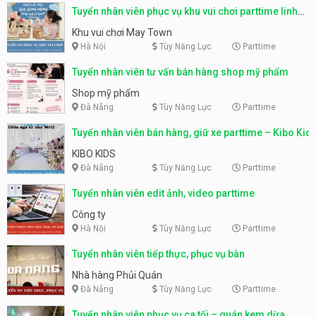
Tuyển nhân viên phục vụ khu vui chơi parttime linh
động
Khu vui chơi May Town
Hà Nội
Tùy Năng Lực
Parttime
Tuyển nhân viên tư vấn bán hàng shop mỹ phẩm
Shop mỹ phẩm
Đà Nẵng
Tùy Năng Lực
Parttime
Tuyển nhân viên bán hàng, giữ xe parttime – Kibo Kid
KIBO KIDS
Đà Nẵng
Tùy Năng Lực
Parttime
Tuyển nhân viên edit ảnh, video parttime
Công ty
Hà Nội
Tùy Năng Lực
Parttime
Tuyển nhân viên tiếp thực, phục vụ bàn
Nhà hàng Phủi Quán
Đà Nẵng
Tùy Năng Lực
Parttime
Tuyển nhân viên phục vụ ca tối – quán kem dừa