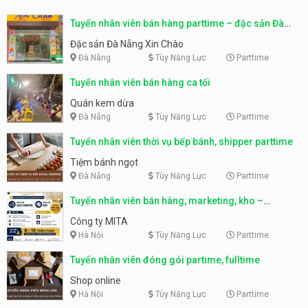
Tuyển nhân viên bán hàng parttime – đặc sản Đà
Nẵng
Đặc sản Đà Nẵng Xin Chào
Đà Nẵng
Tùy Năng Lực
Parttime
Tuyển nhân viên bán hàng ca tối
Quán kem dừa
Đà Nẵng
Tùy Năng Lực
Parttime
Tuyển nhân viên thời vụ bếp bánh, shipper parttime
Tiệm bánh ngọt
Đà Nẵng
Tùy Năng Lực
Parttime
Tuyển nhân viên bán hàng, marketing, kho –
parttime, fulltime
Công ty MITA
Hà Nội
Tùy Năng Lực
Parttime
Tuyển nhân viên đóng gói partime, fulltime
Shop online
Hà Nội
Tùy Năng Lực
Parttime