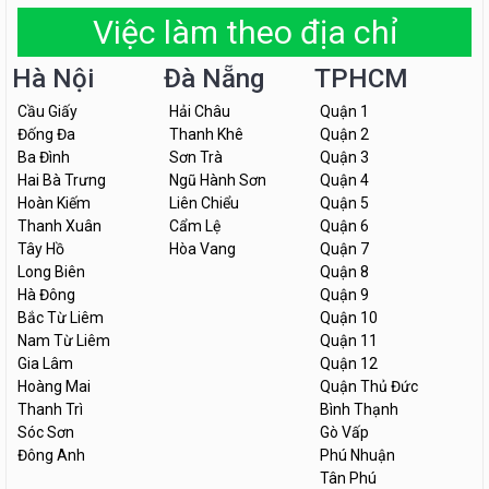
Việc làm theo địa chỉ
Hà Nội
Đà Nẵng
TPHCM
Cầu Giấy
Hải Châu
Quận 1
Đống Đa
Thanh Khê
Quận 2
Ba Đình
Sơn Trà
Quận 3
Hai Bà Trưng
Ngũ Hành Sơn
Quận 4
Hoàn Kiếm
Liên Chiểu
Quận 5
Thanh Xuân
Cẩm Lệ
Quận 6
Tây Hồ
Hòa Vang
Quận 7
Long Biên
Quận 8
Hà Đông
Quận 9
Bắc Từ Liêm
Quận 10
Nam Từ Liêm
Quận 11
Gia Lâm
Quận 12
Hoàng Mai
Quận Thủ Đức
Thanh Trì
Bình Thạnh
Sóc Sơn
Gò Vấp
Đông Anh
Phú Nhuận
Tân Phú