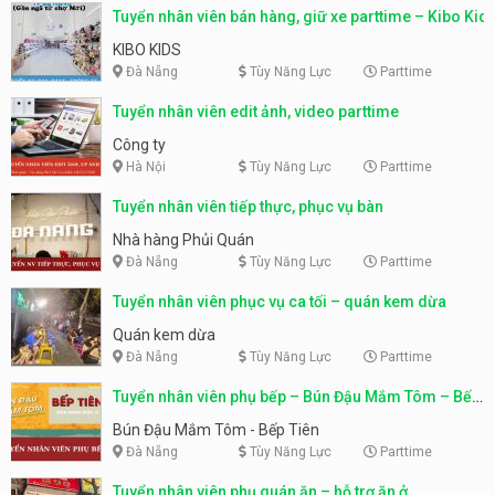
Tuyển nhân viên bán hàng, giữ xe parttime – Kibo Kid
KIBO KIDS
Đà Nẵng
Tùy Năng Lực
Parttime
Tuyển nhân viên edit ảnh, video parttime
Công ty
Hà Nội
Tùy Năng Lực
Parttime
Tuyển nhân viên tiếp thực, phục vụ bàn
Nhà hàng Phủi Quán
Đà Nẵng
Tùy Năng Lực
Parttime
Tuyển nhân viên phục vụ ca tối – quán kem dừa
Quán kem dừa
Đà Nẵng
Tùy Năng Lực
Parttime
Tuyển nhân viên phụ bếp – Bún Đậu Mắm Tôm – Bếp
Tiên
Bún Đậu Mắm Tôm - Bếp Tiên
Đà Nẵng
Tùy Năng Lực
Parttime
Tuyển nhân viên phụ quán ăn – hỗ trợ ăn ở