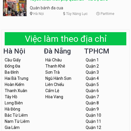
Quán bánh đa cua
Hà Nội
Tùy Năng Lực
Parttime
Việc làm theo địa chỉ
Hà Nội
Đà Nẵng
TPHCM
Cầu Giấy
Hải Châu
Quận 1
Đống Đa
Thanh Khê
Quận 2
Ba Đình
Sơn Trà
Quận 3
Hai Bà Trưng
Ngũ Hành Sơn
Quận 4
Hoàn Kiếm
Liên Chiểu
Quận 5
Thanh Xuân
Cẩm Lệ
Quận 6
Tây Hồ
Hòa Vang
Quận 7
Long Biên
Quận 8
Hà Đông
Quận 9
Bắc Từ Liêm
Quận 10
Nam Từ Liêm
Quận 11
Gia Lâm
Quận 12