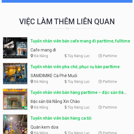
VIỆC LÀM THÊM LIÊN QUAN
Tuyển nhân viên bán cafe mang đi parttime, fulltime
Cafe mang đi
Đà Nẵng
Tùy Năng Lực
Parttime
Tuyển nhân viên pha chế, phục vụ bàn parttime
SAMDIMIKE Cà Phê Muối
Đà Nẵng
Tùy Năng Lực
Parttime
Tuyển nhân viên bán hàng parttime – đặc sản Đà
Nẵng
Đặc sản Đà Nẵng Xin Chào
Đà Nẵng
Tùy Năng Lực
Parttime
Tuyển nhân viên bán hàng ca tối
Quán kem dừa
Đà Nẵng
Tùy Năng Lực
Parttime