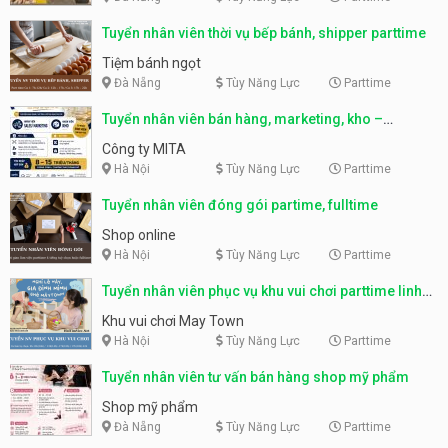
Tuyển nhân viên thời vụ bếp bánh, shipper parttime
Tiệm bánh ngọt
Đà Nẵng
Tùy Năng Lực
Parttime
Tuyển nhân viên bán hàng, marketing, kho –
parttime, fulltime
Công ty MITA
Hà Nội
Tùy Năng Lực
Parttime
Tuyển nhân viên đóng gói partime, fulltime
Shop online
Hà Nội
Tùy Năng Lực
Parttime
Tuyển nhân viên phục vụ khu vui chơi parttime linh
động
Khu vui chơi May Town
Hà Nội
Tùy Năng Lực
Parttime
Tuyển nhân viên tư vấn bán hàng shop mỹ phẩm
Shop mỹ phẩm
Đà Nẵng
Tùy Năng Lực
Parttime