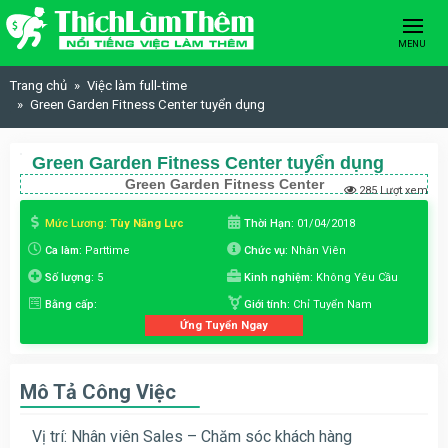
Skip to content
MENU
Trang chủ
Việc làm full-time
Green Garden Fitness Center tuyển dụng
Green Garden Fitness Center tuyển dụng
Green Garden Fitness Center
285 Lượt xem
Mức Lương:
Tùy Năng Lực
Thời Hạn:
01/04/2018
Ca làm:
Parttime
Chức vụ:
Nhân Viên
Số lượng:
5
Kinh nghiệm:
Không Yêu Cầu
Bằng cấp:
Giới tính:
Chỉ Tuyển Nam
Ứng Tuyển Ngay
Mô Tả Công Việc
Vị trí: Nhân viên Sales – Chăm sóc khách hàng