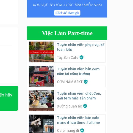
Tuyển nhân viên bán hàng,
giữ xe parttime – Kibo Kid
KIBO KIDS
Việc Làm Part-time
Tuyển nhân viên edit ảnh,
video parttime
Tuyển nhân viên phục vụ, kế
toán, bếp
Công ty
Tây Sơn Cafe
Tuyển nhân viên tiếp thực,
Tuyển nhân viên bán cơm
phục vụ bàn
nắm tại cổng trường
Nhà hàng Phủi Quán
CƠM NẮM 82KT
Tuyển nhân viên phụ quán ăn
Tuyển nhân viên chốt đơn,
ển hãy
– hỗ trợ ăn ở
gắn tem mác sản phẩm
Quán bánh đa cua
Xưởng quần áo
Tuyển nhân viên bán cafe
Tuyển nhân viên bán hàng
mang đi parttime, fulltime
parttime
Cafe mang đi
GÀ GÔ FASTFOOD