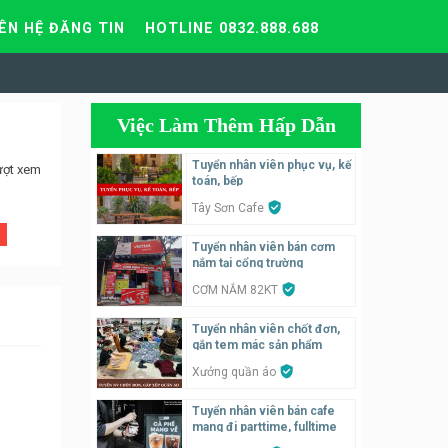
IÊN HỆ ĐĂNG TIN
HOTLINE 0832.888.688
Việc Làm Thêm Hấp Dẫn
Tuyển nhân viên phục vụ, kế
ượt xem
toán, bếp
Tây Sơn Cafe
Tuyển nhân viên bán cơm
nắm tại cổng trường
CƠM NẮM 82KT
Tuyển nhân viên chốt đơn,
gắn tem mác sản phẩm
Xưởng quần áo
Tuyển nhân viên bán cafe
mang đi parttime, fulltime