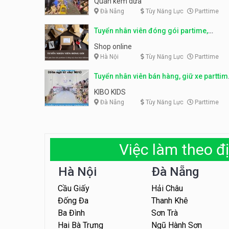
Quán kem dừa
Đà Nẵng
Tùy Năng Lực
Parttime
Tuyển nhân viên đóng gói partime,
fulltime
Shop online
Hà Nội
Tùy Năng Lực
Parttime
Tuyển nhân viên bán hàng, giữ xe parttim
– Kibo Kid
KIBO KIDS
Đà Nẵng
Tùy Năng Lực
Parttime
Việc làm theo đị
Hà Nội
Đà Nẵng
Cầu Giấy
Hải Châu
Đống Đa
Thanh Khê
Ba Đình
Sơn Trà
Hai Bà Trưng
Ngũ Hành Sơn