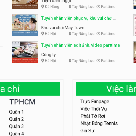
Tiệm bánh ngọt
Đà Nẵng
Tùy Năng Lực
Parttime
Tuyển nhân viên phục vụ khu vui chơi
parttime linh động
Khu vui chơi May Town
Hà Nội
Tùy Năng Lực
Parttime
e
Tuyển nhân viên edit ảnh, video parttime
Công ty
Hà Nội
Tùy Năng Lực
Parttime
a chỉ
Việc l
TPHCM
Trực Fanpage
Việc Thời Vụ
Quận 1
Phát Tờ Rơi
Quận 2
Nhặt Bóng Tennis
Quận 3
Gia Sư
Quận 4