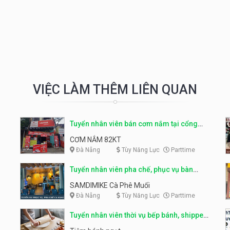
VIỆC LÀM THÊM LIÊN QUAN
Tuyển nhân viên bán cơm nắm tại cổng
trường
CƠM NẮM 82KT
Đà Nẵng
Tùy Năng Lực
Parttime
Tuyển nhân viên pha chế, phục vụ bàn
parttime
SAMDIMIKE Cà Phê Muối
Đà Nẵng
Tùy Năng Lực
Parttime
Tuyển nhân viên thời vụ bếp bánh, shipper
parttime