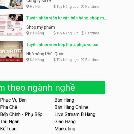
Công ty MITA
Hà Nội
Tùy Năng Lực
Parttime
Tuyển nhân viên đóng gói
partime, fulltime
Tuyển nhân viên đóng gói
Tuyển nhân viên tư vấn bán hàng shop mỹ
parttime
Shop online
phẩm
Shop online
Shop mỹ phẩm
Đà Nẵng
Tùy Năng Lực
Parttime
Tuyển nhân viên phục vụ
khu vui chơi parttime linh
động
Tuyển nhân viên tiếp thực, phục vụ bàn
Khu vui chơi May Town
Nhà hàng Phủi Quán
Đà Nẵng
Tùy Năng Lực
Parttime
Tuyển nhân viên tư vấn bán
hàng shop mỹ phẩm
Shop mỹ phẩm
àm theo ngành nghề
Tuyển nhân viên bán hàng,
giữ xe parttime – Kibo Kid
Phục Vụ Bàn
Bán Hàng
KIBO KIDS
Pha Chế
Bán Hàng Online
Bếp Chính - Phụ Bếp
Live Stream B.Hàng
Tuyển nhân viên edit ảnh,
video parttime
Thu Ngân
Giao Hàng
Kế Toán
Marketing
Công ty