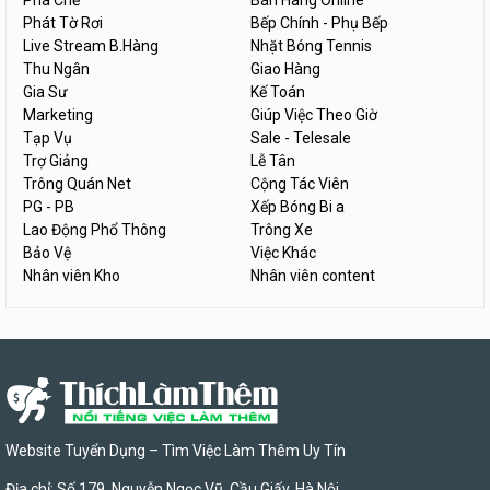
Pha Chế
Bán Hàng Online
Phát Tờ Rơi
Bếp Chính - Phụ Bếp
Live Stream B.Hàng
Nhặt Bóng Tennis
Thu Ngân
Giao Hàng
Gia Sư
Kế Toán
Marketing
Giúp Việc Theo Giờ
Tạp Vụ
Sale - Telesale
Trợ Giảng
Lễ Tân
Trông Quán Net
Cộng Tác Viên
PG - PB
Xếp Bóng Bi a
Lao Động Phổ Thông
Trông Xe
Bảo Vệ
Việc Khác
Nhân viên Kho
Nhân viên content
Website Tuyển Dụng – Tìm Việc Làm Thêm Uy Tín
Địa chỉ: Số 179, Nguyễn Ngọc Vũ, Cầu Giấy, Hà Nội