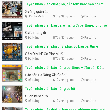
Tuyển nhân viên chốt đơn, gắn tem mác sản phẩm
Xưởng quần áo
Hồ Chí Minh
Tùy Năng Lực
Parttime
Tuyển nhân viên bán cafe mang đi parttime, fulltime
Cafe mang đi
Đà Nẵng
Tùy Năng Lực
Parttime
Tuyển nhân viên pha chế, phục vụ bàn parttime
SAMDIMIKE Cà Phê Muối
Đà Nẵng
Tùy Năng Lực
Parttime
Tuyển nhân viên bán hàng parttime – đặc sản Đà
Nẵng
Đặc sản Đà Nẵng Xin Chào
Đà Nẵng
Tùy Năng Lực
Parttime
Tuyển nhân viên bán hàng ca tối
Quán kem dừa
Đà Nẵng
Tùy Năng Lực
Parttime
Tuyển nhân viên thời vụ bếp bánh, shipper parttime