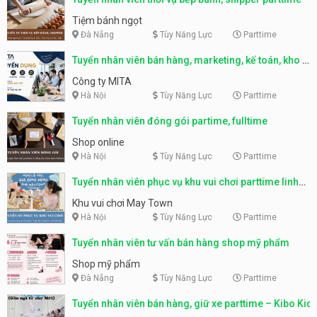
Tiệm bánh ngọt
Đà Nẵng
Tùy Năng Lực
Parttime
Tuyển nhân viên bán hàng, marketing, kế toán, kho –
parttime, fulltime
Công ty MITA
Hà Nội
Tùy Năng Lực
Parttime
Tuyển nhân viên đóng gói partime, fulltime
Shop online
Hà Nội
Tùy Năng Lực
Parttime
Tuyển nhân viên phục vụ khu vui chơi parttime linh
động
Khu vui chơi May Town
Hà Nội
Tùy Năng Lực
Parttime
Tuyển nhân viên tư vấn bán hàng shop mỹ phẩm
Shop mỹ phẩm
Đà Nẵng
Tùy Năng Lực
Parttime
Tuyển nhân viên bán hàng, giữ xe parttime – Kibo Kid