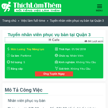
Skip to content
MENU
Trang chủ
Việc làm full-time
Tuyển nhân viên phục vụ bàn tại Quận 3
Tuyển nhân viên phục vụ bàn tại Quận 3
H Cafe
84 Lượt xem
Mức Lương:
Tùy Năng Lực
Thời Hạn:
01/04/2018
Ca làm:
Parttime
Chức vụ:
Nhân Viên
Số lượng:
5
Kinh nghiệm:
Không Yêu Cầu
Bằng cấp:
Giới tính:
Không Yêu Cầu
Ứng Tuyển Ngay
Mô Tả Công Việc
Nhân viên phục vụ bàn