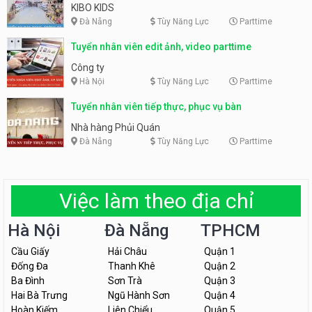
KIBO KIDS
Đà Nẵng
Tùy Năng Lực
Parttime
Tuyển nhân viên edit ảnh, video parttime
Công ty
Hà Nội
Tùy Năng Lực
Parttime
Tuyển nhân viên tiếp thực, phục vụ bàn
Nhà hàng Phủi Quán
Đà Nẵng
Tùy Năng Lực
Parttime
Việc làm theo địa chỉ
Hà Nội
Đà Nẵng
TPHCM
Cầu Giấy
Hải Châu
Quận 1
Đống Đa
Thanh Khê
Quận 2
Ba Đình
Sơn Trà
Quận 3
Hai Bà Trưng
Ngũ Hành Sơn
Quận 4
Hoàn Kiếm
Liên Chiểu
Quận 5