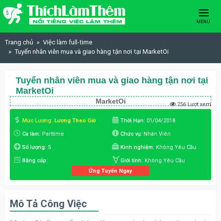
Skip to content
MENU
Trang chủ
Việc làm full-time
Tuyển nhân viên mua và giao hàng tận nơi tại MarketOi
Tuyển nhân viên mua và giao hàng tận nơi tại
MarketOi
MarketOi
256 Lượt xem
Mức Lương:
Lương Theo Giờ
Thời Hạn:
01/04/2018
Ca làm:
Parttime
Chức vụ:
Nhân Viên
Số lượng:
5
Kinh nghiệm:
Không Yêu Cầu
Bằng cấp:
Giới tính:
Không Yêu Cầu
Ứng Tuyển Ngay
Mô Tả Công Việc