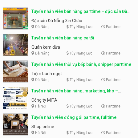
Tuyển nhân viên bán hàng parttime – đặc sản Đà
Nẵng
Đặc sản Đà Nẵng Xin Chào
Đà Nẵng
Tùy Năng Lực
Parttime
Tuyển nhân viên bán hàng ca tối
Quán kem dừa
Đà Nẵng
Tùy Năng Lực
Parttime
Tuyển nhân viên thời vụ bếp bánh, shipper parttime
Tiệm bánh ngọt
Đà Nẵng
Tùy Năng Lực
Parttime
Tuyển nhân viên bán hàng, marketing, kho –
parttime, fulltime
Công ty MITA
Hà Nội
Tùy Năng Lực
Parttime
Tuyển nhân viên đóng gói partime, fulltime
Shop online
Hà Nội
Tùy Năng Lực
Parttime