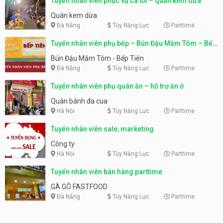
Tuyển nhân viên phục vụ ca tối – quán kem dừa
Quán kem dừa
Đà Nẵng
Tùy Năng Lực
Parttime
Tuyển nhân viên phụ bếp – Bún Đậu Mắm Tôm – Bếp
Tiên
Bún Đậu Mắm Tôm - Bếp Tiên
Đà Nẵng
Tùy Năng Lực
Parttime
Tuyển nhân viên phụ quán ăn – hỗ trợ ăn ở
Quán bánh đa cua
Hà Nội
Tùy Năng Lực
Parttime
Tuyển nhân viên sale, marketing
Công ty
Hà Nội
Tùy Năng Lực
Parttime
Tuyển nhân viên bán hàng parttime
GÀ GÔ FASTFOOD
Đà Nẵng
Tùy Năng Lực
Parttime