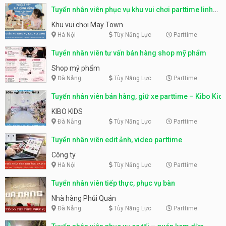
Tuyển nhân viên phục vụ khu vui chơi parttime linh
động
Khu vui chơi May Town
Hà Nội
Tùy Năng Lực
Parttime
Tuyển nhân viên tư vấn bán hàng shop mỹ phẩm
Shop mỹ phẩm
Đà Nẵng
Tùy Năng Lực
Parttime
Tuyển nhân viên bán hàng, giữ xe parttime – Kibo Kid
KIBO KIDS
Đà Nẵng
Tùy Năng Lực
Parttime
Tuyển nhân viên edit ảnh, video parttime
Công ty
Hà Nội
Tùy Năng Lực
Parttime
Tuyển nhân viên tiếp thực, phục vụ bàn
Nhà hàng Phủi Quán
Đà Nẵng
Tùy Năng Lực
Parttime