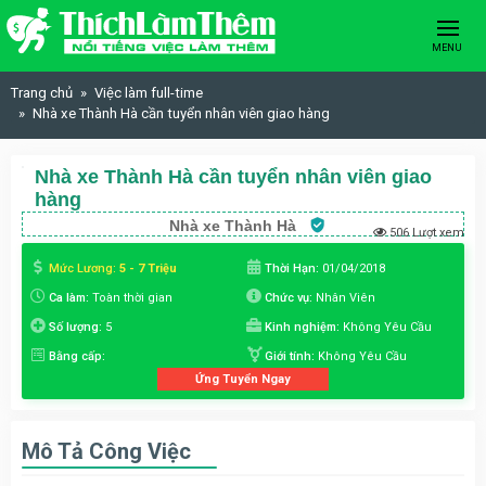
Skip to content
MENU
Trang chủ
Việc làm full-time
Nhà xe Thành Hà cần tuyển nhân viên giao hàng
Nhà xe Thành Hà cần tuyển nhân viên giao
hàng
Nhà xe Thành Hà
506 Lượt xem
Mức Lương:
5 - 7 Triệu
Thời Hạn:
01/04/2018
Ca làm:
Toàn thời gian
Chức vụ:
Nhân Viên
Số lượng:
5
Kinh nghiệm:
Không Yêu Cầu
Bằng cấp:
Giới tính:
Không Yêu Cầu
Ứng Tuyển Ngay
Mô Tả Công Việc