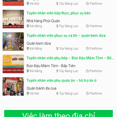
Hà Nội
Tùy Năng Lực
Parttime
Tuyển nhân viên tiếp thực, phục vụ bàn
Nhà hàng Phủi Quán
Đà Nẵng
Tùy Năng Lực
Parttime
Tuyển nhân viên phục vụ ca tối – quán kem dừa
Quán kem dừa
Đà Nẵng
Tùy Năng Lực
Parttime
Tuyển nhân viên phụ bếp – Bún Đậu Mắm Tôm – Bếp
Tiên
Bún Đậu Mắm Tôm - Bếp Tiên
Đà Nẵng
Tùy Năng Lực
Parttime
Tuyển nhân viên phụ quán ăn – hỗ trợ ăn ở
Quán bánh đa cua
Hà Nội
Tùy Năng Lực
Parttime
Việc làm theo địa chỉ