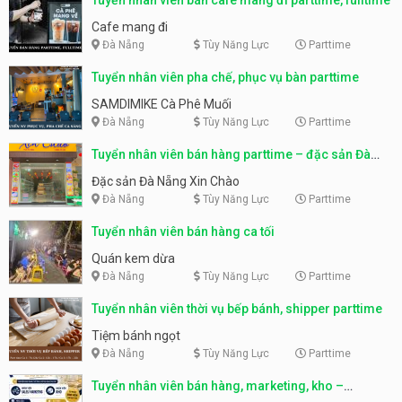
Cafe mang đi
Đà Nẵng
Tùy Năng Lực
Parttime
Tuyển nhân viên pha chế, phục vụ bàn parttime
SAMDIMIKE Cà Phê Muối
Đà Nẵng
Tùy Năng Lực
Parttime
Tuyển nhân viên bán hàng parttime – đặc sản Đà
Nẵng
Đặc sản Đà Nẵng Xin Chào
Đà Nẵng
Tùy Năng Lực
Parttime
Tuyển nhân viên bán hàng ca tối
Quán kem dừa
Đà Nẵng
Tùy Năng Lực
Parttime
Tuyển nhân viên thời vụ bếp bánh, shipper parttime
Tiệm bánh ngọt
Đà Nẵng
Tùy Năng Lực
Parttime
Tuyển nhân viên bán hàng, marketing, kho –