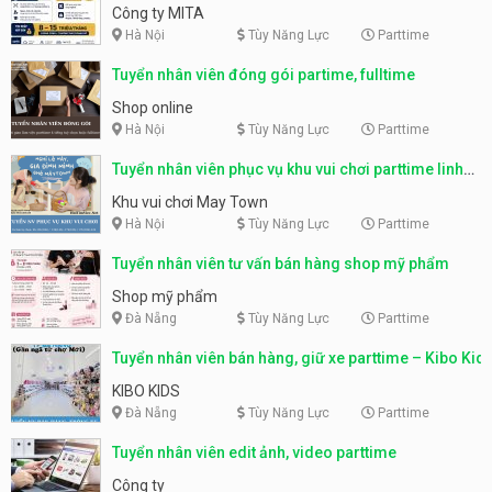
parttime, fulltime
Công ty MITA
Hà Nội
Tùy Năng Lực
Parttime
Tuyển nhân viên đóng gói partime, fulltime
Shop online
Hà Nội
Tùy Năng Lực
Parttime
Tuyển nhân viên phục vụ khu vui chơi parttime linh
động
Khu vui chơi May Town
Hà Nội
Tùy Năng Lực
Parttime
Tuyển nhân viên tư vấn bán hàng shop mỹ phẩm
Shop mỹ phẩm
Đà Nẵng
Tùy Năng Lực
Parttime
Tuyển nhân viên bán hàng, giữ xe parttime – Kibo Kid
KIBO KIDS
Đà Nẵng
Tùy Năng Lực
Parttime
Tuyển nhân viên edit ảnh, video parttime
Công ty