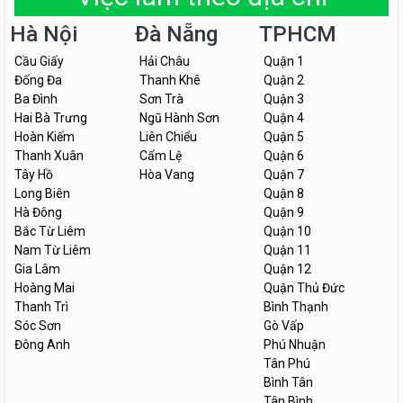
Hà Nội
Đà Nẵng
TPHCM
Cầu Giấy
Hải Châu
Quận 1
Đống Đa
Thanh Khê
Quận 2
Ba Đình
Sơn Trà
Quận 3
Hai Bà Trưng
Ngũ Hành Sơn
Quận 4
Hoàn Kiếm
Liên Chiểu
Quận 5
Thanh Xuân
Cẩm Lệ
Quận 6
Tây Hồ
Hòa Vang
Quận 7
Long Biên
Quận 8
Hà Đông
Quận 9
Bắc Từ Liêm
Quận 10
Nam Từ Liêm
Quận 11
Gia Lâm
Quận 12
Hoàng Mai
Quận Thủ Đức
Thanh Trì
Bình Thạnh
Sóc Sơn
Gò Vấp
Đông Anh
Phú Nhuận
Tân Phú
Bình Tân
Tân Bình