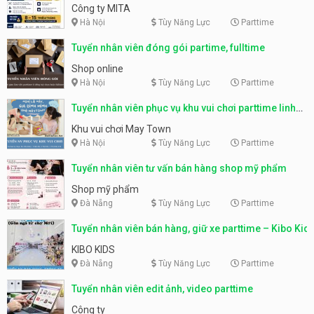
parttime, fulltime
Công ty MITA
Hà Nội
Tùy Năng Lực
Parttime
Tuyển nhân viên đóng gói partime, fulltime
Shop online
Hà Nội
Tùy Năng Lực
Parttime
Tuyển nhân viên phục vụ khu vui chơi parttime linh
động
Khu vui chơi May Town
Hà Nội
Tùy Năng Lực
Parttime
Tuyển nhân viên tư vấn bán hàng shop mỹ phẩm
Shop mỹ phẩm
Đà Nẵng
Tùy Năng Lực
Parttime
Tuyển nhân viên bán hàng, giữ xe parttime – Kibo Kid
KIBO KIDS
Đà Nẵng
Tùy Năng Lực
Parttime
Tuyển nhân viên edit ảnh, video parttime
Công ty