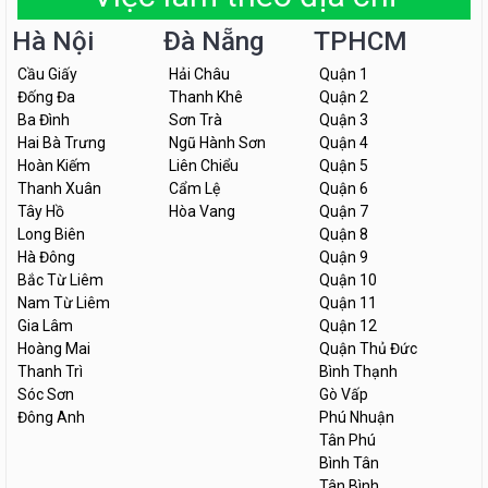
Hà Nội
Đà Nẵng
TPHCM
Cầu Giấy
Hải Châu
Quận 1
Đống Đa
Thanh Khê
Quận 2
Ba Đình
Sơn Trà
Quận 3
Hai Bà Trưng
Ngũ Hành Sơn
Quận 4
Hoàn Kiếm
Liên Chiểu
Quận 5
Thanh Xuân
Cẩm Lệ
Quận 6
Tây Hồ
Hòa Vang
Quận 7
Long Biên
Quận 8
Hà Đông
Quận 9
Bắc Từ Liêm
Quận 10
Nam Từ Liêm
Quận 11
Gia Lâm
Quận 12
Hoàng Mai
Quận Thủ Đức
Thanh Trì
Bình Thạnh
Sóc Sơn
Gò Vấp
Đông Anh
Phú Nhuận
Tân Phú
Bình Tân
Tân Bình