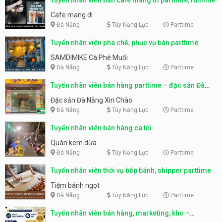
Cafe mang đi
Đà Nẵng
Tùy Năng Lực
Parttime
Tuyển nhân viên pha chế, phục vụ bàn parttime
SAMDIMIKE Cà Phê Muối
Đà Nẵng
Tùy Năng Lực
Parttime
Tuyển nhân viên bán hàng parttime – đặc sản Đà
Nẵng
Đặc sản Đà Nẵng Xin Chào
Đà Nẵng
Tùy Năng Lực
Parttime
Tuyển nhân viên bán hàng ca tối
Quán kem dừa
Đà Nẵng
Tùy Năng Lực
Parttime
Tuyển nhân viên thời vụ bếp bánh, shipper parttime
Tiệm bánh ngọt
Đà Nẵng
Tùy Năng Lực
Parttime
Tuyển nhân viên bán hàng, marketing, kho –