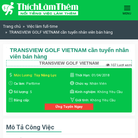
Skip to content
MENU
Trang chủ
Việc làm full-time
TRANSVIEW GOLF VIETNAM cần tuyển nhân viên bán hàng
TRANSVIEW GOLF VIETNAM cần tuyển nhân
viên bán hàng
TRANSVIEW GOLF VIETNAM
107 Lượt xem
Mức Lương:
Tùy Năng Lực
Thời Hạn:
01/04/2018
Ca làm:
Parttime
Chức vụ:
Nhân Viên
Số lượng:
5
Kinh nghiệm:
Không Yêu Cầu
Bằng cấp:
Giới tính:
Không Yêu Cầu
Ứng Tuyển Ngay
Mô Tả Công Việc