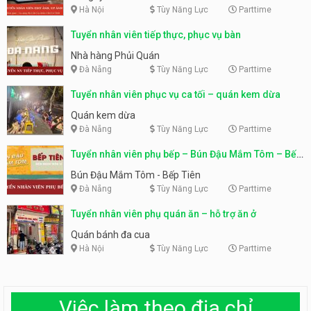
Hà Nội
Tùy Năng Lực
Parttime
Tuyển nhân viên tiếp thực, phục vụ bàn
Nhà hàng Phủi Quán
Đà Nẵng
Tùy Năng Lực
Parttime
Tuyển nhân viên phục vụ ca tối – quán kem dừa
Quán kem dừa
Đà Nẵng
Tùy Năng Lực
Parttime
Tuyển nhân viên phụ bếp – Bún Đậu Mắm Tôm – Bếp
Tiên
Bún Đậu Mắm Tôm - Bếp Tiên
Đà Nẵng
Tùy Năng Lực
Parttime
Tuyển nhân viên phụ quán ăn – hỗ trợ ăn ở
Quán bánh đa cua
Hà Nội
Tùy Năng Lực
Parttime
Việc làm theo địa chỉ