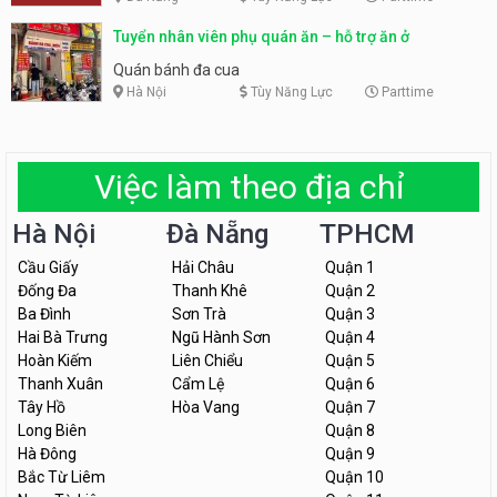
Tuyển nhân viên phụ quán ăn – hỗ trợ ăn ở
Quán bánh đa cua
Hà Nội
Tùy Năng Lực
Parttime
Việc làm theo địa chỉ
Hà Nội
Đà Nẵng
TPHCM
Cầu Giấy
Hải Châu
Quận 1
Đống Đa
Thanh Khê
Quận 2
Ba Đình
Sơn Trà
Quận 3
Hai Bà Trưng
Ngũ Hành Sơn
Quận 4
Hoàn Kiếm
Liên Chiểu
Quận 5
Thanh Xuân
Cẩm Lệ
Quận 6
Tây Hồ
Hòa Vang
Quận 7
Long Biên
Quận 8
Hà Đông
Quận 9
Bắc Từ Liêm
Quận 10