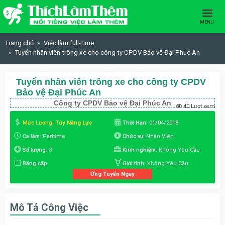
Skip to content
MENU
Trang chủ
Việc làm full-time
Tuyển nhân viên trông xe cho công ty CPDV Bảo vệ Đại Phúc An
Tuyển nhân viên trông xe cho công ty CPDV
Bảo vệ Đại Phúc An
Công ty CPDV Bảo vệ Đại Phúc An
40 Lượt xem
Mức Lương:
Tùy Năng Lực
Thời Hạn:
01/04/2018
Ca làm:
Parttime
Chức vụ:
Nhân Viên
Số lượng:
3
Kinh nghiệm:
Không Yêu Cầu
Bằng cấp:
Giới tính:
Không Yêu Cầu
Ứng Tuyển Ngay
Mô Tả Công Việc