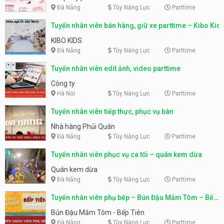
Đà Nẵng
Tùy Năng Lực
Parttime
Tuyển nhân viên bán hàng, giữ xe parttime – Kibo Kid
KIBO KIDS
Đà Nẵng
Tùy Năng Lực
Parttime
Tuyển nhân viên edit ảnh, video parttime
Công ty
Hà Nội
Tùy Năng Lực
Parttime
Tuyển nhân viên tiếp thực, phục vụ bàn
Nhà hàng Phủi Quán
Đà Nẵng
Tùy Năng Lực
Parttime
Tuyển nhân viên phục vụ ca tối – quán kem dừa
Quán kem dừa
Đà Nẵng
Tùy Năng Lực
Parttime
Tuyển nhân viên phụ bếp – Bún Đậu Mắm Tôm – Bếp
Tiên
Bún Đậu Mắm Tôm - Bếp Tiên
Đà Nẵng
Tùy Năng Lực
Parttime