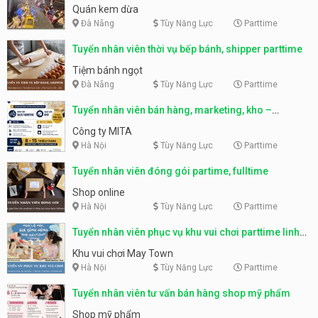
Quán kem dừa
Đà Nẵng
Tùy Năng Lực
Parttime
Tuyển nhân viên thời vụ bếp bánh, shipper parttime
Tiệm bánh ngọt
Đà Nẵng
Tùy Năng Lực
Parttime
Tuyển nhân viên bán hàng, marketing, kho –
parttime, fulltime
Công ty MITA
Hà Nội
Tùy Năng Lực
Parttime
Tuyển nhân viên đóng gói partime, fulltime
Shop online
Hà Nội
Tùy Năng Lực
Parttime
Tuyển nhân viên phục vụ khu vui chơi parttime linh
động
Khu vui chơi May Town
Hà Nội
Tùy Năng Lực
Parttime
Tuyển nhân viên tư vấn bán hàng shop mỹ phẩm
Shop mỹ phẩm