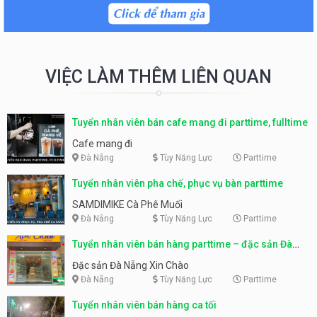
VIỆC LÀM THÊM LIÊN QUAN
Tuyển nhân viên bán cafe mang đi parttime, fulltime
Cafe mang đi
Đà Nẵng
Tùy Năng Lực
Parttime
Tuyển nhân viên pha chế, phục vụ bàn parttime
SAMDIMIKE Cà Phê Muối
Đà Nẵng
Tùy Năng Lực
Parttime
Tuyển nhân viên bán hàng parttime – đặc sản Đà
Nẵng
Đặc sản Đà Nẵng Xin Chào
Đà Nẵng
Tùy Năng Lực
Parttime
Tuyển nhân viên bán hàng ca tối