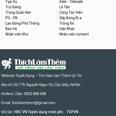
Tạp Vụ
Sale - Telesale
Trợ Giảng
Lễ Tân
Trông Quán Net
Cộng Tác Viên
PG - PB
Xếp Bóng Bi a
Lao Động Phổ Thông
Trông Xe
Bảo Vệ
Việc Khác
Nhân viên Kho
Nhân viên content
Website Tuyển Dụng – Tìm Việc Làm Thêm Uy Tín
Địa chỉ: Số 179, Nguyễn Ngọc Vũ, Cầu Giấy, Hà Nội
Hotline/ Zalo: 0832 888 688
Email:
thichlamthem@gmail.com
Đối tác:
HRC.VN Tuyển dụng miễn phí
,
TOPVN